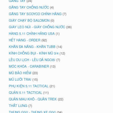
GĂNG TAY
(24)
GĂNG TAY CHỐNG NƯỚC
(4)
GĂNG TAY SCOYCO CHÍNH HÃNG
(7)
GIÀY CHẠY BỘ SALOMON
(0)
GIÀY LEO NÚI - GIÀY CHỐNG NƯỚC
(36)
HÀNG 5.11 CHÍNH HÃNG USA
(1)
HẾT HÀNG - ORDER
(92)
KHĂN ĐA NĂNG - KHĂN TUBB
(14)
KÍNH CHỐNG BỤI - KÍNH MŨ 3/4
(12)
LỀU DU LỊCH - LỀU DÃ NGOẠI
(7)
MÓC KHÓA - CARABINER
(13)
MŨ BẢO HIỂM
(23)
MŨ LƯỠI TRAI
(15)
PHỤ KIỆN 5.11 TACTICAL
(21)
QUẦN 5.11 TACTICAL
(11)
QUẦN MAU KHÔ - QUẦN TREK
(22)
THẮT LƯNG
(7)
THÙNG GIVI - THÙNG XE GIVI
(34)