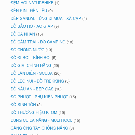
ĐỆM HƠI NATUREHIKE
(1)
ĐÈN PIN - ĐÈN LỀU
(9)
DÉP SANDAL - ỦNG ĐI MƯA - XÀ CẠP
(4)
ĐỒ BẢO HỘ - ÁO GIÁP
(9)
ĐỒ CÁ NHÂN
(15)
ĐỒ CẮM TRẠI - ĐỒ CAMPING
(18)
ĐỒ CHỐNG NƯỚC
(13)
ĐỒ ĐI BƠI - KÍNH BƠI
(5)
ĐỒ GIVI CHÍNH HÃNG
(29)
ĐỒ LẶN BIỂN - SCUBA
(26)
ĐỒ LEO NÚI - ĐỒ TREKKING
(5)
ĐỒ NẤU ĂN - BẾP GAS
(10)
ĐỒ PHƯỢT - PHỤ KIỆN PHƯỢT
(15)
ĐỒ SINH TỒN
(2)
ĐỒ THƯƠNG HIỆU KTOM
(19)
DỤNG CỤ ĐA NĂNG - MULTITOOL
(15)
GĂNG ỐNG TAY CHỐNG NẮNG
(3)