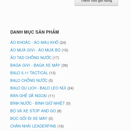
Thêm vào giỏ hàng
DANH MỤC SẢN PHẨM
ÁO KHOÁC - ÁO MAU KHÔ
(24)
ÁO MƯA GIVI - ÁO MƯA BỘ
(15)
ÁO TAD CHỐNG NƯỚC
(17)
BAGA GIVI - BAGA XE MÁY
(39)
BALO 5.11 TACTICAL
(13)
BALO CHỐNG NƯỚC
(5)
BALO DU LỊCH - BALO LEO NÚI
(24)
BÀN GHẾ DÃ NGOẠI
(11)
BÌNH NƯỚC - BÌNH GIỮ NHIỆT
(0)
BỘ VÁ XE STOP AND GO
(8)
BỌC GỐI ĐI XE MÁY
(0)
CHÂN NHÁI LEADERFINS
(16)