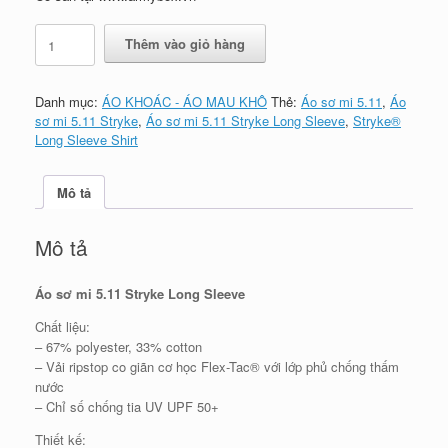
Áo
Thêm vào giỏ hàng
sơ
mi
5.11
Danh mục:
ÁO KHOÁC - ÁO MAU KHÔ
Thẻ:
Áo sơ mi 5.11
,
Áo
Stryke
sơ mi 5.11 Stryke
,
Áo sơ mi 5.11 Stryke Long Sleeve
,
Stryke®
Long
Long Sleeve Shirt
Sleeve
số
lượng
Mô tả
Mô tả
Áo sơ mi 5.11 Stryke Long Sleeve
Chất liệu:
– 67% polyester, 33% cotton
– Vải ripstop co giãn cơ học Flex-Tac® với lớp phủ chống thấm
nước
– Chỉ số chống tia UV UPF 50+
Thiết kế: