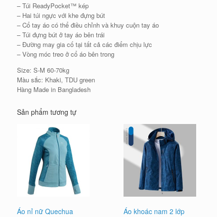
– Túi ReadyPocket™ kép
– Hai túi ngực với khe đựng bút
– Cổ tay áo có thể điều chỉnh và khuy cuộn tay áo
– Túi đựng bút ở tay áo bên trái
– Đường may gia cố tại tất cả các điểm chịu lực
– Vòng móc treo ở cổ áo bên trong
Size: S-M 60-70kg
Màu sắc: Khaki, TDU green
Hàng Made in Bangladesh
Sản phẩm tương tự
Áo nỉ nữ Quechua
Áo khoác nam 2 lớp