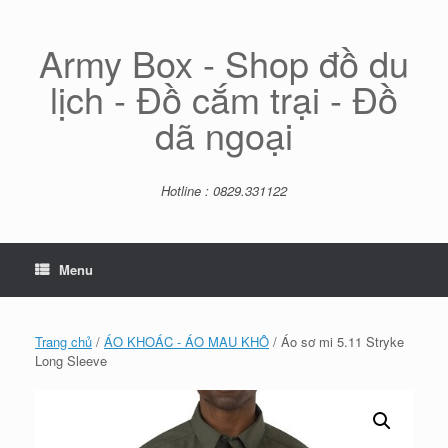
Skip
to
content
Army Box - Shop đồ du
lịch - Đồ cắm trại - Đồ
dã ngoại
Hotline : 0829.331122
Menu
Trang chủ
/
ÁO KHOÁC - ÁO MAU KHÔ
/ Áo sơ mi 5.11 Stryke
Long Sleeve