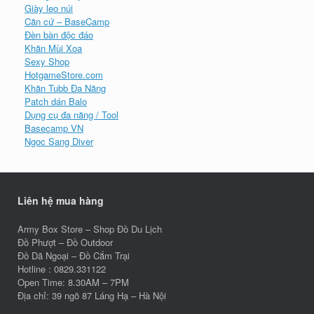
Giày leo núi
Căn cứ – BaseCamp
Đèn bàn độc đáo
Khăn Mùi Xoa
Sexy Shop
HotgameStore.com
Khăn Tubb Đa Năng
Patch dán Balo
Dụng cụ đa năng / Tool
Basecamp VN
Ngoc Sang Diver
Liên hệ mua hàng
Army Box Store – Shop Đồ Du Lịch
Đồ Phượt – Đồ Outdoor
Đồ Dã Ngoại – Đồ Cắm Trại
Hotline : 0829.331122
Open Time: 8.30AM – 7PM
Địa chỉ: 39 ngõ 87 Láng Hạ – Hà Nội