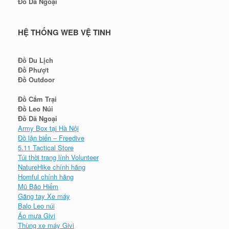
Đồ Dã Ngoại
HỆ THỐNG WEB VỆ TINH
Đồ Du Lịch
Đồ Phượt
Đồ Outdoor
Đồ Cắm Trại
Đồ Leo Núi
Đồ Dã Ngoại
Army Box tại Hà Nội
Đồ lặn biển – Freedive
5.11 Tactical Store
Túi thời trang lính Volunteer
NatureHike chính hãng
Homful chính hãng
Mũ Bảo Hiểm
Găng tay Xe máy
Balo Leo núi
Áo mưa Givi
Thùng xe máy Givi