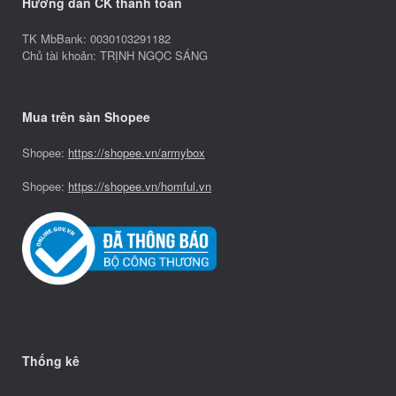
Hướng dẫn CK thanh toán
TK MbBank: 0030103291182
Chủ tài khoản: TRỊNH NGỌC SÁNG
Mua trên sàn Shopee
Shopee:
https://shopee.vn/armybox
Shopee:
https://shopee.vn/homful.vn
Thống kê