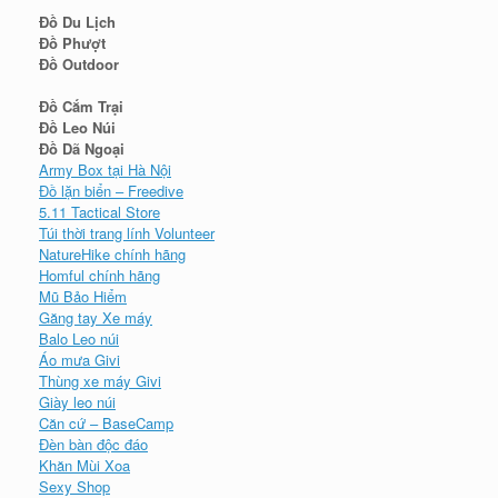
Đồ Du Lịch
Đồ Phượt
Đồ Outdoor
Đồ Cắm Trại
Đồ Leo Núi
Đồ Dã Ngoại
Army Box tại Hà Nội
Đồ lặn biển – Freedive
5.11 Tactical Store
Túi thời trang lính Volunteer
NatureHike chính hãng
Homful chính hãng
Mũ Bảo Hiểm
Găng tay Xe máy
Balo Leo núi
Áo mưa Givi
Thùng xe máy Givi
Giày leo núi
Căn cứ – BaseCamp
Đèn bàn độc đáo
Khăn Mùi Xoa
Sexy Shop