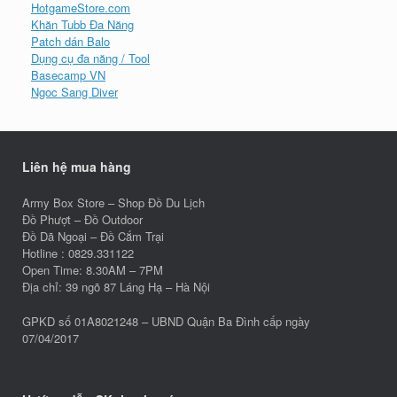
HotgameStore.com
Khăn Tubb Đa Năng
Patch dán Balo
Dụng cụ đa năng / Tool
Basecamp VN
Ngoc Sang Diver
Liên hệ mua hàng
Army Box Store – Shop Đồ Du Lịch
Đồ Phượt – Đồ Outdoor
Đồ Dã Ngoại – Đồ Cắm Trại
Hotline : 0829.331122
Open Time: 8.30AM – 7PM
Địa chỉ: 39 ngõ 87 Láng Hạ – Hà Nội
GPKD số 01A8021248 – UBND Quận Ba Đình cấp ngày
07/04/2017