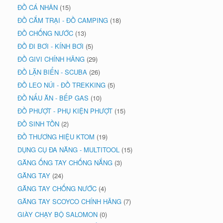
ĐỒ CÁ NHÂN
(15)
ĐỒ CẮM TRẠI - ĐỒ CAMPING
(18)
ĐỒ CHỐNG NƯỚC
(13)
ĐỒ ĐI BƠI - KÍNH BƠI
(5)
ĐỒ GIVI CHÍNH HÃNG
(29)
ĐỒ LẶN BIỂN - SCUBA
(26)
ĐỒ LEO NÚI - ĐỒ TREKKING
(5)
ĐỒ NẤU ĂN - BẾP GAS
(10)
ĐỒ PHƯỢT - PHỤ KIỆN PHƯỢT
(15)
ĐỒ SINH TỒN
(2)
ĐỒ THƯƠNG HIỆU KTOM
(19)
DỤNG CỤ ĐA NĂNG - MULTITOOL
(15)
GĂNG ỐNG TAY CHỐNG NẮNG
(3)
GĂNG TAY
(24)
GĂNG TAY CHỐNG NƯỚC
(4)
GĂNG TAY SCOYCO CHÍNH HÃNG
(7)
GIÀY CHẠY BỘ SALOMON
(0)