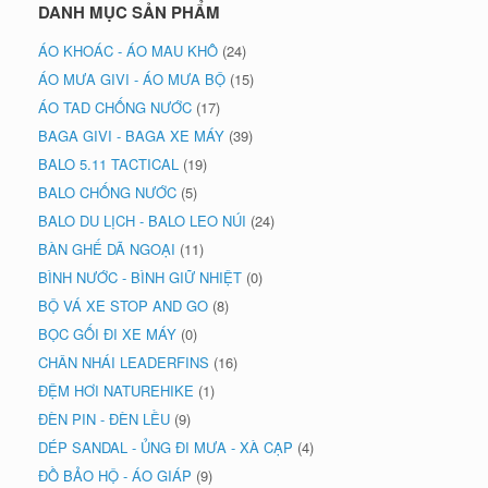
DANH MỤC SẢN PHẨM
ÁO KHOÁC - ÁO MAU KHÔ
(24)
ÁO MƯA GIVI - ÁO MƯA BỘ
(15)
ÁO TAD CHỐNG NƯỚC
(17)
BAGA GIVI - BAGA XE MÁY
(39)
BALO 5.11 TACTICAL
(19)
BALO CHỐNG NƯỚC
(5)
BALO DU LỊCH - BALO LEO NÚI
(24)
BÀN GHẾ DÃ NGOẠI
(11)
BÌNH NƯỚC - BÌNH GIỮ NHIỆT
(0)
BỘ VÁ XE STOP AND GO
(8)
BỌC GỐI ĐI XE MÁY
(0)
CHÂN NHÁI LEADERFINS
(16)
ĐỆM HƠI NATUREHIKE
(1)
ĐÈN PIN - ĐÈN LỀU
(9)
DÉP SANDAL - ỦNG ĐI MƯA - XÀ CẠP
(4)
ĐỒ BẢO HỘ - ÁO GIÁP
(9)