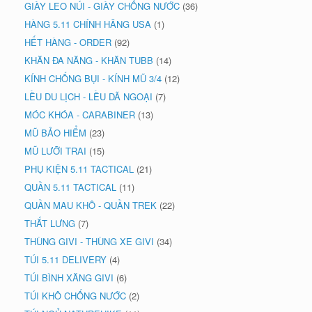
GIÀY LEO NÚI - GIÀY CHỐNG NƯỚC
(36)
HÀNG 5.11 CHÍNH HÃNG USA
(1)
HẾT HÀNG - ORDER
(92)
KHĂN ĐA NĂNG - KHĂN TUBB
(14)
KÍNH CHỐNG BỤI - KÍNH MŨ 3/4
(12)
LỀU DU LỊCH - LỀU DÃ NGOẠI
(7)
MÓC KHÓA - CARABINER
(13)
MŨ BẢO HIỂM
(23)
MŨ LƯỠI TRAI
(15)
PHỤ KIỆN 5.11 TACTICAL
(21)
QUẦN 5.11 TACTICAL
(11)
QUẦN MAU KHÔ - QUẦN TREK
(22)
THẮT LƯNG
(7)
THÙNG GIVI - THÙNG XE GIVI
(34)
TÚI 5.11 DELIVERY
(4)
TÚI BÌNH XĂNG GIVI
(6)
TÚI KHÔ CHỐNG NƯỚC
(2)