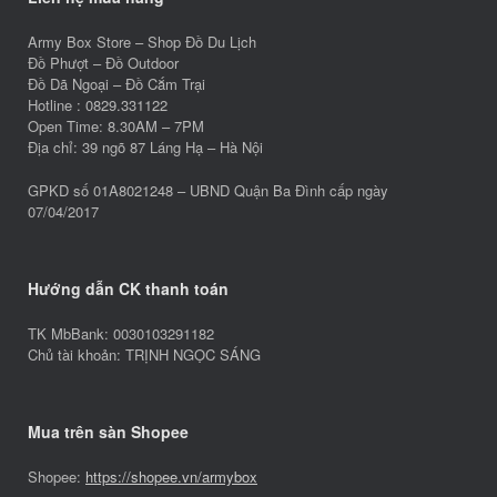
Army Box Store – Shop Đồ Du Lịch
Đồ Phượt – Đồ Outdoor
Đồ Dã Ngoại – Đồ Cắm Trại
Hotline : 0829.331122
Open Time: 8.30AM – 7PM
Địa chỉ: 39 ngõ 87 Láng Hạ – Hà Nội
GPKD số 01A8021248 – UBND Quận Ba Đình cấp ngày
07/04/2017
Hướng dẫn CK thanh toán
TK MbBank: 0030103291182
Chủ tài khoản: TRỊNH NGỌC SÁNG
Mua trên sàn Shopee
Shopee:
https://shopee.vn/armybox