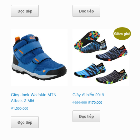
Đọc tiếp
Đọc tiếp
Giảm giá!
Giày Jack Wolfskin MTN
Giày đi biển 2019
Attack 3 Mid
Giá
Giá
₫
250,000
₫
170,000
gốc
hiện
₫
1,500,000
là:
tại
Đọc tiếp
₫250,000.
là:
Đọc tiếp
₫170,000.