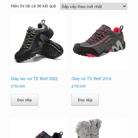
Đã
Hiển thị tất cả 36 kết quả
sắp
xếp
theo
mới
nhất
Giày leo núi TS Wolf 2022
Giày nữ TS Wolf 2019
₫
750,000
₫
750,000
Đọc tiếp
Đọc tiếp