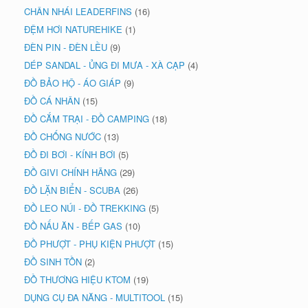
CHÂN NHÁI LEADERFINS
(16)
ĐỆM HƠI NATUREHIKE
(1)
ĐÈN PIN - ĐÈN LỀU
(9)
DÉP SANDAL - ỦNG ĐI MƯA - XÀ CẠP
(4)
ĐỒ BẢO HỘ - ÁO GIÁP
(9)
ĐỒ CÁ NHÂN
(15)
ĐỒ CẮM TRẠI - ĐỒ CAMPING
(18)
ĐỒ CHỐNG NƯỚC
(13)
ĐỒ ĐI BƠI - KÍNH BƠI
(5)
ĐỒ GIVI CHÍNH HÃNG
(29)
ĐỒ LẶN BIỂN - SCUBA
(26)
ĐỒ LEO NÚI - ĐỒ TREKKING
(5)
ĐỒ NẤU ĂN - BẾP GAS
(10)
ĐỒ PHƯỢT - PHỤ KIỆN PHƯỢT
(15)
ĐỒ SINH TỒN
(2)
ĐỒ THƯƠNG HIỆU KTOM
(19)
DỤNG CỤ ĐA NĂNG - MULTITOOL
(15)