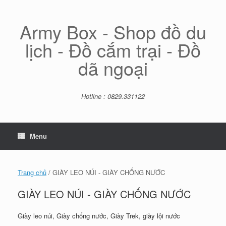
Skip
to
content
Army Box - Shop đồ du
lịch - Đồ cắm trại - Đồ
dã ngoại
Hotline : 0829.331122
Menu
Trang chủ
/ GIÀY LEO NÚI - GIÀY CHỐNG NƯỚC
GIÀY LEO NÚI - GIÀY CHỐNG NƯỚC
Giày leo núi, Giày chống nước, Giày Trek, giày lội nước