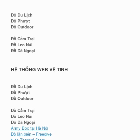
Đồ Du Lịch
Đồ Phượt
Đồ Outdoor
Đồ Cắm Trại
Đồ Leo Núi
Đồ Dã Ngoại
HỆ THỐNG WEB VỆ TINH
Đồ Du Lịch
Đồ Phượt
Đồ Outdoor
Đồ Cắm Trại
Đồ Leo Núi
Đồ Dã Ngoại
Army Box tại Hà Nội
Đồ lặn biển – Freedive
5.11 Tactical Store