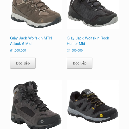
Giày Jack Wolfskin MTN
Giày Jack Wolfskin Rock
Attack 6 Mid
Hunter Mid
₫
1,500,000
₫
1,500,000
Đọc tiếp
Đọc tiếp