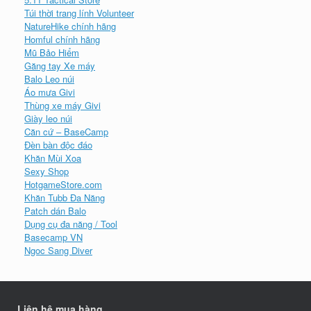
Túi thời trang lính Volunteer
NatureHike chính hãng
Homful chính hãng
Mũ Bảo Hiểm
Găng tay Xe máy
Balo Leo núi
Áo mưa Givi
Thùng xe máy Givi
Giày leo núi
Căn cứ – BaseCamp
Đèn bàn độc đáo
Khăn Mùi Xoa
Sexy Shop
HotgameStore.com
Khăn Tubb Đa Năng
Patch dán Balo
Dụng cụ đa năng / Tool
Basecamp VN
Ngoc Sang Diver
Liên hệ mua hàng