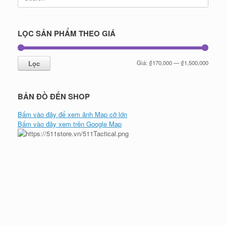
for:
LỌC SẢN PHẨM THEO GIÁ
Giá
Giá
Lọc
Giá:
₫170,000
—
₫1,500,000
tối
tối
thiểu
đa
BẢN ĐỒ ĐẾN SHOP
Bấm vào đây để xem ảnh Map cỡ lớn
Bấm vào đây xem trên Google Map