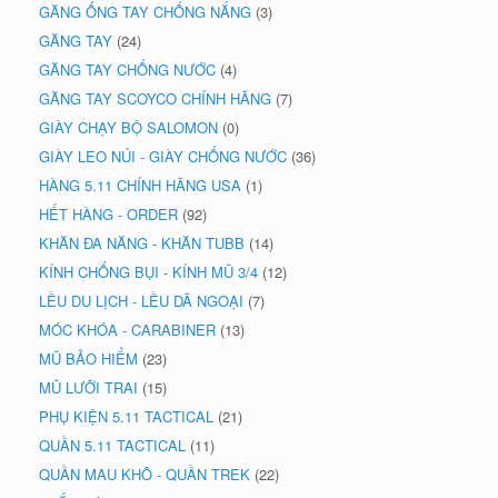
GĂNG ỐNG TAY CHỐNG NẮNG
(3)
GĂNG TAY
(24)
GĂNG TAY CHỐNG NƯỚC
(4)
GĂNG TAY SCOYCO CHÍNH HÃNG
(7)
GIÀY CHẠY BỘ SALOMON
(0)
GIÀY LEO NÚI - GIÀY CHỐNG NƯỚC
(36)
HÀNG 5.11 CHÍNH HÃNG USA
(1)
HẾT HÀNG - ORDER
(92)
KHĂN ĐA NĂNG - KHĂN TUBB
(14)
KÍNH CHỐNG BỤI - KÍNH MŨ 3/4
(12)
LỀU DU LỊCH - LỀU DÃ NGOẠI
(7)
MÓC KHÓA - CARABINER
(13)
MŨ BẢO HIỂM
(23)
MŨ LƯỠI TRAI
(15)
PHỤ KIỆN 5.11 TACTICAL
(21)
QUẦN 5.11 TACTICAL
(11)
QUẦN MAU KHÔ - QUẦN TREK
(22)