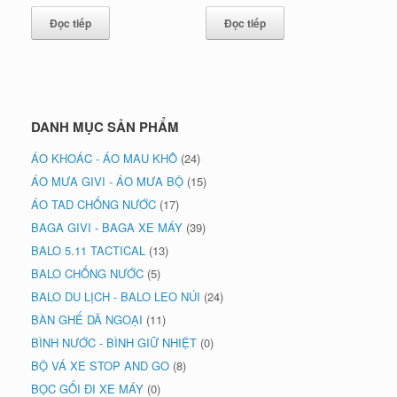
Đọc tiếp
Đọc tiếp
DANH MỤC SẢN PHẨM
ÁO KHOÁC - ÁO MAU KHÔ
(24)
ÁO MƯA GIVI - ÁO MƯA BỘ
(15)
ÁO TAD CHỐNG NƯỚC
(17)
BAGA GIVI - BAGA XE MÁY
(39)
BALO 5.11 TACTICAL
(13)
BALO CHỐNG NƯỚC
(5)
BALO DU LỊCH - BALO LEO NÚI
(24)
BÀN GHẾ DÃ NGOẠI
(11)
BÌNH NƯỚC - BÌNH GIỮ NHIỆT
(0)
BỘ VÁ XE STOP AND GO
(8)
BỌC GỐI ĐI XE MÁY
(0)