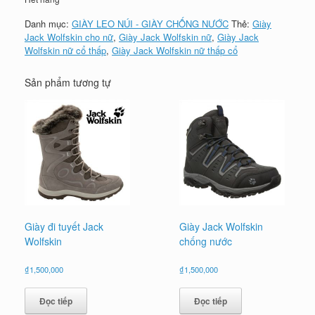
Danh mục:
GIÀY LEO NÚI - GIÀY CHỐNG NƯỚC
Thẻ:
Giày
Jack Wolfskin cho nữ
,
Giày Jack Wolfskin nữ
,
Giày Jack
Wolfskin nữ cổ thấp
,
Giày Jack Wolfskin nữ thấp cổ
Sản phẩm tương tự
Giày đi tuyết Jack
Giày Jack Wolfskin
Wolfskin
chống nước
₫
1,500,000
₫
1,500,000
Đọc tiếp
Đọc tiếp