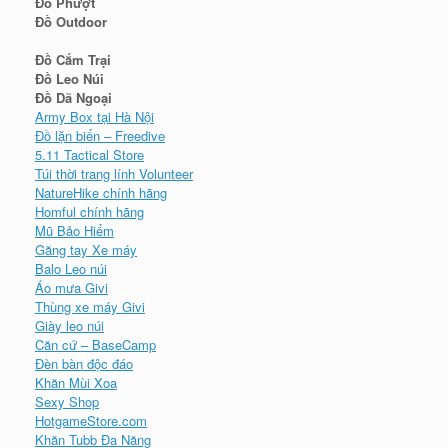
Đồ Phượt
Đồ Outdoor
Đồ Cắm Trại
Đồ Leo Núi
Đồ Dã Ngoại
Army Box tại Hà Nội
Đồ lặn biển – Freedive
5.11 Tactical Store
Túi thời trang lính Volunteer
NatureHike chính hãng
Homful chính hãng
Mũ Bảo Hiểm
Găng tay Xe máy
Balo Leo núi
Áo mưa Givi
Thùng xe máy Givi
Giày leo núi
Căn cứ – BaseCamp
Đèn bàn độc đáo
Khăn Mùi Xoa
Sexy Shop
HotgameStore.com
Khăn Tubb Đa Năng