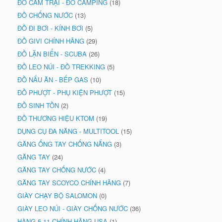
ĐỒ CẮM TRẠI - ĐỒ CAMPING
(18)
ĐỒ CHỐNG NƯỚC
(13)
ĐỒ ĐI BƠI - KÍNH BƠI
(5)
ĐỒ GIVI CHÍNH HÃNG
(29)
ĐỒ LẶN BIỂN - SCUBA
(26)
ĐỒ LEO NÚI - ĐỒ TREKKING
(5)
ĐỒ NẤU ĂN - BẾP GAS
(10)
ĐỒ PHƯỢT - PHỤ KIỆN PHƯỢT
(15)
ĐỒ SINH TỒN
(2)
ĐỒ THƯƠNG HIỆU KTOM
(19)
DỤNG CỤ ĐA NĂNG - MULTITOOL
(15)
GĂNG ỐNG TAY CHỐNG NẮNG
(3)
GĂNG TAY
(24)
GĂNG TAY CHỐNG NƯỚC
(4)
GĂNG TAY SCOYCO CHÍNH HÃNG
(7)
GIÀY CHẠY BỘ SALOMON
(0)
GIÀY LEO NÚI - GIÀY CHỐNG NƯỚC
(36)
HÀNG 5.11 CHÍNH HÃNG USA
(1)