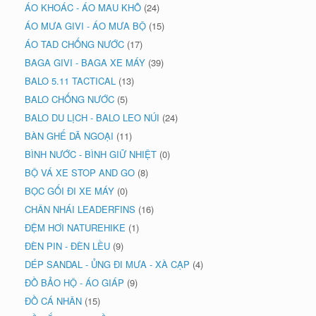
ÁO KHOÁC - ÁO MAU KHÔ
(24)
ÁO MƯA GIVI - ÁO MƯA BỘ
(15)
ÁO TAD CHỐNG NƯỚC
(17)
BAGA GIVI - BAGA XE MÁY
(39)
BALO 5.11 TACTICAL
(13)
BALO CHỐNG NƯỚC
(5)
BALO DU LỊCH - BALO LEO NÚI
(24)
BÀN GHẾ DÃ NGOẠI
(11)
BÌNH NƯỚC - BÌNH GIỮ NHIỆT
(0)
BỘ VÁ XE STOP AND GO
(8)
BỌC GỐI ĐI XE MÁY
(0)
CHÂN NHÁI LEADERFINS
(16)
ĐỆM HƠI NATUREHIKE
(1)
ĐÈN PIN - ĐÈN LỀU
(9)
DÉP SANDAL - ỦNG ĐI MƯA - XÀ CẠP
(4)
ĐỒ BẢO HỘ - ÁO GIÁP
(9)
ĐỒ CÁ NHÂN
(15)