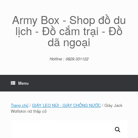
Skip
to
content
Army Box - Shop đồ du
lịch - Đồ cắm trại - Đồ
dã ngoại
Hotline : 0829.331122
Menu
Trang chủ
/
GIÀY LEO NÚI - GIÀY CHỐNG NƯỚC
/ Giày Jack
Wolfskin nữ thấp cổ