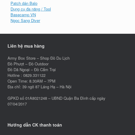
Patch dán Balo
Dụng cụ đa năng / Tool
Basecamp VN
Ngoc Sang Diver
Liên hệ mua hàng
Army Box Store – Shop Đồ Du Lịch
Đồ Phượt – Đồ Outdoor
Đồ Dã Ngoại – Đồ Cắm Trại
Hotline : 0829.331122
Open Time: 8.30AM – 7PM
Địa chỉ: 39 ngõ 87 Láng Hạ – Hà Nội
GPKD số 01A8021248 – UBND Quận Ba Đình cấp ngày
07/04/2017
Hướng dẫn CK thanh toán