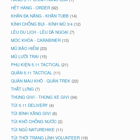
HẾT HÀNG - ORDER
(92)
KHĂN ĐA NĂNG - KHĂN TUBB
(14)
KÍNH CHỐNG BỤI - KÍNH MŨ 3/4
(12)
LỀU DU LỊCH - LỀU DÃ NGOẠI
(7)
MÓC KHÓA - CARABINER
(13)
MŨ BẢO HIỂM
(23)
MŨ LƯỠI TRAI
(15)
PHỤ KIỆN 5.11 TACTICAL
(21)
QUẦN 5.11 TACTICAL
(11)
QUẦN MAU KHÔ - QUẦN TREK
(22)
THẮT LƯNG
(7)
THÙNG GIVI - THÙNG XE GIVI
(34)
TÚI 5.11 DELIVERY
(4)
TÚI BÌNH XĂNG GIVI
(6)
TÚI KHÔ CHỐNG NƯỚC
(2)
TÚI NGỦ NATUREHIKE
(11)
TÚI THỜI TRANG LÍNH VOLUNTEER
(19)