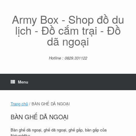
Skip
to
content
Army Box - Shop đồ du
lịch - Đồ cắm trại - Đồ
dã ngoại
Hotline : 0829.331122
Menu
Trang chủ
/ BÀN GHẾ DÃ NGOẠI
BÀN GHẾ DÃ NGOẠI
Bàn ghế dã ngoại, ghế dã ngoại, ghế gấp, bàn gấp của
NatureHike