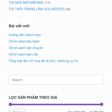
TÚI NGỦ NATUREHIKE
(11)
TÚI THỜI TRANG LÍNH VOLUNTEER
(19)
Bài viết mới
Hướng dẫn thanh toán
Chính sách bảo hành
Chính sách vận chuyển
Chính sách bảo mật
Tổng hợp địa chỉ mua đồ du lịch, trekking uy tín
Search
for:
LỌC SẢN PHẨM THEO GIÁ
Giá
Giá
Giá:
₫500,000
—
₫1,580,000