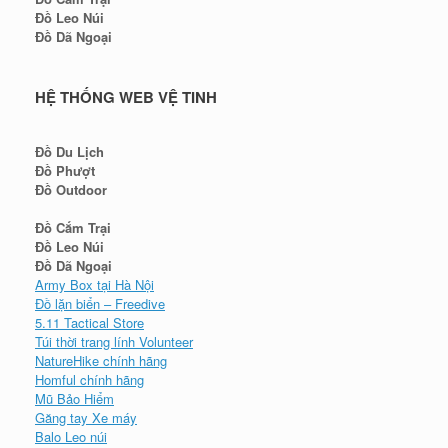
Đồ Leo Núi
Đồ Dã Ngoại
HỆ THỐNG WEB VỆ TINH
Đồ Du Lịch
Đồ Phượt
Đồ Outdoor
Đồ Cắm Trại
Đồ Leo Núi
Đồ Dã Ngoại
Army Box tại Hà Nội
Đồ lặn biển – Freedive
5.11 Tactical Store
Túi thời trang lính Volunteer
NatureHike chính hãng
Homful chính hãng
Mũ Bảo Hiểm
Găng tay Xe máy
Balo Leo núi