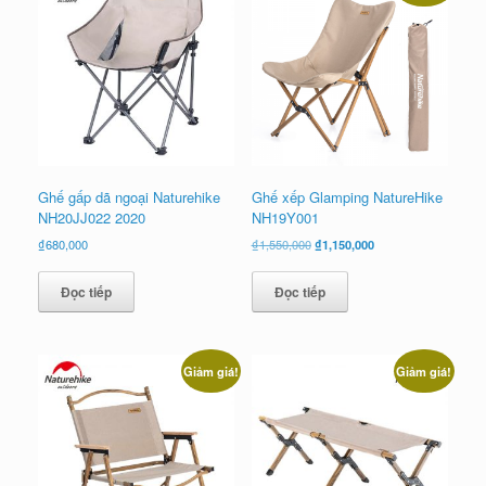
Ghế gấp dã ngoại Naturehike
Ghế xếp Glamping NatureHike
NH20JJ022 2020
NH19Y001
Giá
Giá
₫
680,000
₫
1,550,000
₫
1,150,000
gốc
hiện
là:
tại
Đọc tiếp
Đọc tiếp
₫1,550,000.
là:
₫1,150,000.
Giảm giá!
Giảm giá!