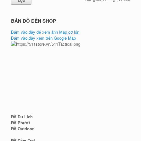
Lọc
tối
tối
thiểu
đa
BẢN ĐỒ ĐẾN SHOP
Bấm vào đây để xem ảnh Map cỡ lớn
Bấm vào đây xem trên Google Map
Đồ Du Lịch
Đồ Phượt
Đồ Outdoor
Đồ Cắm Trại