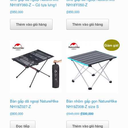
NH18Y060-Z – Có tựa lưng1
NH18Y050-Z
₫
950,000
₫
850,000
Thêm vào giỏ hàng
Thêm vào giỏ hàng
Giảm giá!
Bàn gấp dã ngoại NatureHike
Bàn nhôm gấp gọn NatureHike
NH19Z027-Z
NH19Z008-Z size S
Giá
Giá
₫
800,000
₫
545,000
₫
500,000
gốc
hiện
là:
tại
Đọc tiếp
Thêm vào giỏ hàng
₫545,000.
là: