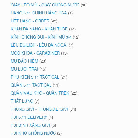
GIÀY LEO NÚI - GIÀY CHỐNG NƯỚC
(36)
HÀNG 5.11 CHÍNH HÃNG USA
(1)
HẾT HÀNG - ORDER
(92)
KHĂN ĐA NĂNG - KHĂN TUBB
(14)
KÍNH CHỐNG BỤI - KÍNH MŨ 3/4
(12)
LỀU DU LỊCH - LỀU DÃ NGOẠI
(7)
MÓC KHÓA - CARABINER
(13)
MŨ BẢO HIỂM
(23)
MŨ LƯỠI TRAI
(15)
PHỤ KIỆN 5.11 TACTICAL
(21)
QUẦN 5.11 TACTICAL
(11)
QUẦN MAU KHÔ - QUẦN TREK
(22)
THẮT LƯNG
(7)
THÙNG GIVI - THÙNG XE GIVI
(34)
TÚI 5.11 DELIVERY
(4)
TÚI BÌNH XĂNG GIVI
(6)
TÚI KHÔ CHỐNG NƯỚC
(2)