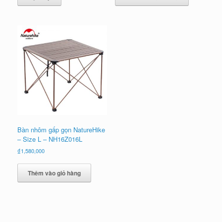
₫500,000.
Bàn nhôm gấp gọn NatureHike
– Size L – NH16Z016L
₫
1,580,000
Thêm vào giỏ hàng