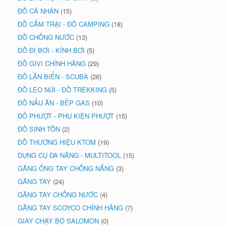
ĐỒ CÁ NHÂN
(15)
ĐỒ CẮM TRẠI - ĐỒ CAMPING
(18)
ĐỒ CHỐNG NƯỚC
(13)
ĐỒ ĐI BƠI - KÍNH BƠI
(5)
ĐỒ GIVI CHÍNH HÃNG
(29)
ĐỒ LẶN BIỂN - SCUBA
(26)
ĐỒ LEO NÚI - ĐỒ TREKKING
(5)
ĐỒ NẤU ĂN - BẾP GAS
(10)
ĐỒ PHƯỢT - PHỤ KIỆN PHƯỢT
(15)
ĐỒ SINH TỒN
(2)
ĐỒ THƯƠNG HIỆU KTOM
(19)
DỤNG CỤ ĐA NĂNG - MULTITOOL
(15)
GĂNG ỐNG TAY CHỐNG NẮNG
(3)
GĂNG TAY
(24)
GĂNG TAY CHỐNG NƯỚC
(4)
GĂNG TAY SCOYCO CHÍNH HÃNG
(7)
GIÀY CHẠY BỘ SALOMON
(0)