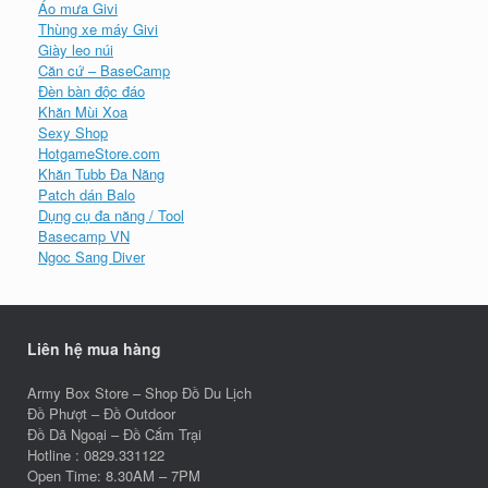
Áo mưa Givi
Thùng xe máy Givi
Giày leo núi
Căn cứ – BaseCamp
Đèn bàn độc đáo
Khăn Mùi Xoa
Sexy Shop
HotgameStore.com
Khăn Tubb Đa Năng
Patch dán Balo
Dụng cụ đa năng / Tool
Basecamp VN
Ngoc Sang Diver
Liên hệ mua hàng
Army Box Store – Shop Đồ Du Lịch
Đồ Phượt – Đồ Outdoor
Đồ Dã Ngoại – Đồ Cắm Trại
Hotline : 0829.331122
Open Time: 8.30AM – 7PM