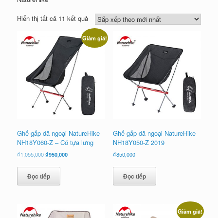
Đã
Hiển thị tất cả 11 kết quả
sắp
xếp
Giảm giá!
theo
mới
nhất
Ghế gấp dã ngoại NatureHike
Ghế gấp dã ngoại NatureHike
NH18Y060-Z – Có tựa lưng
NH18Y050-Z 2019
Giá
Giá
₫
1,055,000
₫
950,000
₫
850,000
gốc
hiện
là:
tại
Đọc tiếp
Đọc tiếp
₫1,055,000.
là:
₫950,000.
Giảm giá!