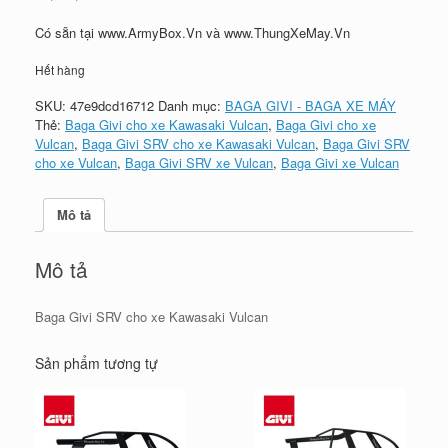
Có sẵn tại www.ArmyBox.Vn và www.ThungXeMay.Vn
Hết hàng
SKU:
47e9dcd16712
Danh mục:
BAGA GIVI - BAGA XE MÁY
Thẻ:
Baga Givi cho xe Kawasaki Vulcan
,
Baga Givi cho xe
Vulcan
,
Baga Givi SRV cho xe Kawasaki Vulcan
,
Baga Givi SRV
cho xe Vulcan
,
Baga Givi SRV xe Vulcan
,
Baga Givi xe Vulcan
Mô tả
Mô tả
Baga Givi SRV cho xe Kawasaki Vulcan
Sản phẩm tương tự