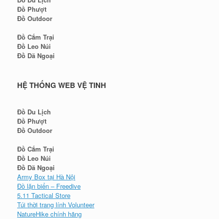
Đồ Phượt
Đồ Outdoor
Đồ Cắm Trại
Đồ Leo Núi
Đồ Dã Ngoại
HỆ THỐNG WEB VỆ TINH
Đồ Du Lịch
Đồ Phượt
Đồ Outdoor
Đồ Cắm Trại
Đồ Leo Núi
Đồ Dã Ngoại
Army Box tại Hà Nội
Đồ lặn biển – Freedive
5.11 Tactical Store
Túi thời trang lính Volunteer
NatureHike chính hãng