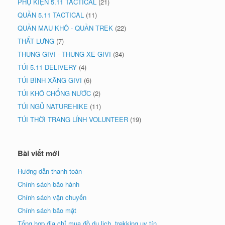
PHỤ KIỆN 5.11 TACTICAL
(21)
QUẦN 5.11 TACTICAL
(11)
QUẦN MAU KHÔ - QUẦN TREK
(22)
THẮT LƯNG
(7)
THÙNG GIVI - THÙNG XE GIVI
(34)
TÚI 5.11 DELIVERY
(4)
TÚI BÌNH XĂNG GIVI
(6)
TÚI KHÔ CHỐNG NƯỚC
(2)
TÚI NGỦ NATUREHIKE
(11)
TÚI THỜI TRANG LÍNH VOLUNTEER
(19)
Bài viết mới
Hướng dẫn thanh toán
Chính sách bảo hành
Chính sách vận chuyển
Chính sách bảo mật
Tổng hợp địa chỉ mua đồ du lịch, trekking uy tín