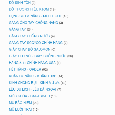
ĐỒ SINH TỒN
(2)
ĐỒ THƯƠNG HIỆU KTOM
(19)
DỤNG CỤ ĐA NĂNG - MULTITOOL
(15)
GĂNG ỐNG TAY CHỐNG NẮNG
(3)
GĂNG TAY
(24)
GĂNG TAY CHỐNG NƯỚC
(4)
GĂNG TAY SCOYCO CHÍNH HÃNG
(7)
GIÀY CHẠY BỘ SALOMON
(0)
GIÀY LEO NÚI - GIÀY CHỐNG NƯỚC
(36)
HÀNG 5.11 CHÍNH HÃNG USA
(1)
HẾT HÀNG - ORDER
(92)
KHĂN ĐA NĂNG - KHĂN TUBB
(14)
KÍNH CHỐNG BỤI - KÍNH MŨ 3/4
(12)
LỀU DU LỊCH - LỀU DÃ NGOẠI
(7)
MÓC KHÓA - CARABINER
(13)
MŨ BẢO HIỂM
(23)
MŨ LƯỠI TRAI
(15)