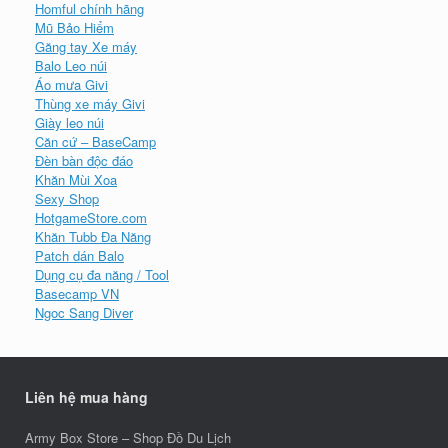
Homful chính hãng
Mũ Bảo Hiểm
Găng tay Xe máy
Balo Leo núi
Áo mưa Givi
Thùng xe máy Givi
Giày leo núi
Căn cứ – BaseCamp
Đèn bàn độc đáo
Khăn Mùi Xoa
Sexy Shop
HotgameStore.com
Khăn Tubb Đa Năng
Patch dán Balo
Dụng cụ đa năng / Tool
Basecamp VN
Ngoc Sang Diver
Liên hệ mua hàng
Army Box Store – Shop Đồ Du Lịch