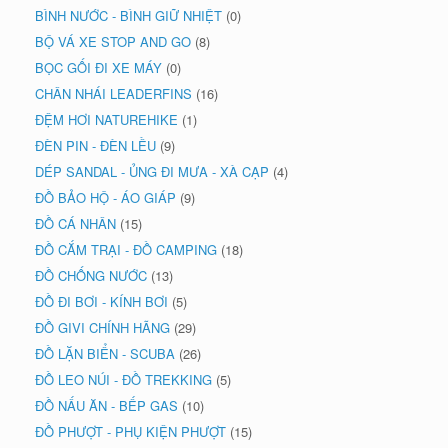
BÌNH NƯỚC - BÌNH GIỮ NHIỆT
(0)
BỘ VÁ XE STOP AND GO
(8)
BỌC GỐI ĐI XE MÁY
(0)
CHÂN NHÁI LEADERFINS
(16)
ĐỆM HƠI NATUREHIKE
(1)
ĐÈN PIN - ĐÈN LỀU
(9)
DÉP SANDAL - ỦNG ĐI MƯA - XÀ CẠP
(4)
ĐỒ BẢO HỘ - ÁO GIÁP
(9)
ĐỒ CÁ NHÂN
(15)
ĐỒ CẮM TRẠI - ĐỒ CAMPING
(18)
ĐỒ CHỐNG NƯỚC
(13)
ĐỒ ĐI BƠI - KÍNH BƠI
(5)
ĐỒ GIVI CHÍNH HÃNG
(29)
ĐỒ LẶN BIỂN - SCUBA
(26)
ĐỒ LEO NÚI - ĐỒ TREKKING
(5)
ĐỒ NẤU ĂN - BẾP GAS
(10)
ĐỒ PHƯỢT - PHỤ KIỆN PHƯỢT
(15)