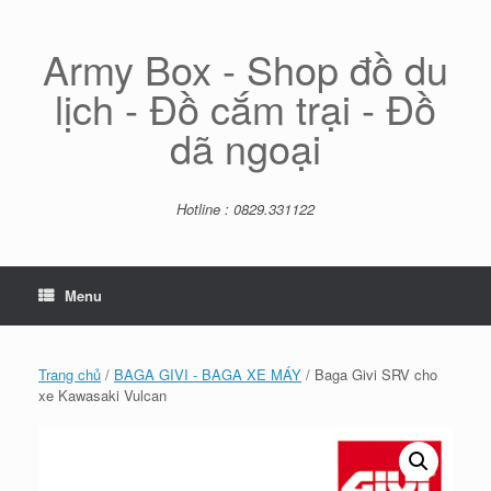
Skip
to
content
Army Box - Shop đồ du
lịch - Đồ cắm trại - Đồ
dã ngoại
Hotline : 0829.331122
Menu
Trang chủ
/
BAGA GIVI - BAGA XE MÁY
/ Baga Givi SRV cho
xe Kawasaki Vulcan