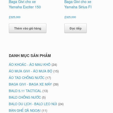
Baga Givi cho xe
Baga Givi cho xe
Yamaha Exciter 150
Yamaha Sirius FI
₫
325,000
₫
325,000
Thêm vào giỏ hàng
Đọc tiếp
DANH MỤC SẢN PHẨM
ÁO KHOÁC - ÁO MAU KHÔ
(24)
ÁO MƯA GIVI - ÁO MƯA BỘ
(15)
ÁO TAD CHỐNG NƯỚC
(17)
BAGA GIVI - BAGA XE MÁY
(39)
BALO 5.11 TACTICAL
(13)
BALO CHỐNG NƯỚC
(5)
BALO DU LỊCH - BALO LEO NÚI
(24)
BÀN GHẾ DÃ NGOẠI
(11)