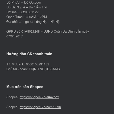
Đồ Phượt – Đồ Outdoor
Đồ Dã Ngoại – Đồ Cắm Trại
Hotline : 0829.331122
Open Time: 8.30AM – 7PM
Địa chỉ: 39 ngõ 87 Láng Hạ – Hà Nội
GPKD số 01A8021248 – UBND Quận Ba Đình cấp ngày
07/04/2017
Hướng dẫn CK thanh toán
TK MbBank: 0030103291182
Chủ tài khoản: TRỊNH NGỌC SÁNG
Mua trên sàn Shopee
Shopee:
https://shopee.vn/armybox
Shopee:
https://shopee.vn/homful.vn