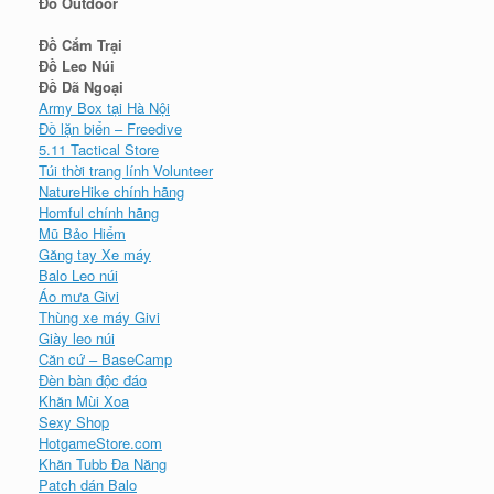
Đồ Outdoor
Đồ Cắm Trại
Đồ Leo Núi
Đồ Dã Ngoại
Army Box tại Hà Nội
Đồ lặn biển – Freedive
5.11 Tactical Store
Túi thời trang lính Volunteer
NatureHike chính hãng
Homful chính hãng
Mũ Bảo Hiểm
Găng tay Xe máy
Balo Leo núi
Áo mưa Givi
Thùng xe máy Givi
Giày leo núi
Căn cứ – BaseCamp
Đèn bàn độc đáo
Khăn Mùi Xoa
Sexy Shop
HotgameStore.com
Khăn Tubb Đa Năng
Patch dán Balo