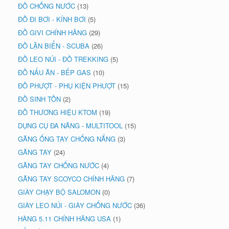
ĐỒ CHỐNG NƯỚC
(13)
ĐỒ ĐI BƠI - KÍNH BƠI
(5)
ĐỒ GIVI CHÍNH HÃNG
(29)
ĐỒ LẶN BIỂN - SCUBA
(26)
ĐỒ LEO NÚI - ĐỒ TREKKING
(5)
ĐỒ NẤU ĂN - BẾP GAS
(10)
ĐỒ PHƯỢT - PHỤ KIỆN PHƯỢT
(15)
ĐỒ SINH TỒN
(2)
ĐỒ THƯƠNG HIỆU KTOM
(19)
DỤNG CỤ ĐA NĂNG - MULTITOOL
(15)
GĂNG ỐNG TAY CHỐNG NẮNG
(3)
GĂNG TAY
(24)
GĂNG TAY CHỐNG NƯỚC
(4)
GĂNG TAY SCOYCO CHÍNH HÃNG
(7)
GIÀY CHẠY BỘ SALOMON
(0)
GIÀY LEO NÚI - GIÀY CHỐNG NƯỚC
(36)
HÀNG 5.11 CHÍNH HÃNG USA
(1)