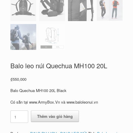
Balo leo núi Quechua MH100 20L
₫
550,000
Balo Quechua MH100 20L Black
Có sẵn tại www.ArmyBox.Vn và www.baloleonui.vn
Balo
Thêm vào giỏ hàng
leo
núi
Quechua