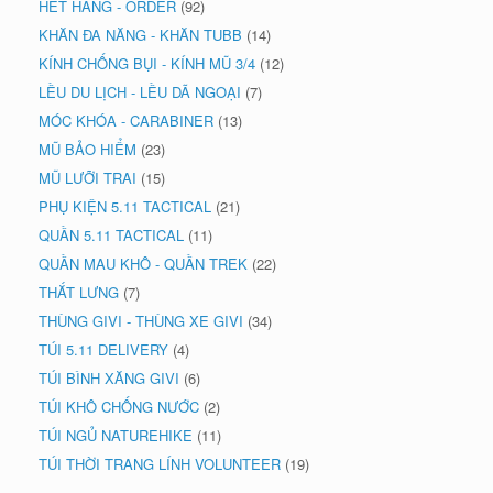
HẾT HÀNG - ORDER
(92)
KHĂN ĐA NĂNG - KHĂN TUBB
(14)
KÍNH CHỐNG BỤI - KÍNH MŨ 3/4
(12)
LỀU DU LỊCH - LỀU DÃ NGOẠI
(7)
MÓC KHÓA - CARABINER
(13)
MŨ BẢO HIỂM
(23)
MŨ LƯỠI TRAI
(15)
PHỤ KIỆN 5.11 TACTICAL
(21)
QUẦN 5.11 TACTICAL
(11)
QUẦN MAU KHÔ - QUẦN TREK
(22)
THẮT LƯNG
(7)
THÙNG GIVI - THÙNG XE GIVI
(34)
TÚI 5.11 DELIVERY
(4)
TÚI BÌNH XĂNG GIVI
(6)
TÚI KHÔ CHỐNG NƯỚC
(2)
TÚI NGỦ NATUREHIKE
(11)
TÚI THỜI TRANG LÍNH VOLUNTEER
(19)