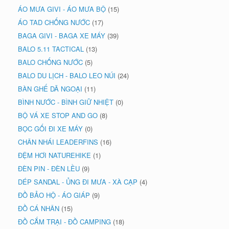
ÁO MƯA GIVI - ÁO MƯA BỘ
(15)
ÁO TAD CHỐNG NƯỚC
(17)
BAGA GIVI - BAGA XE MÁY
(39)
BALO 5.11 TACTICAL
(13)
BALO CHỐNG NƯỚC
(5)
BALO DU LỊCH - BALO LEO NÚI
(24)
BÀN GHẾ DÃ NGOẠI
(11)
BÌNH NƯỚC - BÌNH GIỮ NHIỆT
(0)
BỘ VÁ XE STOP AND GO
(8)
BỌC GỐI ĐI XE MÁY
(0)
CHÂN NHÁI LEADERFINS
(16)
ĐỆM HƠI NATUREHIKE
(1)
ĐÈN PIN - ĐÈN LỀU
(9)
DÉP SANDAL - ỦNG ĐI MƯA - XÀ CẠP
(4)
ĐỒ BẢO HỘ - ÁO GIÁP
(9)
ĐỒ CÁ NHÂN
(15)
ĐỒ CẮM TRẠI - ĐỒ CAMPING
(18)