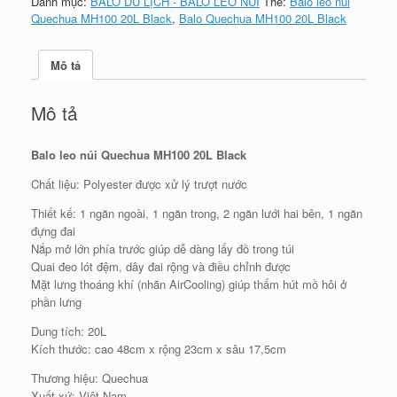
Danh mục:
BALO DU LỊCH - BALO LEO NÚI
Thẻ:
Balo leo nui
MH100
Quechua MH100 20L Black
,
Balo Quechua MH100 20L Black
20L
số
lượng
Mô tả
Mô tả
Balo leo núi Quechua MH100 20L Black
Chất liệu: Polyester được xử lý trượt nước
Thiết kế: 1 ngăn ngoài, 1 ngăn trong, 2 ngăn lưới hai bên, 1 ngăn
đựng đai
Nắp mở lớn phía trước giúp dễ dàng lấy đồ trong túi
Quai đeo lót đệm, dây đai rộng và điều chỉnh được
Mặt lưng thoáng khí (nhãn AirCooling) giúp thấm hút mồ hôi ở
phần lưng
Dung tích: 20L
Kích thước: cao 48cm x rộng 23cm x sâu 17,5cm
Thương hiệu: Quechua
Xuất xứ: Việt Nam