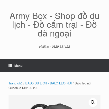
Skip
to
content
Army Box - Shop đồ du
lịch - Đồ cắm trại - Đồ
dã ngoại
Hotline : 0829.331122
Menu
Trang chủ
/
BALO DU LỊCH - BALO LEO NÚI
/ Balo leo núi
Quechua MH100 20L