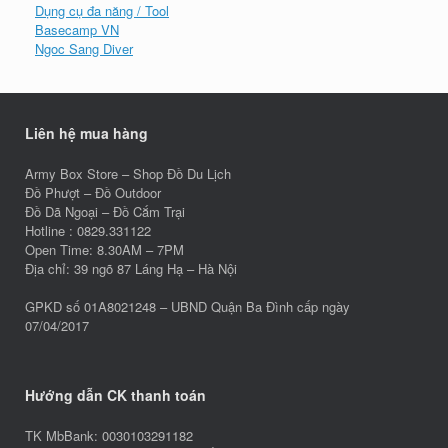
Dụng cụ đa năng / Tool
Basecamp VN
Ngoc Sang Diver
Liên hệ mua hàng
Army Box Store – Shop Đồ Du Lịch
Đồ Phượt – Đồ Outdoor
Đồ Dã Ngoại – Đồ Cắm Trại
Hotline : 0829.331122
Open Time: 8.30AM – 7PM
Địa chỉ: 39 ngõ 87 Láng Hạ – Hà Nội
GPKD số 01A8021248 – UBND Quận Ba Đình cấp ngày
07/04/2017
Hướng dẫn CK thanh toán
TK MbBank: 0030103291182