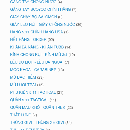
GĂNG TAY CHỐNG NƯỚC
(4)
GĂNG TAY SCOYCO CHÍNH HÃNG
(7)
GIÀY CHẠY BỘ SALOMON
(0)
GIÀY LEO NÚI - GIÀY CHỐNG NƯỚC
(36)
HÀNG 5.11 CHÍNH HÃNG USA
(1)
HẾT HÀNG - ORDER
(92)
KHĂN ĐA NĂNG - KHĂN TUBB
(14)
KÍNH CHỐNG BỤI - KÍNH MŨ 3/4
(12)
LỀU DU LỊCH - LỀU DÃ NGOẠI
(7)
MÓC KHÓA - CARABINER
(13)
MŨ BẢO HIỂM
(23)
MŨ LƯỠI TRAI
(15)
PHỤ KIỆN 5.11 TACTICAL
(21)
QUẦN 5.11 TACTICAL
(11)
QUẦN MAU KHÔ - QUẦN TREK
(22)
THẮT LƯNG
(7)
THÙNG GIVI - THÙNG XE GIVI
(34)
TÚI 5.11 DELIVERY
(4)