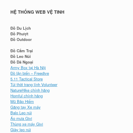
HỆ THỐNG WEB VỆ TINH
Đồ Du Lịch
Đồ Phượt
Đồ Outdoor
Đồ Cắm Trại
Đồ Leo Núi
Đồ Dã Ngoại
Army Box tại Hà Nội
Đồ lặn biển – Freedive
5.11 Tactical Store
Túi thời trang lính Volunteer
NatureHike chính hãng
Homful chính hãng
Mũ Bảo Hiểm
Găng tay Xe máy
Balo Leo núi
Áo mưa Givi
Thùng xe máy Givi
Giày leo núi