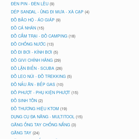
ĐÈN PIN - ĐÈN LỀU
(9)
DÉP SANDAL - ỦNG ĐI MƯA - XÀ CẠP
(4)
ĐỒ BẢO HỘ - ÁO GIÁP
(9)
ĐỒ CÁ NHÂN
(15)
ĐỒ CẮM TRẠI - ĐỒ CAMPING
(18)
ĐỒ CHỐNG NƯỚC
(13)
ĐỒ ĐI BƠI - KÍNH BƠI
(5)
ĐỒ GIVI CHÍNH HÃNG
(29)
ĐỒ LẶN BIỂN - SCUBA
(26)
ĐỒ LEO NÚI - ĐỒ TREKKING
(5)
ĐỒ NẤU ĂN - BẾP GAS
(10)
ĐỒ PHƯỢT - PHỤ KIỆN PHƯỢT
(15)
ĐỒ SINH TỒN
(2)
ĐỒ THƯƠNG HIỆU KTOM
(19)
DỤNG CỤ ĐA NĂNG - MULTITOOL
(15)
GĂNG ỐNG TAY CHỐNG NẮNG
(3)
GĂNG TAY
(24)