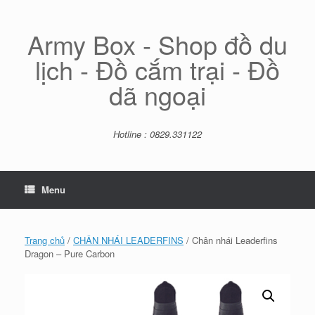
Skip
to
content
Army Box - Shop đồ du
lịch - Đồ cắm trại - Đồ
dã ngoại
Hotline : 0829.331122
Menu
Trang chủ
/
CHÂN NHÁI LEADERFINS
/ Chân nhái Leaderfins
Dragon – Pure Carbon