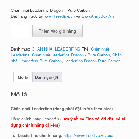
Chân nhái Leaderfins Dragon – Pure Carbon
Đặt hàng trước tại
www.Freedive.vn
và
www.ArmyBox.Vn
Chân
Thêm vào giỏ hàng
nhái
Leaderfins
Dragon
Danh mục:
CHÂN NHÁI LEADERFINS
Thẻ:
Chân nhái
-
Leaderfins
,
Chân nhái Leaderfins Dragon - Pure Carbon
,
Chân
Pure
nhái Leaderfins Pure Carbon
,
Leaderfins Dragon Pure Carbon
Carbon
số
lượng
Mô tả
Đánh giá (0)
Mô tả
Chân nhái Leaderfins (Hàng phải đặt trước theo size)
Hàng chính hãng Leaderfin
(Lưu ý tất cả Fins về VN đều có túi
đựng chính hãng đi kèm)
Túi Leaderfins chính hãng:
https://www.freedive.vn/cua-