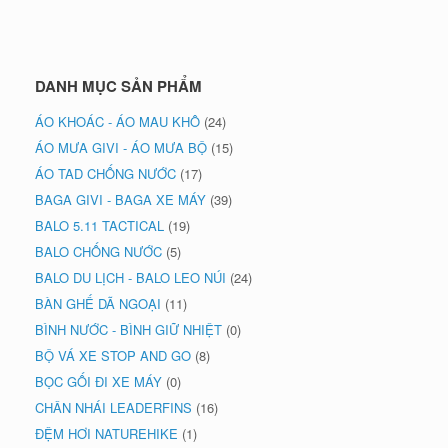
DANH MỤC SẢN PHẨM
ÁO KHOÁC - ÁO MAU KHÔ
(24)
ÁO MƯA GIVI - ÁO MƯA BỘ
(15)
ÁO TAD CHỐNG NƯỚC
(17)
BAGA GIVI - BAGA XE MÁY
(39)
BALO 5.11 TACTICAL
(19)
BALO CHỐNG NƯỚC
(5)
BALO DU LỊCH - BALO LEO NÚI
(24)
BÀN GHẾ DÃ NGOẠI
(11)
BÌNH NƯỚC - BÌNH GIỮ NHIỆT
(0)
BỘ VÁ XE STOP AND GO
(8)
BỌC GỐI ĐI XE MÁY
(0)
CHÂN NHÁI LEADERFINS
(16)
ĐỆM HƠI NATUREHIKE
(1)