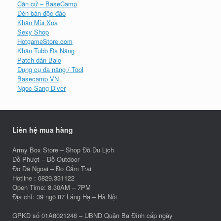
Căn cứ – BaseCamp
Đèn bàn độc đáo
Khăn Mùi Xoa
Sexy Shop
HotgameStore.com
Khăn Tubb Đa Năng
Patch dán Balo
Dụng cụ đa năng / Tool
Basecamp VN
Ngoc Sang Diver
Liên hệ mua hàng
Army Box Store – Shop Đồ Du Lịch
Đồ Phượt – Đồ Outdoor
Đồ Dã Ngoại – Đồ Cắm Trại
Hotline : 0829.331122
Open Time: 8.30AM – 7PM
Địa chỉ: 39 ngõ 87 Láng Hạ – Hà Nội
GPKD số 01A8021248 – UBND Quận Ba Đình cấp ngày