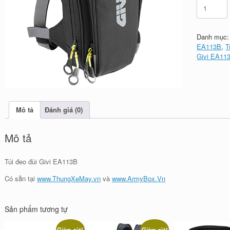
Túi
đeo
đùi
Givi
Danh mục
EA113B
EA113B
,
T
số
Givi EA11
lượng
Mô tả
Đánh giá (0)
Mô tả
Túi đeo đùi Givi EA113B
Có sẵn tại
www.ThungXeMay.vn
và
www.ArmyBox.Vn
Sản phẩm tương tự
Giảm giá!
Giảm giá!