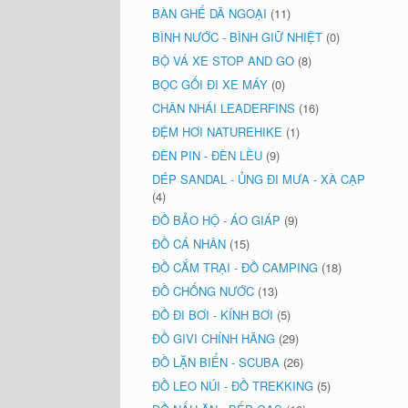
BÀN GHẾ DÃ NGOẠI
(11)
BÌNH NƯỚC - BÌNH GIỮ NHIỆT
(0)
BỘ VÁ XE STOP AND GO
(8)
BỌC GỐI ĐI XE MÁY
(0)
CHÂN NHÁI LEADERFINS
(16)
ĐỆM HƠI NATUREHIKE
(1)
ĐÈN PIN - ĐÈN LỀU
(9)
DÉP SANDAL - ỦNG ĐI MƯA - XÀ CẠP
(4)
ĐỒ BẢO HỘ - ÁO GIÁP
(9)
ĐỒ CÁ NHÂN
(15)
ĐỒ CẮM TRẠI - ĐỒ CAMPING
(18)
ĐỒ CHỐNG NƯỚC
(13)
ĐỒ ĐI BƠI - KÍNH BƠI
(5)
ĐỒ GIVI CHÍNH HÃNG
(29)
ĐỒ LẶN BIỂN - SCUBA
(26)
ĐỒ LEO NÚI - ĐỒ TREKKING
(5)