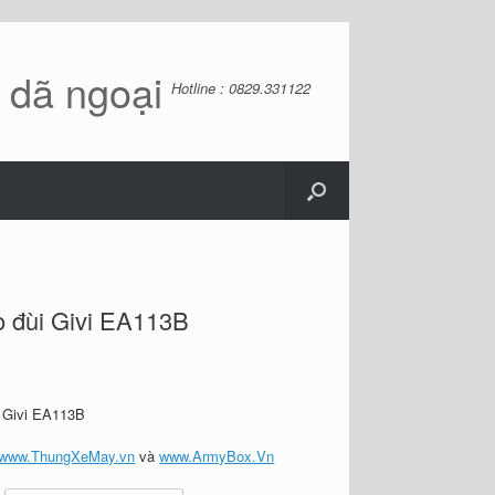
ồ dã ngoại
Hotline : 0829.331122
o đùi Givi EA113B
i Givi EA113B
www.ThungXeMay.vn
và
www.ArmyBox.Vn