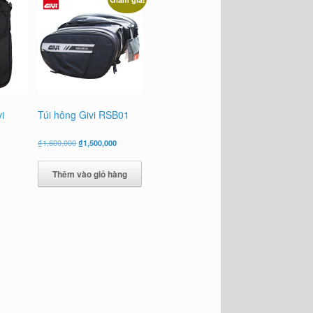
i
Túi hông Givi RSB01
Giá
Giá
₫
1,600,000
₫
1,500,000
gốc
hiện
là:
tại
Thêm vào giỏ hàng
₫1,600,000.
là:
₫1,500,000.