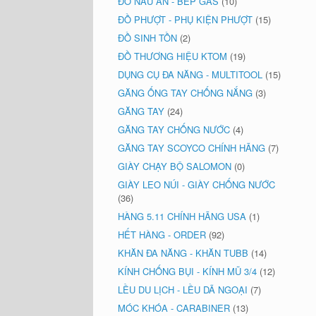
ĐỒ NẤU ĂN - BẾP GAS
(10)
ĐỒ PHƯỢT - PHỤ KIỆN PHƯỢT
(15)
ĐỒ SINH TỒN
(2)
ĐỒ THƯƠNG HIỆU KTOM
(19)
DỤNG CỤ ĐA NĂNG - MULTITOOL
(15)
GĂNG ỐNG TAY CHỐNG NẮNG
(3)
GĂNG TAY
(24)
GĂNG TAY CHỐNG NƯỚC
(4)
GĂNG TAY SCOYCO CHÍNH HÃNG
(7)
GIÀY CHẠY BỘ SALOMON
(0)
GIÀY LEO NÚI - GIÀY CHỐNG NƯỚC
(36)
HÀNG 5.11 CHÍNH HÃNG USA
(1)
HẾT HÀNG - ORDER
(92)
KHĂN ĐA NĂNG - KHĂN TUBB
(14)
KÍNH CHỐNG BỤI - KÍNH MŨ 3/4
(12)
LỀU DU LỊCH - LỀU DÃ NGOẠI
(7)
MÓC KHÓA - CARABINER
(13)