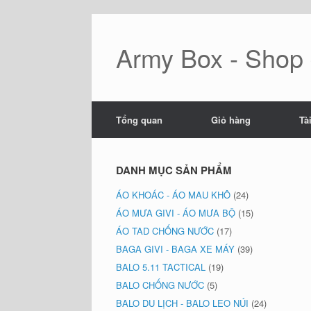
Skip
to
content
Army Box - Shop đ
Tổng quan
Giỏ hàng
Tà
DANH MỤC SẢN PHẨM
ÁO KHOÁC - ÁO MAU KHÔ
(24)
ÁO MƯA GIVI - ÁO MƯA BỘ
(15)
ÁO TAD CHỐNG NƯỚC
(17)
BAGA GIVI - BAGA XE MÁY
(39)
BALO 5.11 TACTICAL
(19)
BALO CHỐNG NƯỚC
(5)
BALO DU LỊCH - BALO LEO NÚI
(24)