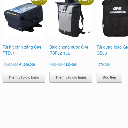
Túi hít bình xăng Givi
Balo chống nước Givi
Túi đựng Ipad Giv
PTB01
RBP02 15L
QB03
Giá
Giá
Giá
Giá
₫
2,030,000
₫
1,900,000
₫
900,000
₫
830,000
₫
270,000
gốc
hiện
gốc
hiện
là:
tại
là:
tại
Thêm vào giỏ hàng
Thêm vào giỏ hàng
Đọc tiếp
₫2,030,000.
là:
₫900,000.
là:
₫1,900,000.
₫830,000.