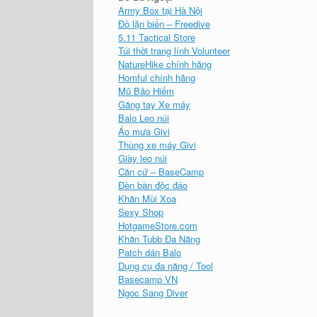
Army Box tại Hà Nội
Đồ lặn biển – Freedive
5.11 Tactical Store
Túi thời trang lính Volunteer
NatureHike chính hãng
Homful chính hãng
Mũ Bảo Hiểm
Găng tay Xe máy
Balo Leo núi
Áo mưa Givi
Thùng xe máy Givi
Giày leo núi
Căn cứ – BaseCamp
Đèn bàn độc đáo
Khăn Mùi Xoa
Sexy Shop
HotgameStore.com
Khăn Tubb Đa Năng
Patch dán Balo
Dụng cụ đa năng / Tool
Basecamp VN
Ngoc Sang Diver