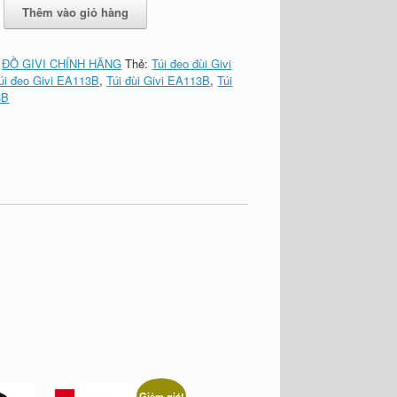
Thêm vào giỏ hàng
:
ĐỒ GIVI CHÍNH HÃNG
Thẻ:
Túi đeo đùi Givi
úi đeo Givi EA113B
,
Túi đùi Givi EA113B
,
Túi
3B
Giảm giá!