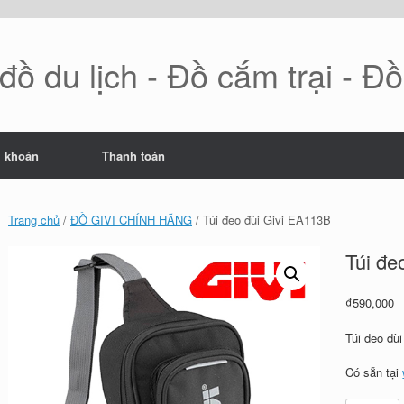
ồ du lịch - Đồ cắm trại - Đ
i khoản
Thanh toán
Trang chủ
/
ĐỒ GIVI CHÍNH HÃNG
/ Túi đeo đùi Givi EA113B
Túi đe
₫
590,000
Túi đeo đù
Có sẵn tại