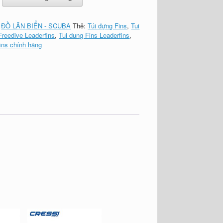
:
ĐỒ LẶN BIỂN - SCUBA
Thẻ:
Túi đựng Fins
,
Tui
Freedive Leaderfins
,
Tui dung Fins Leaderfins
,
fins chính hãng