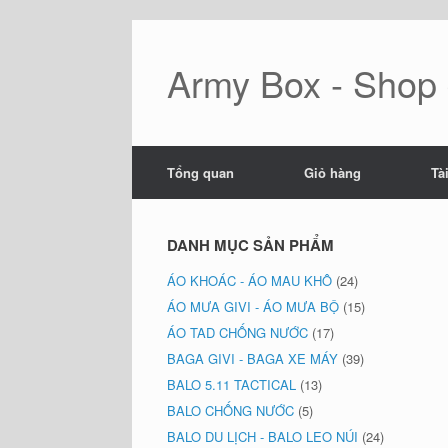
Skip
to
content
Army Box - Shop đ
Tổng quan
Giỏ hàng
Tà
DANH MỤC SẢN PHẨM
ÁO KHOÁC - ÁO MAU KHÔ
(24)
ÁO MƯA GIVI - ÁO MƯA BỘ
(15)
ÁO TAD CHỐNG NƯỚC
(17)
BAGA GIVI - BAGA XE MÁY
(39)
BALO 5.11 TACTICAL
(13)
BALO CHỐNG NƯỚC
(5)
BALO DU LỊCH - BALO LEO NÚI
(24)