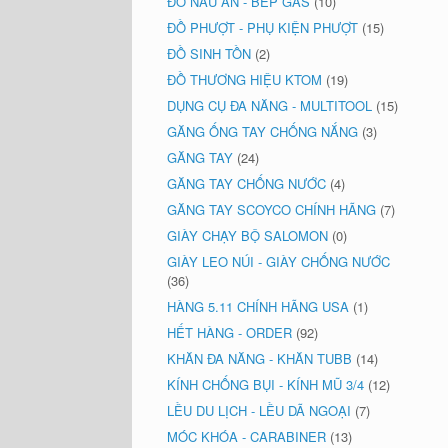
ĐỒ NẤU ĂN - BẾP GAS
(10)
ĐỒ PHƯỢT - PHỤ KIỆN PHƯỢT
(15)
ĐỒ SINH TỒN
(2)
ĐỒ THƯƠNG HIỆU KTOM
(19)
DỤNG CỤ ĐA NĂNG - MULTITOOL
(15)
GĂNG ỐNG TAY CHỐNG NẮNG
(3)
GĂNG TAY
(24)
GĂNG TAY CHỐNG NƯỚC
(4)
GĂNG TAY SCOYCO CHÍNH HÃNG
(7)
GIÀY CHẠY BỘ SALOMON
(0)
GIÀY LEO NÚI - GIÀY CHỐNG NƯỚC
(36)
HÀNG 5.11 CHÍNH HÃNG USA
(1)
HẾT HÀNG - ORDER
(92)
KHĂN ĐA NĂNG - KHĂN TUBB
(14)
KÍNH CHỐNG BỤI - KÍNH MŨ 3/4
(12)
LỀU DU LỊCH - LỀU DÃ NGOẠI
(7)
MÓC KHÓA - CARABINER
(13)