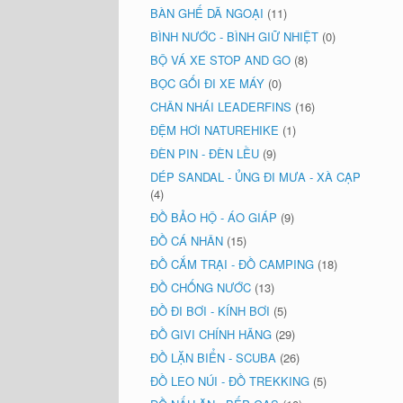
BÀN GHẾ DÃ NGOẠI
(11)
BÌNH NƯỚC - BÌNH GIỮ NHIỆT
(0)
BỘ VÁ XE STOP AND GO
(8)
BỌC GỐI ĐI XE MÁY
(0)
CHÂN NHÁI LEADERFINS
(16)
ĐỆM HƠI NATUREHIKE
(1)
ĐÈN PIN - ĐÈN LỀU
(9)
DÉP SANDAL - ỦNG ĐI MƯA - XÀ CẠP
(4)
ĐỒ BẢO HỘ - ÁO GIÁP
(9)
ĐỒ CÁ NHÂN
(15)
ĐỒ CẮM TRẠI - ĐỒ CAMPING
(18)
ĐỒ CHỐNG NƯỚC
(13)
ĐỒ ĐI BƠI - KÍNH BƠI
(5)
ĐỒ GIVI CHÍNH HÃNG
(29)
ĐỒ LẶN BIỂN - SCUBA
(26)
ĐỒ LEO NÚI - ĐỒ TREKKING
(5)