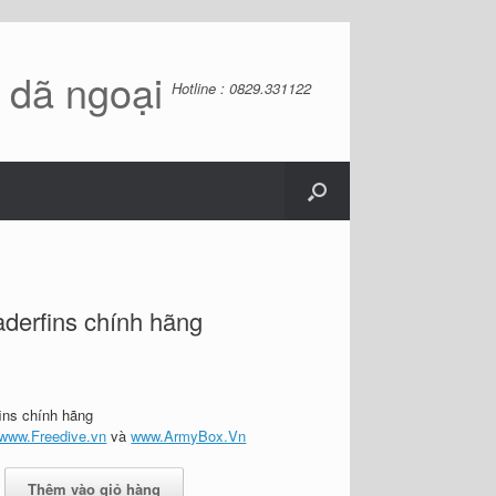
ồ dã ngoại
Hotline : 0829.331122
aderfins chính hãng
fins chính hãng
www.Freedive.vn
và
www.ArmyBox.Vn
Thêm vào giỏ hàng