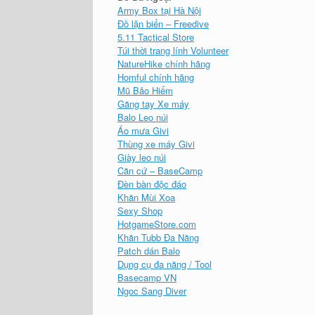
Army Box tại Hà Nội
Đồ lặn biển – Freedive
5.11 Tactical Store
Túi thời trang lính Volunteer
NatureHike chính hãng
Homful chính hãng
Mũ Bảo Hiểm
Găng tay Xe máy
Balo Leo núi
Áo mưa Givi
Thùng xe máy Givi
Giày leo núi
Căn cứ – BaseCamp
Đèn bàn độc đáo
Khăn Mùi Xoa
Sexy Shop
HotgameStore.com
Khăn Tubb Đa Năng
Patch dán Balo
Dụng cụ đa năng / Tool
Basecamp VN
Ngoc Sang Diver