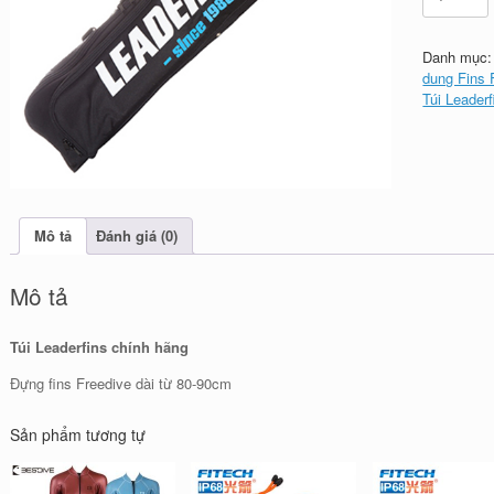
Leaderfins
chính
hãng
Danh mục
số
dung Fins 
lượng
Túi Leader
Mô tả
Đánh giá (0)
Mô tả
Túi Leaderfins chính hãng
Đựng fins Freedive dài từ 80-90cm
Sản phẩm tương tự