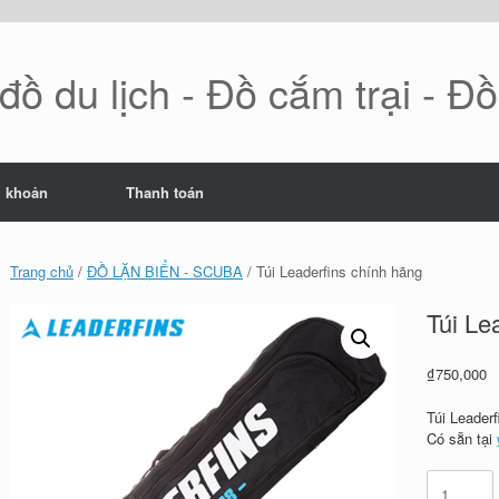
ồ du lịch - Đồ cắm trại - Đ
i khoản
Thanh toán
Trang chủ
/
ĐỒ LẶN BIỂN - SCUBA
/ Túi Leaderfins chính hãng
Túi Le
₫
750,000
Túi Leader
Có sẵn tại
Túi