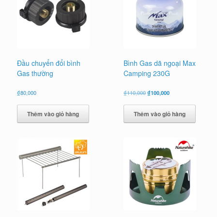
Đầu chuyển đổi bình
Bình Gas dã ngoại Max
Gas thường
Camping 230G
Giá
Giá
₫
80,000
₫
110,000
₫
100,000
gốc
hiện
là:
tại
Thêm vào giỏ hàng
Thêm vào giỏ hàng
₫110,000.
là:
₫100,000.