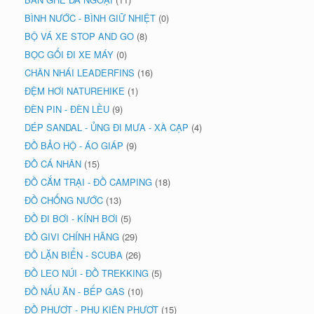
BÌNH NƯỚC - BÌNH GIỮ NHIỆT
(0)
BỘ VÁ XE STOP AND GO
(8)
BỌC GỐI ĐI XE MÁY
(0)
CHÂN NHÁI LEADERFINS
(16)
ĐỆM HƠI NATUREHIKE
(1)
ĐÈN PIN - ĐÈN LỀU
(9)
DÉP SANDAL - ỦNG ĐI MƯA - XÀ CẠP
(4)
ĐỒ BẢO HỘ - ÁO GIÁP
(9)
ĐỒ CÁ NHÂN
(15)
ĐỒ CẮM TRẠI - ĐỒ CAMPING
(18)
ĐỒ CHỐNG NƯỚC
(13)
ĐỒ ĐI BƠI - KÍNH BƠI
(5)
ĐỒ GIVI CHÍNH HÃNG
(29)
ĐỒ LẶN BIỂN - SCUBA
(26)
ĐỒ LEO NÚI - ĐỒ TREKKING
(5)
ĐỒ NẤU ĂN - BẾP GAS
(10)
ĐỒ PHƯỢT - PHỤ KIỆN PHƯỢT
(15)