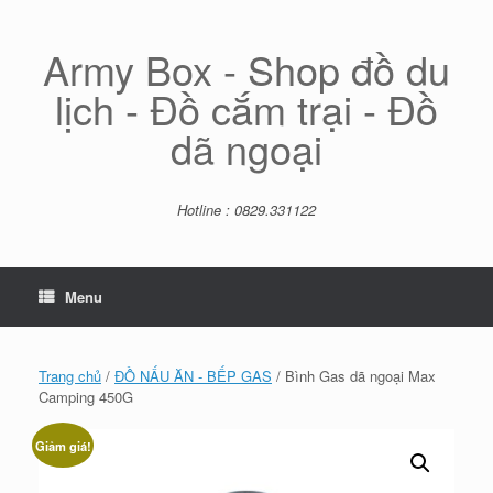
Skip
to
content
Army Box - Shop đồ du
lịch - Đồ cắm trại - Đồ
dã ngoại
Hotline : 0829.331122
Menu
Trang chủ
/
ĐỒ NẤU ĂN - BẾP GAS
/ Bình Gas dã ngoại Max
Camping 450G
Giảm giá!