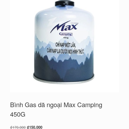
Bình Gas dã ngoại Max Camping
450G
Giá
Giá
₫
170,000
₫
150,000