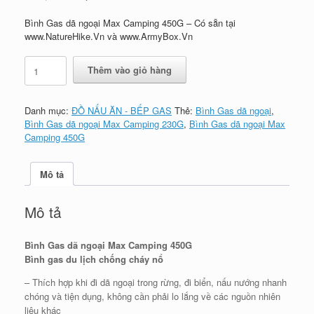
gốc
hiện
là:
tại
Bình Gas dã ngoại Max Camping 450G – Có sẵn tại
₫170,000.
là:
www.NatureHike.Vn và www.ArmyBox.Vn
₫150,000.
Bình
Thêm vào giỏ hàng
Gas
dã
ngoại
Danh mục:
ĐỒ NẤU ĂN - BẾP GAS
Thẻ:
Bình Gas dã ngoại
,
Max
Bình Gas dã ngoại Max Camping 230G
,
Bình Gas dã ngoại Max
Camping
Camping 450G
450G
số
lượng
Mô tả
Mô tả
Bình Gas dã ngoại Max Camping 450G
Bình gas du lịch chống cháy nổ
– Thích hợp khi đi dã ngoại trong rừng, đi biển, nấu nướng nhanh
chóng và tiện dụng, không cần phải lo lắng về các nguồn nhiên
liệu khác