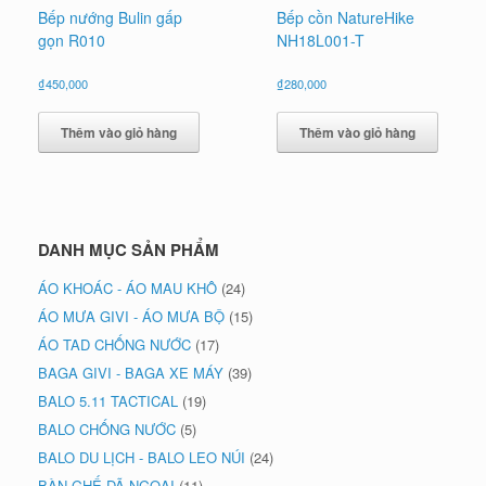
Bếp nướng Bulin gấp
Bếp cồn NatureHike
gọn R010
NH18L001-T
₫
450,000
₫
280,000
Thêm vào giỏ hàng
Thêm vào giỏ hàng
DANH MỤC SẢN PHẨM
ÁO KHOÁC - ÁO MAU KHÔ
(24)
ÁO MƯA GIVI - ÁO MƯA BỘ
(15)
ÁO TAD CHỐNG NƯỚC
(17)
BAGA GIVI - BAGA XE MÁY
(39)
BALO 5.11 TACTICAL
(19)
BALO CHỐNG NƯỚC
(5)
BALO DU LỊCH - BALO LEO NÚI
(24)
BÀN GHẾ DÃ NGOẠI
(11)