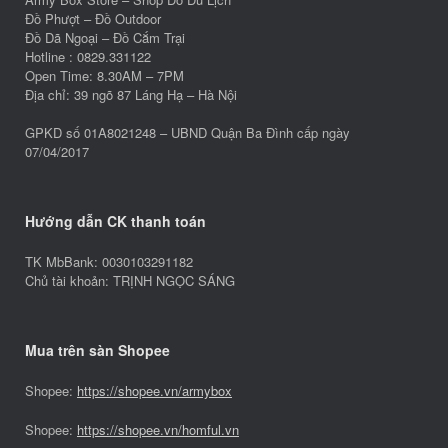
Đồ Phượt – Đồ Outdoor
Đồ Dã Ngoại – Đồ Cắm Trại
Hotline : 0829.331122
Open Time: 8.30AM – 7PM
Địa chỉ: 39 ngõ 87 Láng Hạ – Hà Nội
GPKD số 01A8021248 – UBND Quận Ba Đình cấp ngày
07/04/2017
Hướng dẫn CK thanh toán
TK MbBank: 0030103291182
Chủ tài khoản: TRỊNH NGỌC SÁNG
Mua trên sàn Shopee
Shopee:
https://shopee.vn/armybox
Shopee:
https://shopee.vn/homful.vn