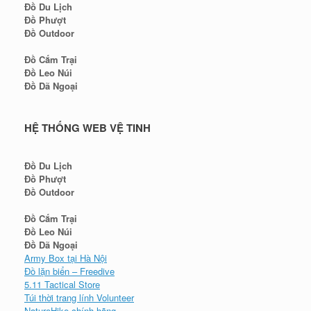
Đồ Du Lịch
Đồ Phượt
Đồ Outdoor
Đồ Cắm Trại
Đồ Leo Núi
Đồ Dã Ngoại
HỆ THỐNG WEB VỆ TINH
Đồ Du Lịch
Đồ Phượt
Đồ Outdoor
Đồ Cắm Trại
Đồ Leo Núi
Đồ Dã Ngoại
Army Box tại Hà Nội
Đồ lặn biển – Freedive
5.11 Tactical Store
Túi thời trang lính Volunteer
NatureHike chính hãng