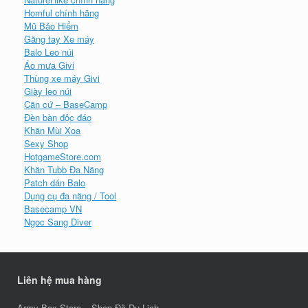
Homful chính hãng
Mũ Bảo Hiểm
Găng tay Xe máy
Balo Leo núi
Áo mưa Givi
Thùng xe máy Givi
Giày leo núi
Căn cứ – BaseCamp
Đèn bàn độc đáo
Khăn Mùi Xoa
Sexy Shop
HotgameStore.com
Khăn Tubb Đa Năng
Patch dán Balo
Dụng cụ đa năng / Tool
Basecamp VN
Ngoc Sang Diver
Liên hệ mua hàng
Army Box Store – Shop Đồ Du Lịch