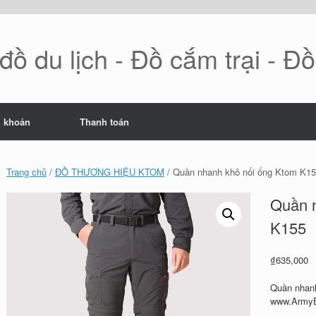
ồ du lịch - Đồ cắm trại - Đ
i khoản
Thanh toán
Trang chủ
/
ĐỒ THƯƠNG HIỆU KTOM
/ Quần nhanh khô nối ống Ktom K1
Quần 
K155
₫
635,000
Quần nhanh
www.Army