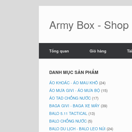
Skip
to
content
Army Box - Shop đ
Tổng quan
Giỏ hàng
Tà
DANH MỤC SẢN PHẨM
ÁO KHOÁC - ÁO MAU KHÔ
(24)
ÁO MƯA GIVI - ÁO MƯA BỘ
(15)
ÁO TAD CHỐNG NƯỚC
(17)
BAGA GIVI - BAGA XE MÁY
(39)
BALO 5.11 TACTICAL
(13)
BALO CHỐNG NƯỚC
(5)
BALO DU LỊCH - BALO LEO NÚI
(24)