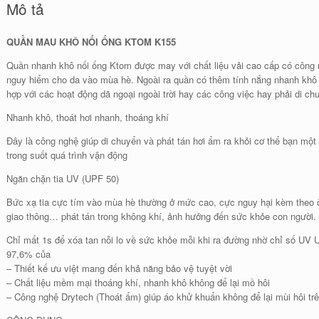
Mô tả
QUẦN MAU KHÔ NỐI ỐNG KTOM K155
Quần nhanh khô nối ống Ktom được may với chất liệu vải cao cấp có công 
nguy hiểm cho da vào mùa hè. Ngoài ra quần có thêm tính nắng nhanh khô k
hợp với các hoạt động dã ngoại ngoài trời hay các công việc hay phải di chu
Nhanh khô, thoát hơi nhanh, thoáng khí
Đây là công nghệ giúp di chuyển và phát tán hơi ẩm ra khỏi cơ thể bạn một
trong suốt quá trình vận động
Ngăn chặn tia UV (UPF 50)
Bức xạ tia cực tím vào mùa hè thường ở mức cao, cực nguy hại kèm theo ô 
giao thông… phát tán trong không khí, ảnh hưởng đến sức khỏe con người.
Chỉ mất 1s để xóa tan nỗi lo về sức khỏe mỗi khi ra đường nhờ chỉ số UV 
97,6% của
– Thiết kế ưu việt mang đến khả năng bảo vệ tuyệt vời
– Chất liệu mềm mại thoáng khí, nhanh khô không để lại mồ hôi
– Công nghệ Drytech (Thoát ẩm) giúp áo khử khuẩn không để lại mùi hôi trê