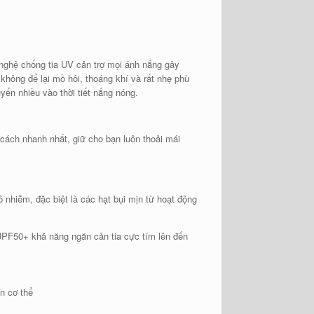
nghệ chống tia UV cản trợ mọi ánh nắng gây
hông để lại mồ hôi, thoáng khí và rất nhẹ phù
yển nhiều vào thời tiết nắng nóng.
 cách nhanh nhất, giữ cho bạn luôn thoải mái
nhiễm, đặc biệt là các hạt bụi mịn từ hoạt động
UPF50+ khả năng ngăn cản tia cực tím lên đến
n cơ thể