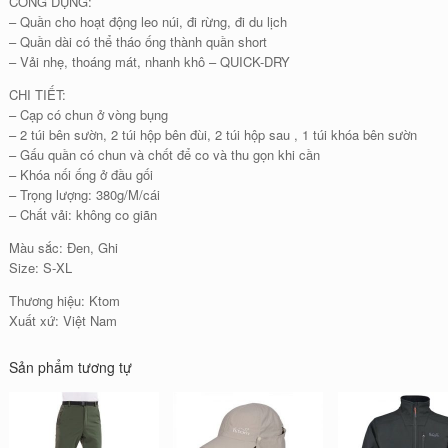
CÔNG DỤNG:
– Quần cho hoạt động leo núi, đi rừng, đi du lịch
– Quần dài có thể tháo ống thành quần short
– Vải nhẹ, thoáng mát, nhanh khô – QUICK-DRY
CHI TIẾT:
– Cạp có chun ở vòng bụng
– 2 túi bên sườn, 2 túi hộp bên đùi, 2 túi hộp sau , 1 túi khóa bên sườn
– Gấu quần có chun và chốt để co và thu gọn khi cần
– Khóa nối ống ở đầu gối
– Trọng lượng: 380g/M/cái
– Chất vải: không co giãn
Màu sắc: Đen, Ghi
Size: S-XL
Thương hiệu: Ktom
Xuất xứ: Việt Nam
Sản phẩm tương tự