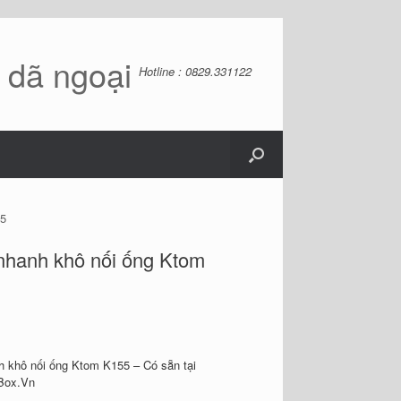
ồ dã ngoại
Hotline : 0829.331122
55
nhanh khô nối ống Ktom
 khô nối ống Ktom K155 – Có sẵn tại
Box.Vn