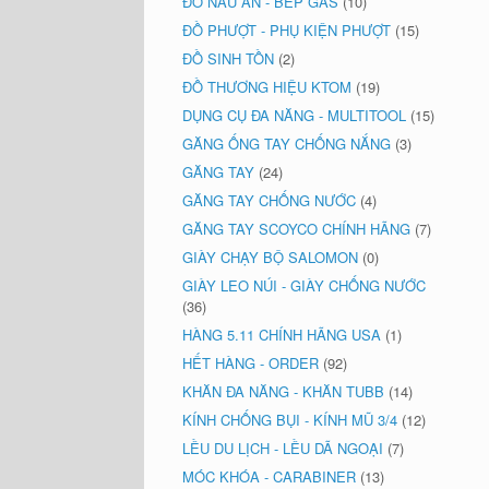
ĐỒ NẤU ĂN - BẾP GAS
(10)
ĐỒ PHƯỢT - PHỤ KIỆN PHƯỢT
(15)
ĐỒ SINH TỒN
(2)
ĐỒ THƯƠNG HIỆU KTOM
(19)
DỤNG CỤ ĐA NĂNG - MULTITOOL
(15)
GĂNG ỐNG TAY CHỐNG NẮNG
(3)
GĂNG TAY
(24)
GĂNG TAY CHỐNG NƯỚC
(4)
GĂNG TAY SCOYCO CHÍNH HÃNG
(7)
GIÀY CHẠY BỘ SALOMON
(0)
GIÀY LEO NÚI - GIÀY CHỐNG NƯỚC
(36)
HÀNG 5.11 CHÍNH HÃNG USA
(1)
HẾT HÀNG - ORDER
(92)
KHĂN ĐA NĂNG - KHĂN TUBB
(14)
KÍNH CHỐNG BỤI - KÍNH MŨ 3/4
(12)
LỀU DU LỊCH - LỀU DÃ NGOẠI
(7)
MÓC KHÓA - CARABINER
(13)