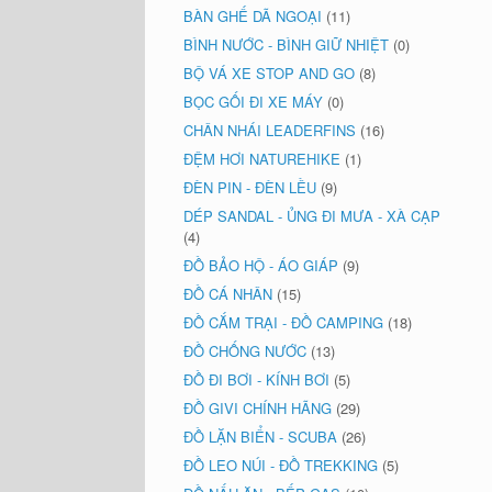
BÀN GHẾ DÃ NGOẠI
(11)
BÌNH NƯỚC - BÌNH GIỮ NHIỆT
(0)
BỘ VÁ XE STOP AND GO
(8)
BỌC GỐI ĐI XE MÁY
(0)
CHÂN NHÁI LEADERFINS
(16)
ĐỆM HƠI NATUREHIKE
(1)
ĐÈN PIN - ĐÈN LỀU
(9)
DÉP SANDAL - ỦNG ĐI MƯA - XÀ CẠP
(4)
ĐỒ BẢO HỘ - ÁO GIÁP
(9)
ĐỒ CÁ NHÂN
(15)
ĐỒ CẮM TRẠI - ĐỒ CAMPING
(18)
ĐỒ CHỐNG NƯỚC
(13)
ĐỒ ĐI BƠI - KÍNH BƠI
(5)
ĐỒ GIVI CHÍNH HÃNG
(29)
ĐỒ LẶN BIỂN - SCUBA
(26)
ĐỒ LEO NÚI - ĐỒ TREKKING
(5)