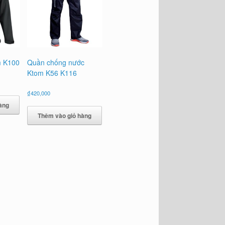
m K100
Quần chống nước
Ktom K56 K116
₫
420,000
àng
Thêm vào giỏ hàng