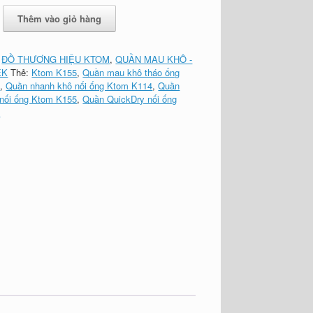
Thêm vào giỏ hàng
:
ĐỒ THƯƠNG HIỆU KTOM
,
QUẦN MAU KHÔ -
EK
Thẻ:
Ktom K155
,
Quần mau khô tháo ống
4
,
Quần nhanh khô nối ống Ktom K114
,
Quần
 nối ống Ktom K155
,
Quần QuickDry nối ống
4