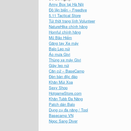
Army Box tại Hà Nội
Đồ lặn biển – Freedive
5.11 Tactical Store
Túi thời trang lính Volunteer
NatureHike chính hãng
Homful chính hãng
Mũ Bảo Hiểm
Găng tay Xe máy
Balo Leo núi
Áo mưa Givi
Thùng xe máy Givi
Giày leo núi
Căn cứ – BaseCamp
Đèn bàn độc đáo
Khăn Mùi Xoa
Sexy Shop
HotgameStore.com
Khăn Tubb Đa Năng
Patch dán Balo
Dụng cụ đa năng / Tool
Basecamp VN
Ngoc Sang Diver