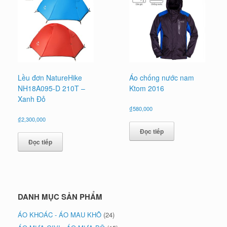
Lều đơn NatureHike
Áo chống nước nam
NH18A095-D 210T –
Ktom 2016
Xanh Đỏ
₫
580,000
₫
2,300,000
Đọc tiếp
Đọc tiếp
DANH MỤC SẢN PHẨM
ÁO KHOÁC - ÁO MAU KHÔ
(24)