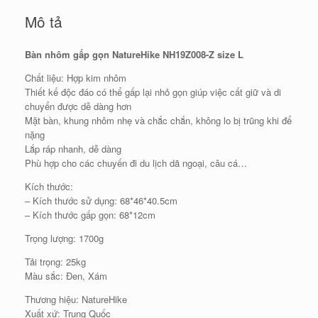
Mô tả
Bàn nhôm gấp gọn NatureHike NH19Z008-Z size L
Chất liệu: Hợp kim nhôm
Thiết kế độc đáo có thể gấp lại nhỏ gọn giúp việc cất giữ và di
chuyển được dễ dàng hơn
Mặt bàn, khung nhôm nhẹ và chắc chắn, không lo bị trũng khi để
nặng
Lắp ráp nhanh, dễ dàng
Phù hợp cho các chuyến đi du lịch dã ngoại, câu cá…
Kích thước:
– Kích thước sử dụng: 68*46*40.5cm
– Kích thước gấp gọn: 68*12cm
Trọng lượng: 1700g
Tải trọng: 25kg
Màu sắc: Đen, Xám
Thương hiệu: NatureHike
Xuất xứ: Trung Quốc