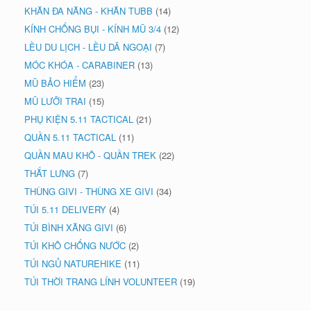
KHĂN ĐA NĂNG - KHĂN TUBB
(14)
KÍNH CHỐNG BỤI - KÍNH MŨ 3/4
(12)
LỀU DU LỊCH - LỀU DÃ NGOẠI
(7)
MÓC KHÓA - CARABINER
(13)
MŨ BẢO HIỂM
(23)
MŨ LƯỠI TRAI
(15)
PHỤ KIỆN 5.11 TACTICAL
(21)
QUẦN 5.11 TACTICAL
(11)
QUẦN MAU KHÔ - QUẦN TREK
(22)
THẮT LƯNG
(7)
THÙNG GIVI - THÙNG XE GIVI
(34)
TÚI 5.11 DELIVERY
(4)
TÚI BÌNH XĂNG GIVI
(6)
TÚI KHÔ CHỐNG NƯỚC
(2)
TÚI NGỦ NATUREHIKE
(11)
TÚI THỜI TRANG LÍNH VOLUNTEER
(19)