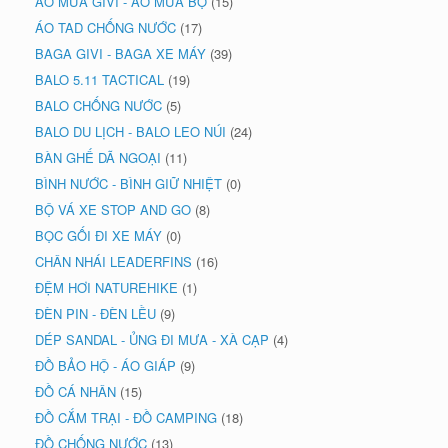
ÁO MƯA GIVI - ÁO MƯA BỘ
(15)
ÁO TAD CHỐNG NƯỚC
(17)
BAGA GIVI - BAGA XE MÁY
(39)
BALO 5.11 TACTICAL
(19)
BALO CHỐNG NƯỚC
(5)
BALO DU LỊCH - BALO LEO NÚI
(24)
BÀN GHẾ DÃ NGOẠI
(11)
BÌNH NƯỚC - BÌNH GIỮ NHIỆT
(0)
BỘ VÁ XE STOP AND GO
(8)
BỌC GỐI ĐI XE MÁY
(0)
CHÂN NHÁI LEADERFINS
(16)
ĐỆM HƠI NATUREHIKE
(1)
ĐÈN PIN - ĐÈN LỀU
(9)
DÉP SANDAL - ỦNG ĐI MƯA - XÀ CẠP
(4)
ĐỒ BẢO HỘ - ÁO GIÁP
(9)
ĐỒ CÁ NHÂN
(15)
ĐỒ CẮM TRẠI - ĐỒ CAMPING
(18)
ĐỒ CHỐNG NƯỚC
(13)