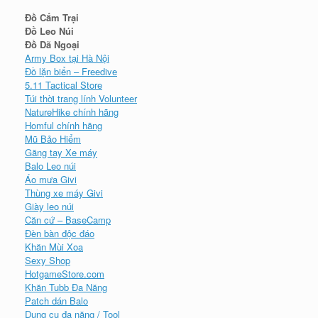
Đồ Cắm Trại
Đồ Leo Núi
Đồ Dã Ngoại
Army Box tại Hà Nội
Đồ lặn biển – Freedive
5.11 Tactical Store
Túi thời trang lính Volunteer
NatureHike chính hãng
Homful chính hãng
Mũ Bảo Hiểm
Găng tay Xe máy
Balo Leo núi
Áo mưa Givi
Thùng xe máy Givi
Giày leo núi
Căn cứ – BaseCamp
Đèn bàn độc đáo
Khăn Mùi Xoa
Sexy Shop
HotgameStore.com
Khăn Tubb Đa Năng
Patch dán Balo
Dụng cụ đa năng / Tool