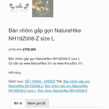
Bàn nhôm gấp gọn NatureHike
NH19Z008-Z size L
Giá
Giá
₫
750,000
₫
700,000
gốc
hiện
là:
tại
Bàn nhôm gấp gọn NatureHike NH19Z008-Z size L
₫750,000.
là:
Có sẵn tại www.NatureHike.Vn và www.ArmyBox.Vn
₫700,000.
Hết hàng
Danh mục:
HẾT HÀNG - ORDER
Thẻ:
Bàn nhôm gấp gọn
NatureHike NH19Z008-Z
,
Bàn nhôm gấp gọn NatureHike
NH19Z008-Z size L
,
Ban nhom NatureHike NH19Z008-Z
Mô tả
Đánh giá (0)