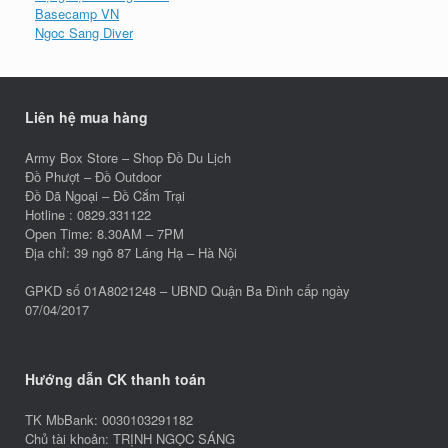
Basecamp VN
Ngoc Sang Diver
Liên hệ mua hàng
Army Box Store – Shop Đồ Du Lịch
Đồ Phượt – Đồ Outdoor
Đồ Dã Ngoại – Đồ Cắm Trại
Hotline : 0829.331122
Open Time: 8.30AM – 7PM
Địa chỉ: 39 ngõ 87 Láng Hạ – Hà Nội
GPKD số 01A8021248 – UBND Quận Ba Đình cấp ngày
07/04/2017
Hướng dẫn CK thanh toán
TK MbBank: 0030103291182
Chủ tài khoản: TRỊNH NGỌC SÁNG