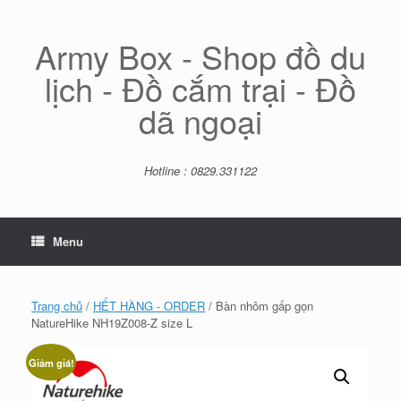
Skip
to
content
Army Box - Shop đồ du
lịch - Đồ cắm trại - Đồ
dã ngoại
Hotline : 0829.331122
Menu
Trang chủ
/
HẾT HÀNG - ORDER
/ Bàn nhôm gấp gọn
NatureHike NH19Z008-Z size L
Giảm giá!