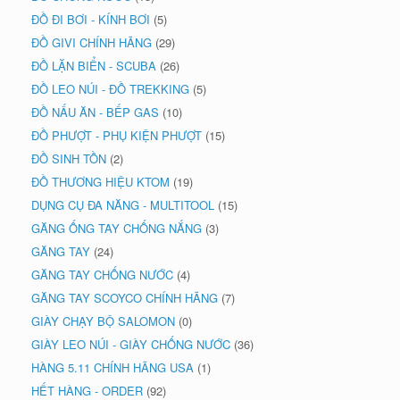
ĐỒ ĐI BƠI - KÍNH BƠI
(5)
ĐỒ GIVI CHÍNH HÃNG
(29)
ĐỒ LẶN BIỂN - SCUBA
(26)
ĐỒ LEO NÚI - ĐỒ TREKKING
(5)
ĐỒ NẤU ĂN - BẾP GAS
(10)
ĐỒ PHƯỢT - PHỤ KIỆN PHƯỢT
(15)
ĐỒ SINH TỒN
(2)
ĐỒ THƯƠNG HIỆU KTOM
(19)
DỤNG CỤ ĐA NĂNG - MULTITOOL
(15)
GĂNG ỐNG TAY CHỐNG NẮNG
(3)
GĂNG TAY
(24)
GĂNG TAY CHỐNG NƯỚC
(4)
GĂNG TAY SCOYCO CHÍNH HÃNG
(7)
GIÀY CHẠY BỘ SALOMON
(0)
GIÀY LEO NÚI - GIÀY CHỐNG NƯỚC
(36)
HÀNG 5.11 CHÍNH HÃNG USA
(1)
HẾT HÀNG - ORDER
(92)