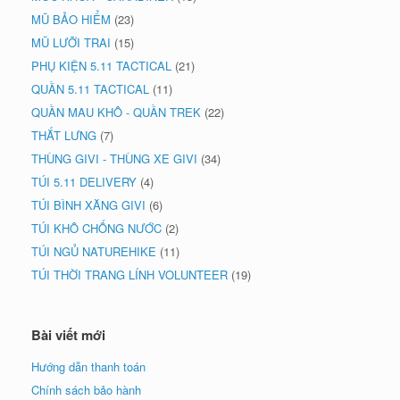
MŨ BẢO HIỂM
(23)
MŨ LƯỠI TRAI
(15)
PHỤ KIỆN 5.11 TACTICAL
(21)
QUẦN 5.11 TACTICAL
(11)
QUẦN MAU KHÔ - QUẦN TREK
(22)
THẮT LƯNG
(7)
THÙNG GIVI - THÙNG XE GIVI
(34)
TÚI 5.11 DELIVERY
(4)
TÚI BÌNH XĂNG GIVI
(6)
TÚI KHÔ CHỐNG NƯỚC
(2)
TÚI NGỦ NATUREHIKE
(11)
TÚI THỜI TRANG LÍNH VOLUNTEER
(19)
Bài viết mới
Hướng dẫn thanh toán
Chính sách bảo hành