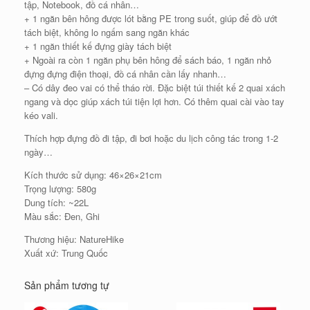
tập, Notebook, đồ cá nhân…
+ 1 ngăn bên hông được lót bằng PE trong suốt, giúp để đồ ướt
tách biệt, không lo ngấm sang ngăn khác
+ 1 ngăn thiết kế đựng giày tách biệt
+ Ngoài ra còn 1 ngăn phụ bên hông để sách báo, 1 ngăn nhỏ
đựng đựng điện thoại, đồ cá nhân cần lấy nhanh…
– Có dây đeo vai có thể tháo rời. Đặc biệt túi thiết kế 2 quai xách
ngang và dọc giúp xách túi tiện lợi hơn. Có thêm quai cài vào tay
kéo vali.
Thích hợp đựng đồ đi tập, đi bơi hoặc du lịch công tác trong 1-2
ngày…
Kích thước sử dụng: 46×26×21cm
Trọng lượng: 580g
Dung tích: ~22L
Màu sắc: Đen, Ghi
Thương hiệu: NatureHike
Xuất xứ: Trung Quốc
Sản phẩm tương tự