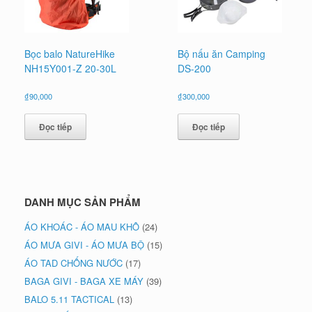
Bọc balo NatureHike
Bộ nấu ăn Camping
NH15Y001-Z 20-30L
DS-200
₫
90,000
₫
300,000
Đọc tiếp
Đọc tiếp
DANH MỤC SẢN PHẨM
ÁO KHOÁC - ÁO MAU KHÔ
(24)
ÁO MƯA GIVI - ÁO MƯA BỘ
(15)
ÁO TAD CHỐNG NƯỚC
(17)
BAGA GIVI - BAGA XE MÁY
(39)
BALO 5.11 TACTICAL
(13)