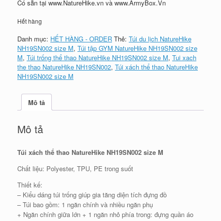
₫450,000.
là:
Có sẵn tại www.NatureHike.vn và www.ArmyBox.Vn
₫400,000.
Hết hàng
Danh mục:
HẾT HÀNG - ORDER
Thẻ:
Túi du lịch NatureHike
NH19SN002 size M
,
Túi tập GYM NatureHike NH19SN002 size
M
,
Túi trống thể thao NatureHike NH19SN002 size M
,
Tui xach
the thao NatureHike NH19SN002
,
Túi xách thể thao NatureHike
NH19SN002 size M
Mô tả
Mô tả
Túi xách thể thao NatureHike NH19SN002 size M
Chất liệu: Polyester, TPU, PE trong suốt
Thiết kế:
– Kiểu dáng túi trống giúp gia tăng diện tích đựng đồ
– Túi bao gồm: 1 ngăn chính và nhiều ngăn phụ
+ Ngăn chính giữa lớn + 1 ngăn nhỏ phía trong: đựng quần áo