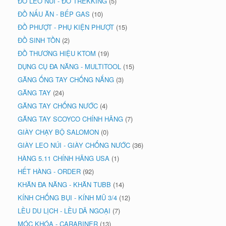
ĐỒ LEO NÚI - ĐỒ TREKKING
(5)
ĐỒ NẤU ĂN - BẾP GAS
(10)
ĐỒ PHƯỢT - PHỤ KIỆN PHƯỢT
(15)
ĐỒ SINH TỒN
(2)
ĐỒ THƯƠNG HIỆU KTOM
(19)
DỤNG CỤ ĐA NĂNG - MULTITOOL
(15)
GĂNG ỐNG TAY CHỐNG NẮNG
(3)
GĂNG TAY
(24)
GĂNG TAY CHỐNG NƯỚC
(4)
GĂNG TAY SCOYCO CHÍNH HÃNG
(7)
GIÀY CHẠY BỘ SALOMON
(0)
GIÀY LEO NÚI - GIÀY CHỐNG NƯỚC
(36)
HÀNG 5.11 CHÍNH HÃNG USA
(1)
HẾT HÀNG - ORDER
(92)
KHĂN ĐA NĂNG - KHĂN TUBB
(14)
KÍNH CHỐNG BỤI - KÍNH MŨ 3/4
(12)
LỀU DU LỊCH - LỀU DÃ NGOẠI
(7)
MÓC KHÓA - CARABINER
(13)