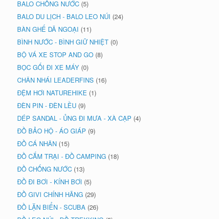
BALO CHỐNG NƯỚC
(5)
BALO DU LỊCH - BALO LEO NÚI
(24)
BÀN GHẾ DÃ NGOẠI
(11)
BÌNH NƯỚC - BÌNH GIỮ NHIỆT
(0)
BỘ VÁ XE STOP AND GO
(8)
BỌC GỐI ĐI XE MÁY
(0)
CHÂN NHÁI LEADERFINS
(16)
ĐỆM HƠI NATUREHIKE
(1)
ĐÈN PIN - ĐÈN LỀU
(9)
DÉP SANDAL - ỦNG ĐI MƯA - XÀ CẠP
(4)
ĐỒ BẢO HỘ - ÁO GIÁP
(9)
ĐỒ CÁ NHÂN
(15)
ĐỒ CẮM TRẠI - ĐỒ CAMPING
(18)
ĐỒ CHỐNG NƯỚC
(13)
ĐỒ ĐI BƠI - KÍNH BƠI
(5)
ĐỒ GIVI CHÍNH HÃNG
(29)
ĐỒ LẶN BIỂN - SCUBA
(26)