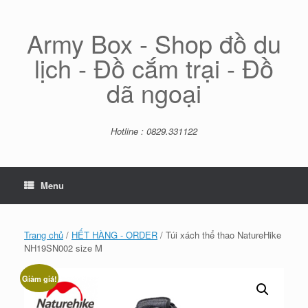
Skip
to
content
Army Box - Shop đồ du
lịch - Đồ cắm trại - Đồ
dã ngoại
Hotline : 0829.331122
Menu
Trang chủ
/
HẾT HÀNG - ORDER
/ Túi xách thể thao NatureHike
NH19SN002 size M
Giảm giá!