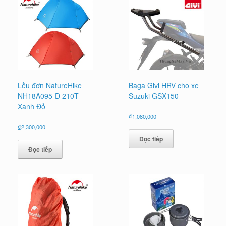
Lều đơn NatureHike
Baga Givi HRV cho xe
NH18A095-D 210T –
Suzuki GSX150
Xanh Đỏ
₫
1,080,000
₫
2,300,000
Đọc tiếp
Đọc tiếp