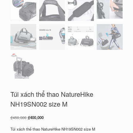
Túi xách thể thao NatureHike
NH19SN002 size M
Giá
Giá
₫
450,000
₫
400,000
gốc
hiện
là:
tại
Túi xách thể thao NatureHike NH19SN002 size M