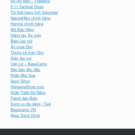
Đồ lặn biển – Freedive
5.11 Tactical Store
Túi thời trang lính Volunteer
NatureHike chính hãng
Homful chính hãng
Mũ Bảo Hiểm
Găng tay Xe máy
Balo Leo núi
Áo mưa Givi
Thùng xe máy Givi
Giày leo núi
Căn cứ – BaseCamp
Đèn bàn độc đáo
Khăn Mùi Xoa
Sexy Shop
HotgameStore.com
Khăn Tubb Đa Năng
Patch dán Balo
Dụng cụ đa năng / Tool
Basecamp VN
Ngoc Sang Diver