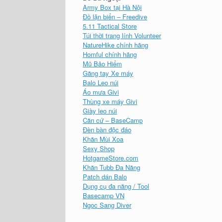
Army Box tại Hà Nội
Đồ lặn biển – Freedive
5.11 Tactical Store
Túi thời trang lính Volunteer
NatureHike chính hãng
Homful chính hãng
Mũ Bảo Hiểm
Găng tay Xe máy
Balo Leo núi
Áo mưa Givi
Thùng xe máy Givi
Giày leo núi
Căn cứ – BaseCamp
Đèn bàn độc đáo
Khăn Mùi Xoa
Sexy Shop
HotgameStore.com
Khăn Tubb Đa Năng
Patch dán Balo
Dụng cụ đa năng / Tool
Basecamp VN
Ngoc Sang Diver