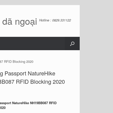
ồ dã ngoại
Hotline : 0829.331122
87 RFID Blocking 2020
g Passport NatureHike
B087 RFID Blocking 2020
assport NatureHike NH19BB087 RFID
2020