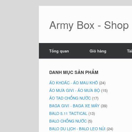
Skip
to
content
Army Box - Shop đ
Tổng quan
Giỏ hàng
Tà
DANH MỤC SẢN PHẨM
ÁO KHOÁC - ÁO MAU KHÔ
(24)
ÁO MƯA GIVI - ÁO MƯA BỘ
(15)
ÁO TAD CHỐNG NƯỚC
(17)
BAGA GIVI - BAGA XE MÁY
(39)
BALO 5.11 TACTICAL
(13)
BALO CHỐNG NƯỚC
(5)
BALO DU LỊCH - BALO LEO NÚI
(24)