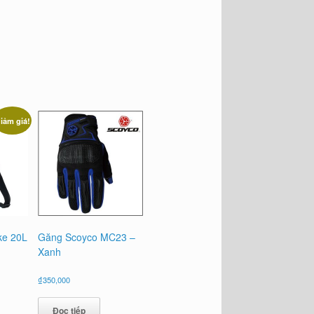
iảm giá!
ke 20L
Găng Scoyco MC23 –
Xanh
á
₫
350,000
n
Đọc tiếp