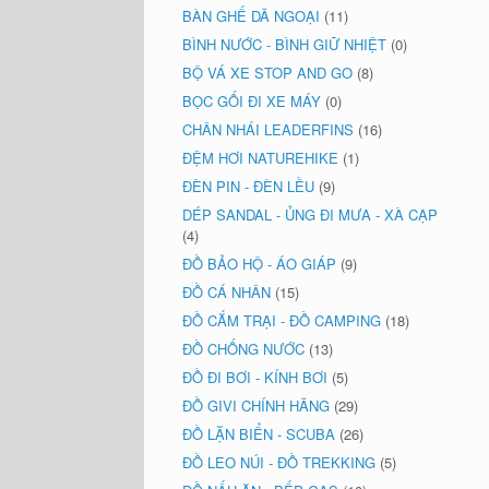
BÀN GHẾ DÃ NGOẠI
(11)
BÌNH NƯỚC - BÌNH GIỮ NHIỆT
(0)
BỘ VÁ XE STOP AND GO
(8)
BỌC GỐI ĐI XE MÁY
(0)
CHÂN NHÁI LEADERFINS
(16)
ĐỆM HƠI NATUREHIKE
(1)
ĐÈN PIN - ĐÈN LỀU
(9)
DÉP SANDAL - ỦNG ĐI MƯA - XÀ CẠP
(4)
ĐỒ BẢO HỘ - ÁO GIÁP
(9)
ĐỒ CÁ NHÂN
(15)
ĐỒ CẮM TRẠI - ĐỒ CAMPING
(18)
ĐỒ CHỐNG NƯỚC
(13)
ĐỒ ĐI BƠI - KÍNH BƠI
(5)
ĐỒ GIVI CHÍNH HÃNG
(29)
ĐỒ LẶN BIỂN - SCUBA
(26)
ĐỒ LEO NÚI - ĐỒ TREKKING
(5)