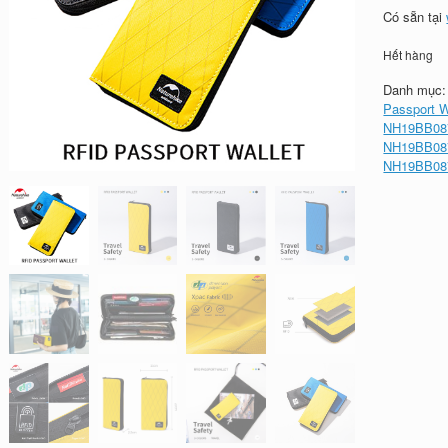
Có sẵn tại
Hết hàng
Danh mục
Passport W
NH19BB08
NH19BB087
NH19BB087