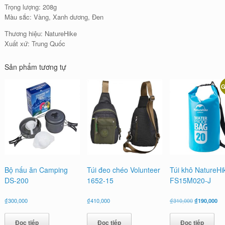
Trọng lượng: 208g
Màu sắc: Vàng, Xanh dương, Đen
Thương hiệu: NatureHike
Xuất xứ: Trung Quốc
Sản phẩm tương tự
G
Bộ nấu ăn Camping
Túi đeo chéo Volunteer
Túi khô NatureHi
DS-200
1652-15
FS15M020-J
Giá
Gi
₫
300,000
₫
410,000
₫
310,000
₫
190,000
gốc
hiệ
là:
tại
Đọc tiếp
Đọc tiếp
Đọc tiếp
₫310,000.
là: