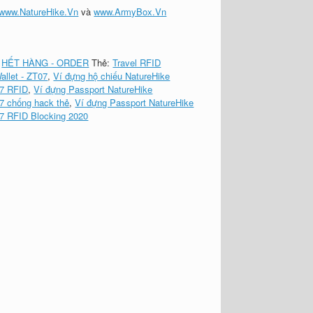
www.NatureHike.Vn
và
www.ArmyBox.Vn
:
HẾT HÀNG - ORDER
Thẻ:
Travel RFID
allet - ZT07
,
Ví đựng hộ chiếu NatureHike
7 RFID
,
Ví đựng Passport NatureHike
 chống hack thẻ
,
Ví đựng Passport NatureHike
 RFID Blocking 2020