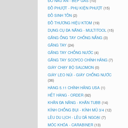
ĐỒ NẤU ĂN - BẾP GAS
(10)
ĐỒ PHƯỢT - PHỤ KIỆN PHƯỢT
(15)
ĐỒ SINH TỒN
(2)
ĐỒ THƯƠNG HIỆU KTOM
(19)
DỤNG CỤ ĐA NĂNG - MULTITOOL
(15)
GĂNG ỐNG TAY CHỐNG NẮNG
(3)
GĂNG TAY
(24)
GĂNG TAY CHỐNG NƯỚC
(4)
GĂNG TAY SCOYCO CHÍNH HÃNG
(7)
GIÀY CHẠY BỘ SALOMON
(0)
GIÀY LEO NÚI - GIÀY CHỐNG NƯỚC
(36)
HÀNG 5.11 CHÍNH HÃNG USA
(1)
HẾT HÀNG - ORDER
(92)
KHĂN ĐA NĂNG - KHĂN TUBB
(14)
KÍNH CHỐNG BỤI - KÍNH MŨ 3/4
(12)
LỀU DU LỊCH - LỀU DÃ NGOẠI
(7)
MÓC KHÓA - CARABINER
(13)