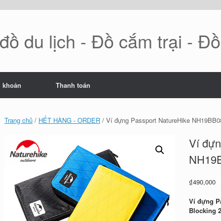
ồ du lịch - Đồ cắm trại - Đ
i khoản
Thanh toán
Trang chủ
/
HẾT HÀNG - ORDER
/ Ví đựng Passport NatureHike NH19BB0
Ví đựn
NH19B
₫
490,000
Ví đựng P
Blocking 