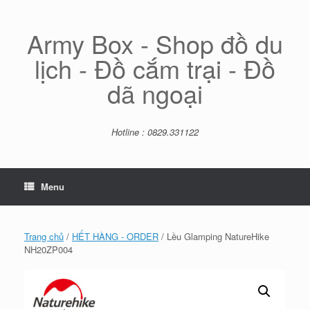
Skip
to
content
Army Box - Shop đồ du
lịch - Đồ cắm trại - Đồ
dã ngoại
Hotline : 0829.331122
Menu
Trang chủ
/
HẾT HÀNG - ORDER
/ Lều Glamping NatureHike
NH20ZP004