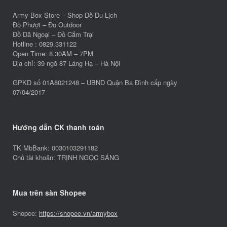
Army Box Store – Shop Đồ Du Lịch
Đồ Phượt – Đồ Outdoor
Đồ Dã Ngoại – Đồ Cắm Trại
Hotline : 0829.331122
Open Time: 8.30AM – 7PM
Địa chỉ: 39 ngõ 87 Láng Hạ – Hà Nội
GPKD số 01A8021248 – UBND Quận Ba Đình cấp ngày
07/04/2017
Hướng dẫn CK thanh toán
TK MbBank: 0030103291182
Chủ tài khoản: TRỊNH NGỌC SÁNG
Mua trên sàn Shopee
Shopee:
https://shopee.vn/armybox