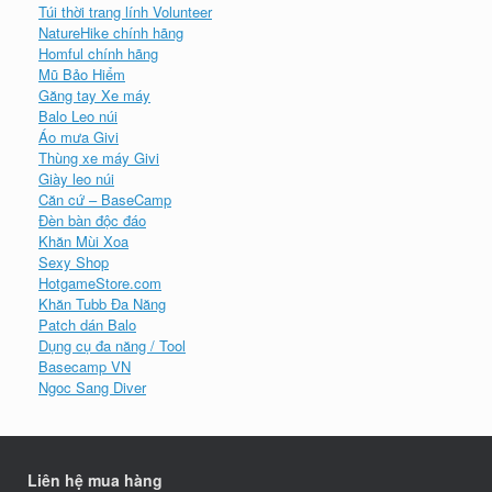
Túi thời trang lính Volunteer
NatureHike chính hãng
Homful chính hãng
Mũ Bảo Hiểm
Găng tay Xe máy
Balo Leo núi
Áo mưa Givi
Thùng xe máy Givi
Giày leo núi
Căn cứ – BaseCamp
Đèn bàn độc đáo
Khăn Mùi Xoa
Sexy Shop
HotgameStore.com
Khăn Tubb Đa Năng
Patch dán Balo
Dụng cụ đa năng / Tool
Basecamp VN
Ngoc Sang Diver
Liên hệ mua hàng