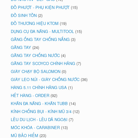
ĐỒ PHƯỢT - PHỤ KIỆN PHƯỢT
(15)
ĐỒ SINH TỒN
(2)
ĐỒ THƯƠNG HIỆU KTOM
(19)
DỤNG CỤ ĐA NĂNG - MULTITOOL
(15)
GĂNG ỐNG TAY CHỐNG NẮNG
(3)
GĂNG TAY
(24)
GĂNG TAY CHỐNG NƯỚC
(4)
GĂNG TAY SCOYCO CHÍNH HÃNG
(7)
GIÀY CHẠY BỘ SALOMON
(0)
GIÀY LEO NÚI - GIÀY CHỐNG NƯỚC
(36)
HÀNG 5.11 CHÍNH HÃNG USA
(1)
HẾT HÀNG - ORDER
(92)
KHĂN ĐA NĂNG - KHĂN TUBB
(14)
KÍNH CHỐNG BỤI - KÍNH MŨ 3/4
(12)
LỀU DU LỊCH - LỀU DÃ NGOẠI
(7)
MÓC KHÓA - CARABINER
(13)
MŨ BẢO HIỂM
(23)