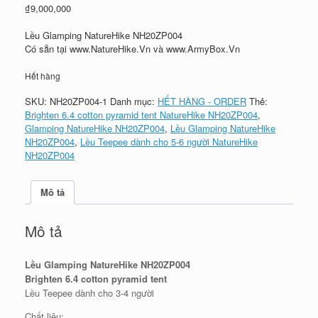
₫
9,000,000
Lều Glamping NatureHike NH20ZP004
Có sẵn tại www.NatureHike.Vn và www.ArmyBox.Vn
Hết hàng
SKU:
NH20ZP004-1
Danh mục:
HẾT HÀNG - ORDER
Thẻ:
Brighten 6.4 cotton pyramid tent NatureHike NH20ZP004
,
Glamping NatureHike NH20ZP004
,
Lều Glamping NatureHike
NH20ZP004
,
Lều Teepee dành cho 5-6 người NatureHike
NH20ZP004
Mô tả
Mô tả
Lều Glamping NatureHike NH20ZP004
Brighten 6.4 cotton pyramid tent
Lều Teepee dành cho 3-4 người
Chất liệu: