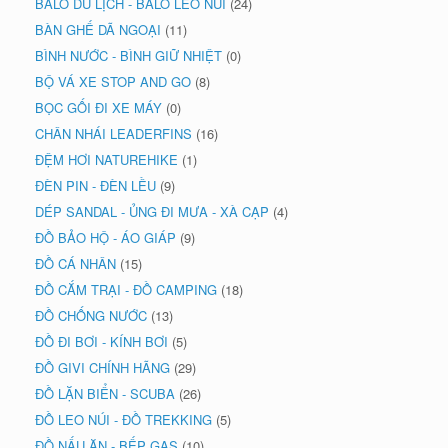
BALO DU LỊCH - BALO LEO NÚI
(24)
BÀN GHẾ DÃ NGOẠI
(11)
BÌNH NƯỚC - BÌNH GIỮ NHIỆT
(0)
BỘ VÁ XE STOP AND GO
(8)
BỌC GỐI ĐI XE MÁY
(0)
CHÂN NHÁI LEADERFINS
(16)
ĐỆM HƠI NATUREHIKE
(1)
ĐÈN PIN - ĐÈN LỀU
(9)
DÉP SANDAL - ỦNG ĐI MƯA - XÀ CẠP
(4)
ĐỒ BẢO HỘ - ÁO GIÁP
(9)
ĐỒ CÁ NHÂN
(15)
ĐỒ CẮM TRẠI - ĐỒ CAMPING
(18)
ĐỒ CHỐNG NƯỚC
(13)
ĐỒ ĐI BƠI - KÍNH BƠI
(5)
ĐỒ GIVI CHÍNH HÃNG
(29)
ĐỒ LẶN BIỂN - SCUBA
(26)
ĐỒ LEO NÚI - ĐỒ TREKKING
(5)
ĐỒ NẤU ĂN - BẾP GAS
(10)