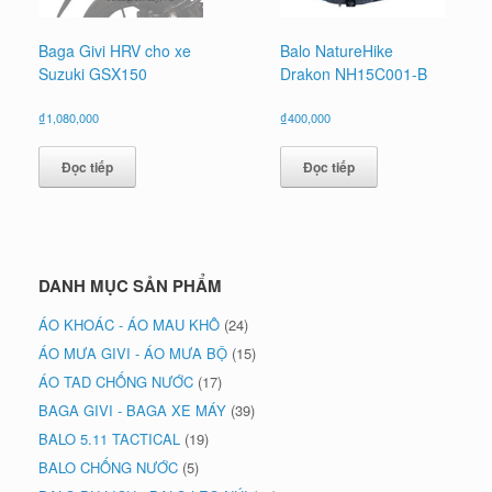
Baga Givi HRV cho xe
Balo NatureHike
Suzuki GSX150
Drakon NH15C001-B
₫
1,080,000
₫
400,000
Đọc tiếp
Đọc tiếp
DANH MỤC SẢN PHẨM
ÁO KHOÁC - ÁO MAU KHÔ
(24)
ÁO MƯA GIVI - ÁO MƯA BỘ
(15)
ÁO TAD CHỐNG NƯỚC
(17)
BAGA GIVI - BAGA XE MÁY
(39)
BALO 5.11 TACTICAL
(19)
BALO CHỐNG NƯỚC
(5)