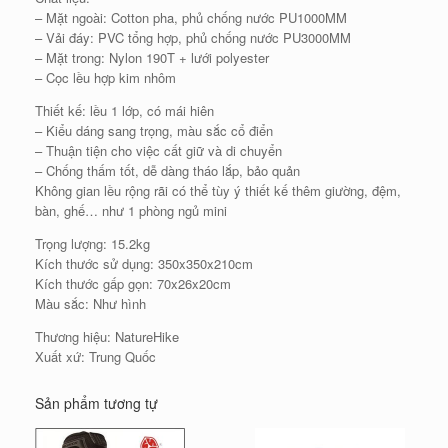
– Mặt ngoài: Cotton pha, phủ chống nước PU1000MM
– Vải đáy: PVC tổng hợp, phủ chống nước PU3000MM
– Mặt trong: Nylon 190T + lưới polyester
– Cọc lều hợp kim nhôm
Thiết kế: lều 1 lớp, có mái hiên
– Kiểu dáng sang trọng, màu sắc cổ điển
– Thuận tiện cho việc cất giữ và di chuyển
– Chống thấm tốt, dễ dàng tháo lắp, bảo quản
Không gian lều rộng rãi có thể tùy ý thiết kế thêm giường, đệm,
bàn, ghế… như 1 phòng ngủ mini
Trọng lượng: 15.2kg
Kích thước sử dụng: 350x350x210cm
Kích thước gấp gọn: 70x26x20cm
Màu sắc: Như hình
Thương hiệu: NatureHike
Xuất xứ: Trung Quốc
Sản phẩm tương tự