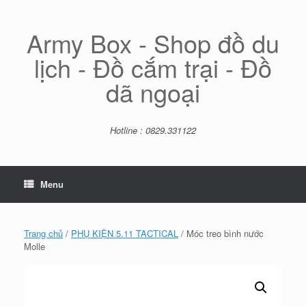
Skip
to
content
Army Box - Shop đồ du
lịch - Đồ cắm trại - Đồ
dã ngoại
Hotline : 0829.331122
Menu
Trang chủ
/
PHỤ KIỆN 5.11 TACTICAL
/ Móc treo bình nước
Molle