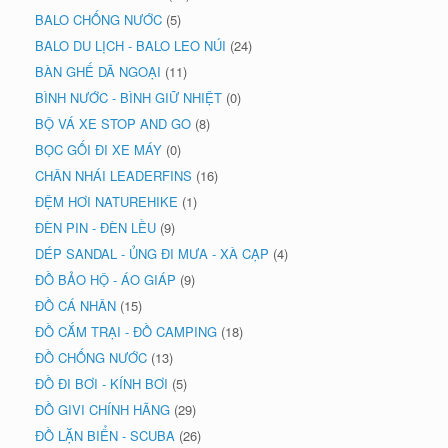
BALO CHỐNG NƯỚC
(5)
BALO DU LỊCH - BALO LEO NÚI
(24)
BÀN GHẾ DÃ NGOẠI
(11)
BÌNH NƯỚC - BÌNH GIỮ NHIỆT
(0)
BỘ VÁ XE STOP AND GO
(8)
BỌC GỐI ĐI XE MÁY
(0)
CHÂN NHÁI LEADERFINS
(16)
ĐỆM HƠI NATUREHIKE
(1)
ĐÈN PIN - ĐÈN LỀU
(9)
DÉP SANDAL - ỦNG ĐI MƯA - XÀ CẠP
(4)
ĐỒ BẢO HỘ - ÁO GIÁP
(9)
ĐỒ CÁ NHÂN
(15)
ĐỒ CẮM TRẠI - ĐỒ CAMPING
(18)
ĐỒ CHỐNG NƯỚC
(13)
ĐỒ ĐI BƠI - KÍNH BƠI
(5)
ĐỒ GIVI CHÍNH HÃNG
(29)
ĐỒ LẶN BIỂN - SCUBA
(26)