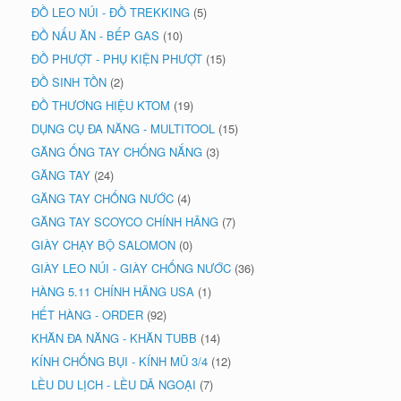
ĐỒ LEO NÚI - ĐỒ TREKKING
(5)
ĐỒ NẤU ĂN - BẾP GAS
(10)
ĐỒ PHƯỢT - PHỤ KIỆN PHƯỢT
(15)
ĐỒ SINH TỒN
(2)
ĐỒ THƯƠNG HIỆU KTOM
(19)
DỤNG CỤ ĐA NĂNG - MULTITOOL
(15)
GĂNG ỐNG TAY CHỐNG NẮNG
(3)
GĂNG TAY
(24)
GĂNG TAY CHỐNG NƯỚC
(4)
GĂNG TAY SCOYCO CHÍNH HÃNG
(7)
GIÀY CHẠY BỘ SALOMON
(0)
GIÀY LEO NÚI - GIÀY CHỐNG NƯỚC
(36)
HÀNG 5.11 CHÍNH HÃNG USA
(1)
HẾT HÀNG - ORDER
(92)
KHĂN ĐA NĂNG - KHĂN TUBB
(14)
KÍNH CHỐNG BỤI - KÍNH MŨ 3/4
(12)
LỀU DU LỊCH - LỀU DÃ NGOẠI
(7)