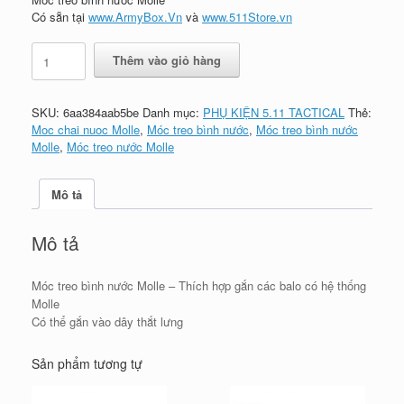
Có sẵn tại
www.ArmyBox.Vn
và
www.511Store.vn
Móc
Thêm vào giỏ hàng
treo
bình
nước
SKU:
6aa384aab5be
Danh mục:
PHỤ KIỆN 5.11 TACTICAL
Thẻ:
Molle
Moc chai nuoc Molle
,
Móc treo bình nước
,
Móc treo bình nước
số
Molle
,
Móc treo nước Molle
lượng
Mô tả
Mô tả
Móc treo bình nước Molle – Thích hợp gắn các balo có hệ thống
Molle
Có thể gắn vào dây thắt lưng
Sản phẩm tương tự