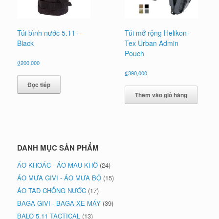
Túi bình nước 5.11 –
Túi mở rộng Helikon-
Black
Tex Urban Admin
Pouch
₫
200,000
₫
390,000
Đọc tiếp
Thêm vào giỏ hàng
DANH MỤC SẢN PHẨM
ÁO KHOÁC - ÁO MAU KHÔ
(24)
ÁO MƯA GIVI - ÁO MƯA BỘ
(15)
ÁO TAD CHỐNG NƯỚC
(17)
BAGA GIVI - BAGA XE MÁY
(39)
BALO 5.11 TACTICAL
(13)