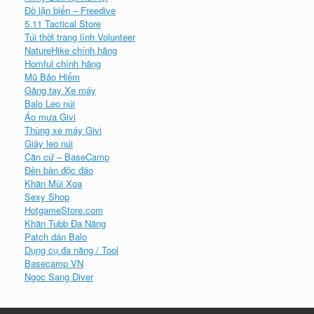
Đồ lặn biển – Freedive
5.11 Tactical Store
Túi thời trang lính Volunteer
NatureHike chính hãng
Homful chính hãng
Mũ Bảo Hiểm
Găng tay Xe máy
Balo Leo núi
Áo mưa Givi
Thùng xe máy Givi
Giày leo núi
Căn cứ – BaseCamp
Đèn bàn độc đáo
Khăn Mùi Xoa
Sexy Shop
HotgameStore.com
Khăn Tubb Đa Năng
Patch dán Balo
Dụng cụ đa năng / Tool
Basecamp VN
Ngoc Sang Diver