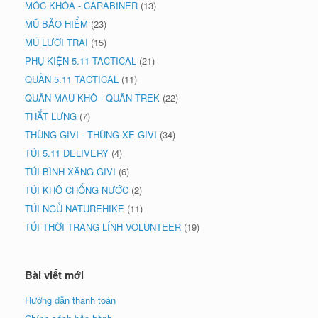
MÓC KHÓA - CARABINER
(13)
MŨ BẢO HIỂM
(23)
MŨ LƯỠI TRAI
(15)
PHỤ KIỆN 5.11 TACTICAL
(21)
QUẦN 5.11 TACTICAL
(11)
QUẦN MAU KHÔ - QUẦN TREK
(22)
THẮT LƯNG
(7)
THÙNG GIVI - THÙNG XE GIVI
(34)
TÚI 5.11 DELIVERY
(4)
TÚI BÌNH XĂNG GIVI
(6)
TÚI KHÔ CHỐNG NƯỚC
(2)
TÚI NGỦ NATUREHIKE
(11)
TÚI THỜI TRANG LÍNH VOLUNTEER
(19)
Bài viết mới
Hướng dẫn thanh toán