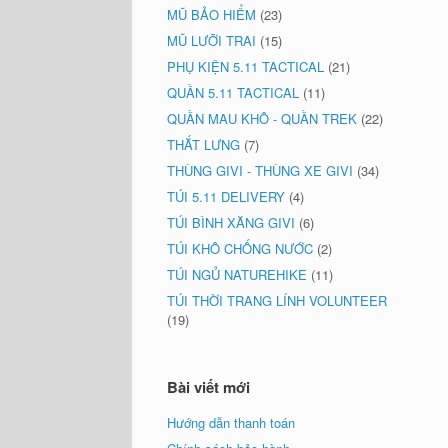
MŨ BẢO HIỂM
(23)
MŨ LƯỠI TRAI
(15)
PHỤ KIỆN 5.11 TACTICAL
(21)
QUẦN 5.11 TACTICAL
(11)
QUẦN MAU KHÔ - QUẦN TREK
(22)
THẮT LƯNG
(7)
THÙNG GIVI - THÙNG XE GIVI
(34)
TÚI 5.11 DELIVERY
(4)
TÚI BÌNH XĂNG GIVI
(6)
TÚI KHÔ CHỐNG NƯỚC
(2)
TÚI NGỦ NATUREHIKE
(11)
TÚI THỜI TRANG LÍNH VOLUNTEER
(19)
Bài viết mới
Hướng dẫn thanh toán