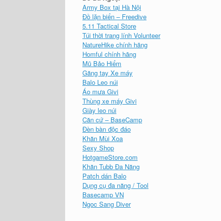
Army Box tại Hà Nội
Đồ lặn biển – Freedive
5.11 Tactical Store
Túi thời trang lính Volunteer
NatureHike chính hãng
Homful chính hãng
Mũ Bảo Hiểm
Găng tay Xe máy
Balo Leo núi
Áo mưa Givi
Thùng xe máy Givi
Giày leo núi
Căn cứ – BaseCamp
Đèn bàn độc đáo
Khăn Mùi Xoa
Sexy Shop
HotgameStore.com
Khăn Tubb Đa Năng
Patch dán Balo
Dụng cụ đa năng / Tool
Basecamp VN
Ngoc Sang Diver