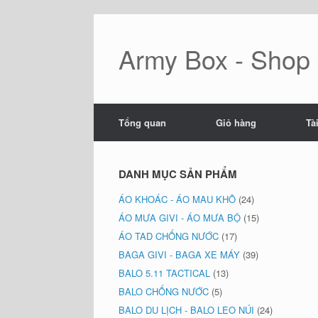
Skip
to
content
Army Box - Shop đ
Tổng quan
Giỏ hàng
Tà
DANH MỤC SẢN PHẨM
ÁO KHOÁC - ÁO MAU KHÔ
(24)
ÁO MƯA GIVI - ÁO MƯA BỘ
(15)
ÁO TAD CHỐNG NƯỚC
(17)
BAGA GIVI - BAGA XE MÁY
(39)
BALO 5.11 TACTICAL
(13)
BALO CHỐNG NƯỚC
(5)
BALO DU LỊCH - BALO LEO NÚI
(24)