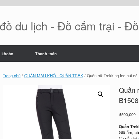
ồ du lịch - Đồ cắm trại - Đ
i khoản
Thanh toán
Trang chủ
/
QUẦN MAU KHÔ - QUẦN TREK
/ Quần nữ Trekking leo núi dã
Quần n
B1508
₫
500,000
Quần Trek
Giữ ẩm, cả
Có sẵn tại