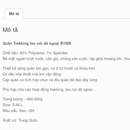
Mô tả
Mô tả
Quần Trekking leo núi dã ngoại B1508
Chất liệu: 93% Polyester, 7% Spandex
Bề mặt ngoài trượt nước, cản gió, chống sờn xước; lớp giữa thoáng khí, thoát
Thiết kế dáng quần ôm gọn, có 2 túi trước có khóa kéo
Co dãn nhẹ thoải mái khi vận động
Cạp quần có tích hơp chun và đỉa quần để đeo dây lưng
Phù hợp cho các hoạt động trekking, leo núi dã ngoại…
Trọng lượng: ~400-500g
Size: S-M-L
Màu sắc: Đen, Ghi
Xuất xứ: Trung Quốc