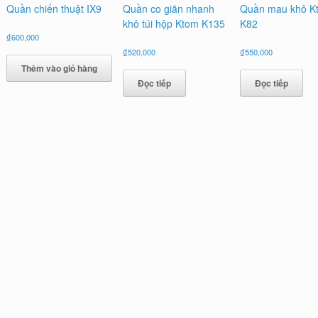
Quần chiến thuật IX9
Quần co giãn nhanh
Quần mau khô K
khô túi hộp Ktom K135
K82
₫
600,000
₫
520,000
₫
550,000
Thêm vào giỏ hàng
Đọc tiếp
Đọc tiếp