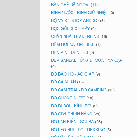
BÀN GHẾ DÃ NGOẠI
(11)
BÌNH NƯỚC - BÌNH GIỮ NHIỆT
(0)
BỘ VÁ XE STOP AND GO
(8)
BỌC GỐI ĐI XE MÁY
(0)
CHÂN NHÁI LEADERFINS
(16)
ĐỆM HƠI NATUREHIKE
(1)
ĐÈN PIN - ĐÈN LỀU
(9)
DÉP SANDAL - ỦNG ĐI MƯA - XÀ CẠP
(4)
ĐỒ BẢO HỘ - ÁO GIÁP
(9)
ĐỒ CÁ NHÂN
(15)
ĐỒ CẮM TRẠI - ĐỒ CAMPING
(18)
ĐỒ CHỐNG NƯỚC
(13)
ĐỒ ĐI BƠI - KÍNH BƠI
(5)
ĐỒ GIVI CHÍNH HÃNG
(29)
ĐỒ LẶN BIỂN - SCUBA
(26)
ĐỒ LEO NÚI - ĐỒ TREKKING
(5)