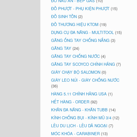
ĐỒ NẤU ĂN - BẾP GAS
(10)
ĐỒ PHƯỢT - PHỤ KIỆN PHƯỢT
(15)
ĐỒ SINH TỒN
(2)
ĐỒ THƯƠNG HIỆU KTOM
(19)
DỤNG CỤ ĐA NĂNG - MULTITOOL
(15)
GĂNG ỐNG TAY CHỐNG NẮNG
(3)
GĂNG TAY
(24)
GĂNG TAY CHỐNG NƯỚC
(4)
GĂNG TAY SCOYCO CHÍNH HÃNG
(7)
GIÀY CHẠY BỘ SALOMON
(0)
GIÀY LEO NÚI - GIÀY CHỐNG NƯỚC
(36)
HÀNG 5.11 CHÍNH HÃNG USA
(1)
HẾT HÀNG - ORDER
(92)
KHĂN ĐA NĂNG - KHĂN TUBB
(14)
KÍNH CHỐNG BỤI - KÍNH MŨ 3/4
(12)
LỀU DU LỊCH - LỀU DÃ NGOẠI
(7)
MÓC KHÓA - CARABINER
(13)