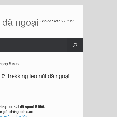
ồ dã ngoại
Hotline : 0829.331122
 ngoại B1508
ữ Trekking leo núi dã ngoại
king leo núi dã ngoại B1508
n gió, chống sờn xước
www.ArmyBox.Vn