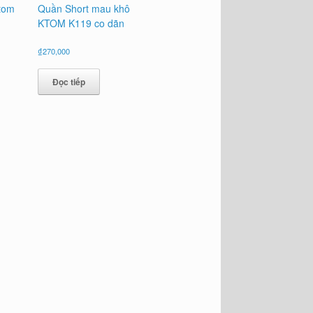
tom
Quần Short mau khô
KTOM K119 co dãn
₫
270,000
Đọc tiếp