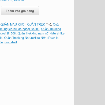
Thêm vào giỏ hàng
:
QUẦN MAU KHÔ - QUẦN TREK
Thẻ:
Quần
kking leo núi dã ngoại B1508
,
Quần Trekking
 ngoại B1508
,
Quần Trekking nam nữ NatureHike
-K
,
Quần Trekking NatureHike NH18R035-K
,
ing softshell