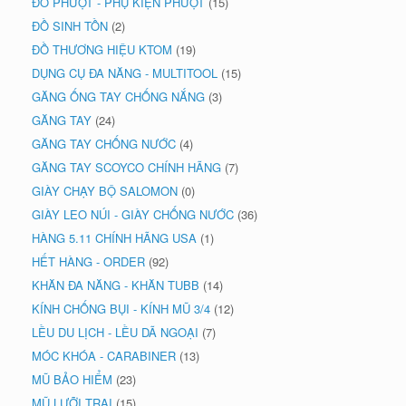
ĐỒ PHƯỢT - PHỤ KIỆN PHƯỢT
(15)
ĐỒ SINH TỒN
(2)
ĐỒ THƯƠNG HIỆU KTOM
(19)
DỤNG CỤ ĐA NĂNG - MULTITOOL
(15)
GĂNG ỐNG TAY CHỐNG NẮNG
(3)
GĂNG TAY
(24)
GĂNG TAY CHỐNG NƯỚC
(4)
GĂNG TAY SCOYCO CHÍNH HÃNG
(7)
GIÀY CHẠY BỘ SALOMON
(0)
GIÀY LEO NÚI - GIÀY CHỐNG NƯỚC
(36)
HÀNG 5.11 CHÍNH HÃNG USA
(1)
HẾT HÀNG - ORDER
(92)
KHĂN ĐA NĂNG - KHĂN TUBB
(14)
KÍNH CHỐNG BỤI - KÍNH MŨ 3/4
(12)
LỀU DU LỊCH - LỀU DÃ NGOẠI
(7)
MÓC KHÓA - CARABINER
(13)
MŨ BẢO HIỂM
(23)
MŨ LƯỠI TRAI
(15)