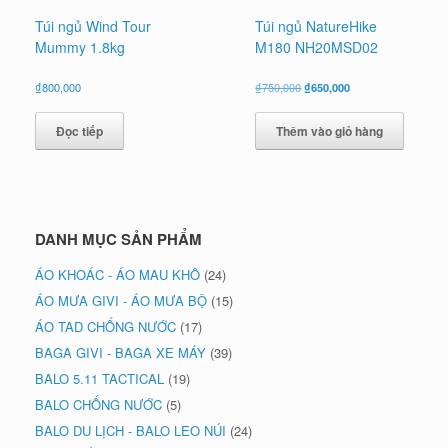
Túi ngủ Wind Tour
Túi ngủ NatureHike
Mummy 1.8kg
M180 NH20MSD02
Giá
Giá
₫
800,000
₫
750,000
₫
650,000
gốc
hiện
là:
tại
Đọc tiếp
Thêm vào giỏ hàng
₫750,000.
là:
₫650,000.
DANH MỤC SẢN PHẨM
ÁO KHOÁC - ÁO MAU KHÔ
(24)
ÁO MƯA GIVI - ÁO MƯA BỘ
(15)
ÁO TAD CHỐNG NƯỚC
(17)
BAGA GIVI - BAGA XE MÁY
(39)
BALO 5.11 TACTICAL
(19)
BALO CHỐNG NƯỚC
(5)
BALO DU LỊCH - BALO LEO NÚI
(24)