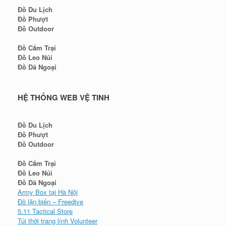
Đồ Du Lịch
Đồ Phượt
Đồ Outdoor
Đồ Cắm Trại
Đồ Leo Núi
Đồ Dã Ngoại
HỆ THỐNG WEB VỆ TINH
Đồ Du Lịch
Đồ Phượt
Đồ Outdoor
Đồ Cắm Trại
Đồ Leo Núi
Đồ Dã Ngoại
Army Box tại Hà Nội
Đồ lặn biển – Freedive
5.11 Tactical Store
Túi thời trang lính Volunteer