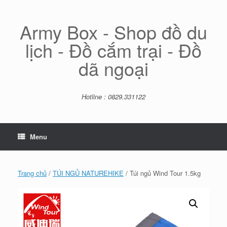
Skip
to
content
Army Box - Shop đồ du
lịch - Đồ cắm trại - Đồ
dã ngoại
Hotline : 0829.331122
Menu
Trang chủ
/
TÚI NGỦ NATUREHIKE
/ Túi ngủ Wind Tour 1.5kg