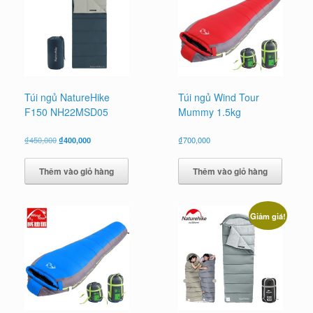
Túi ngủ NatureHike
Túi ngủ Wind Tour
F150 NH22MSD05
Mummy 1.5kg
Giá
Giá
₫
450,000
₫
400,000
₫
700,000
gốc
hiện
là:
tại
Thêm vào giỏ hàng
Thêm vào giỏ hàng
₫450,000.
là:
₫400,000.
Giảm giá!