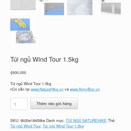
Túi ngủ Wind Tour 1.5kg
₫
600,000
Túi ngủ Wind Tour 1.5kg
nCó sẵn tại
www.NatureHike.vn
và
www.ArmyBox.vn
Túi
Thêm vào giỏ hàng
ngủ
Wind
Tour
SKU:
6b30e18459ba
Danh mục:
TÚI NGỦ NATUREHIKE
Thẻ:
1.5kg
Túi ngủ Wind Tour
,
Túi ngủ Wind Tour 1.5kg
số