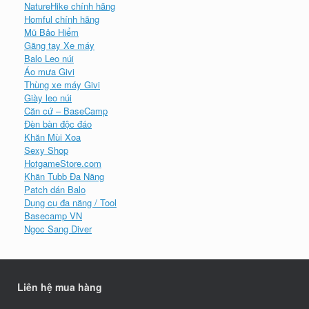
NatureHike chính hãng
Homful chính hãng
Mũ Bảo Hiểm
Găng tay Xe máy
Balo Leo núi
Áo mưa Givi
Thùng xe máy Givi
Giày leo núi
Căn cứ – BaseCamp
Đèn bàn độc đáo
Khăn Mùi Xoa
Sexy Shop
HotgameStore.com
Khăn Tubb Đa Năng
Patch dán Balo
Dụng cụ đa năng / Tool
Basecamp VN
Ngoc Sang Diver
Liên hệ mua hàng