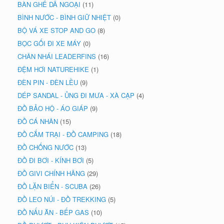
BÀN GHẾ DÃ NGOẠI
(11)
BÌNH NƯỚC - BÌNH GIỮ NHIỆT
(0)
BỘ VÁ XE STOP AND GO
(8)
BỌC GỐI ĐI XE MÁY
(0)
CHÂN NHÁI LEADERFINS
(16)
ĐỆM HƠI NATUREHIKE
(1)
ĐÈN PIN - ĐÈN LỀU
(9)
DÉP SANDAL - ỦNG ĐI MƯA - XÀ CẠP
(4)
ĐỒ BẢO HỘ - ÁO GIÁP
(9)
ĐỒ CÁ NHÂN
(15)
ĐỒ CẮM TRẠI - ĐỒ CAMPING
(18)
ĐỒ CHỐNG NƯỚC
(13)
ĐỒ ĐI BƠI - KÍNH BƠI
(5)
ĐỒ GIVI CHÍNH HÃNG
(29)
ĐỒ LẶN BIỂN - SCUBA
(26)
ĐỒ LEO NÚI - ĐỒ TREKKING
(5)
ĐỒ NẤU ĂN - BẾP GAS
(10)