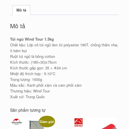
lượng
Mô tả
Mô tả
Túi ngủ Wind Tour 1.5kg
Chất liệu: Lớp vỏ túi ngủ làm từ polyester 190T, chống thấm nhẹ,
ít bám bụi
Ruột túi ngủ là bông cotton
Kích thước: (185+30)x75cm
Kích thước gấp gọn: 35 × Φ24 cm
Nhiệt độ thích hợp : 5-10°C
Trọng lượng: 1500g
Màu sắc: Xanh phối xám và cam phối xám
Thương hiệu: Wind Tour
Xuất xứ: Trung Quốc
Sản phẩm tương tự
Giảm giá!