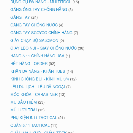
DỤNG CỤ ĐA NĂNG - MULTITOOL
(15)
GĂNG ỐNG TAY CHỐNG NẮNG
(3)
GĂNG TAY
(24)
GĂNG TAY CHỐNG NƯỚC
(4)
GĂNG TAY SCOYCO CHÍNH HÃNG
(7)
GIÀY CHẠY BỘ SALOMON
(0)
GIÀY LEO NÚI - GIÀY CHỐNG NƯỚC
(36)
HÀNG 5.11 CHÍNH HÃNG USA
(1)
HẾT HÀNG - ORDER
(92)
KHĂN ĐA NĂNG - KHĂN TUBB
(14)
KÍNH CHỐNG BỤI - KÍNH MŨ 3/4
(12)
LỀU DU LỊCH - LỀU DÃ NGOẠI
(7)
MÓC KHÓA - CARABINER
(13)
MŨ BẢO HIỂM
(23)
MŨ LƯỠI TRAI
(15)
PHỤ KIỆN 5.11 TACTICAL
(21)
QUẦN 5.11 TACTICAL
(11)
QUẦN MAU KHÔ - QUẦN TREK
(22)