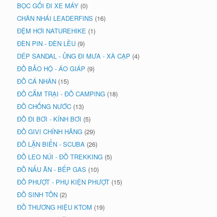
BỌC GỐI ĐI XE MÁY
(0)
CHÂN NHÁI LEADERFINS
(16)
ĐỆM HƠI NATUREHIKE
(1)
ĐÈN PIN - ĐÈN LỀU
(9)
DÉP SANDAL - ỦNG ĐI MƯA - XÀ CẠP
(4)
ĐỒ BẢO HỘ - ÁO GIÁP
(9)
ĐỒ CÁ NHÂN
(15)
ĐỒ CẮM TRẠI - ĐỒ CAMPING
(18)
ĐỒ CHỐNG NƯỚC
(13)
ĐỒ ĐI BƠI - KÍNH BƠI
(5)
ĐỒ GIVI CHÍNH HÃNG
(29)
ĐỒ LẶN BIỂN - SCUBA
(26)
ĐỒ LEO NÚI - ĐỒ TREKKING
(5)
ĐỒ NẤU ĂN - BẾP GAS
(10)
ĐỒ PHƯỢT - PHỤ KIỆN PHƯỢT
(15)
ĐỒ SINH TỒN
(2)
ĐỒ THƯƠNG HIỆU KTOM
(19)