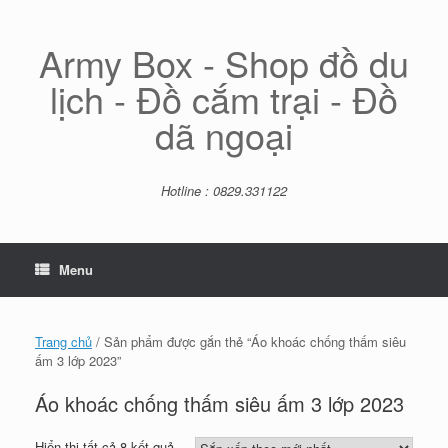
Skip
to
content
Army Box - Shop đồ du
lịch - Đồ cắm trại - Đồ
dã ngoại
Hotline : 0829.331122
Menu
Trang chủ
/ Sản phẩm được gắn thẻ “Áo khoác chống thấm siêu
ấm 3 lớp 2023”
Áo khoác chống thấm siêu ấm 3 lớp 2023
Đã
Hiển thị tất cả 8 kết quả