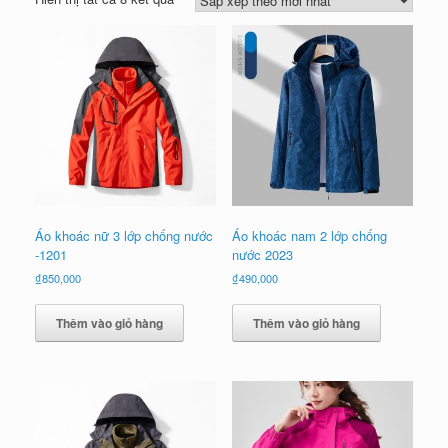
sắp
xếp
theo
mới
nhất
Áo khoác nữ 3 lớp chống nước
Áo khoác nam 2 lớp chống
-1201
nước 2023
₫
850,000
₫
490,000
Thêm vào giỏ hàng
Thêm vào giỏ hàng