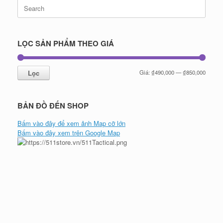
Search
for:
LỌC SẢN PHẨM THEO GIÁ
Giá
Giá
Lọc
Giá:
₫490,000
—
₫850,000
tối
tối
thiểu
đa
BẢN ĐỒ ĐẾN SHOP
Bấm vào đây để xem ảnh Map cỡ lớn
Bấm vào đây xem trên Google Map