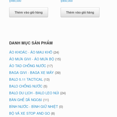
₫
490,000
₫
850,000
Thêm vào giỏ hàng
Thêm vào giỏ hàng
DANH MỤC SẢN PHẨM
ÁO KHOÁC - ÁO MAU KHÔ
(24)
ÁO MƯA GIVI - ÁO MƯA BỘ
(15)
ÁO TAD CHỐNG NƯỚC
(17)
BAGA GIVI - BAGA XE MÁY
(39)
BALO 5.11 TACTICAL
(13)
BALO CHỐNG NƯỚC
(5)
BALO DU LỊCH - BALO LEO NÚI
(24)
BÀN GHẾ DÃ NGOẠI
(11)
BÌNH NƯỚC - BÌNH GIỮ NHIỆT
(0)
BỘ VÁ XE STOP AND GO
(8)