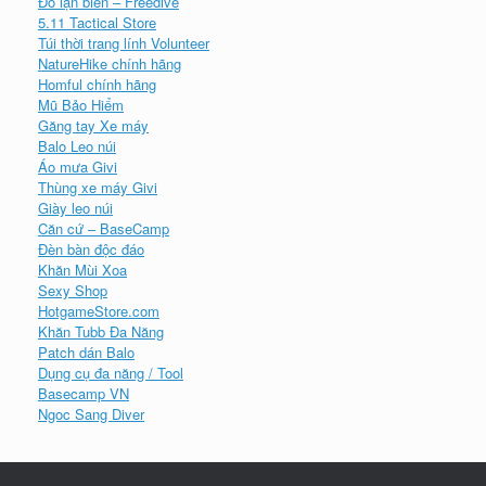
Đồ lặn biển – Freedive
5.11 Tactical Store
Túi thời trang lính Volunteer
NatureHike chính hãng
Homful chính hãng
Mũ Bảo Hiểm
Găng tay Xe máy
Balo Leo núi
Áo mưa Givi
Thùng xe máy Givi
Giày leo núi
Căn cứ – BaseCamp
Đèn bàn độc đáo
Khăn Mùi Xoa
Sexy Shop
HotgameStore.com
Khăn Tubb Đa Năng
Patch dán Balo
Dụng cụ đa năng / Tool
Basecamp VN
Ngoc Sang Diver