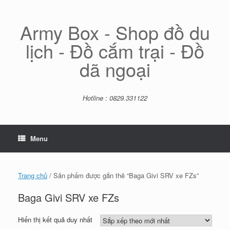
Skip
to
content
Army Box - Shop đồ du
lịch - Đồ cắm trại - Đồ
dã ngoại
Hotline : 0829.331122
Menu
Trang chủ
/ Sản phẩm được gắn thẻ “Baga Givi SRV xe FZs”
Baga Givi SRV xe FZs
Hiển thị kết quả duy nhất