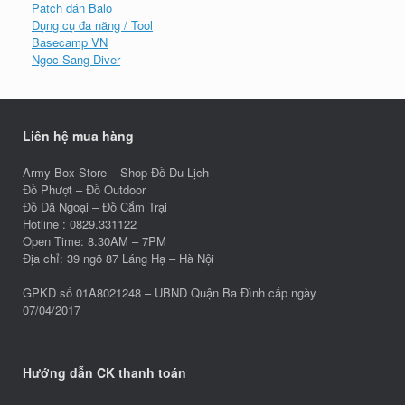
Patch dán Balo
Dụng cụ đa năng / Tool
Basecamp VN
Ngoc Sang Diver
Liên hệ mua hàng
Army Box Store – Shop Đồ Du Lịch
Đồ Phượt – Đồ Outdoor
Đồ Dã Ngoại – Đồ Cắm Trại
Hotline : 0829.331122
Open Time: 8.30AM – 7PM
Địa chỉ: 39 ngõ 87 Láng Hạ – Hà Nội
GPKD số 01A8021248 – UBND Quận Ba Đình cấp ngày
07/04/2017
Hướng dẫn CK thanh toán