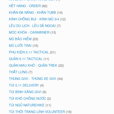
HẾT HÀNG - ORDER
(92)
KHĂN ĐA NĂNG - KHĂN TUBB
(14)
KÍNH CHỐNG BỤI - KÍNH MŨ 3/4
(12)
LỀU DU LỊCH - LỀU DÃ NGOẠI
(7)
MÓC KHÓA - CARABINER
(13)
MŨ BẢO HIỂM
(23)
MŨ LƯỠI TRAI
(15)
PHỤ KIỆN 5.11 TACTICAL
(21)
QUẦN 5.11 TACTICAL
(11)
QUẦN MAU KHÔ - QUẦN TREK
(22)
THẮT LƯNG
(7)
THÙNG GIVI - THÙNG XE GIVI
(34)
TÚI 5.11 DELIVERY
(4)
TÚI BÌNH XĂNG GIVI
(6)
TÚI KHÔ CHỐNG NƯỚC
(2)
TÚI NGỦ NATUREHIKE
(11)
TÚI THỜI TRANG LÍNH VOLUNTEER
(19)