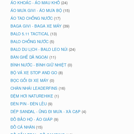
ÁO KHOÁC - ÁO MAU KHÔ
(24)
ÁO MƯA GIVI - ÁO MƯA BỘ
(15)
ÁO TAD CHỐNG NƯỚC
(17)
BAGA GIVI - BAGA XE MÁY
(39)
BALO 5.11 TACTICAL
(13)
BALO CHỐNG NƯỚC
(5)
BALO DU LỊCH - BALO LEO NÚI
(24)
BÀN GHẾ DÃ NGOẠI
(11)
BÌNH NƯỚC - BÌNH GIỮ NHIỆT
(0)
BỘ VÁ XE STOP AND GO
(8)
BỌC GỐI ĐI XE MÁY
(0)
CHÂN NHÁI LEADERFINS
(16)
ĐỆM HƠI NATUREHIKE
(1)
ĐÈN PIN - ĐÈN LỀU
(9)
DÉP SANDAL - ỦNG ĐI MƯA - XÀ CẠP
(4)
ĐỒ BẢO HỘ - ÁO GIÁP
(9)
ĐỒ CÁ NHÂN
(15)