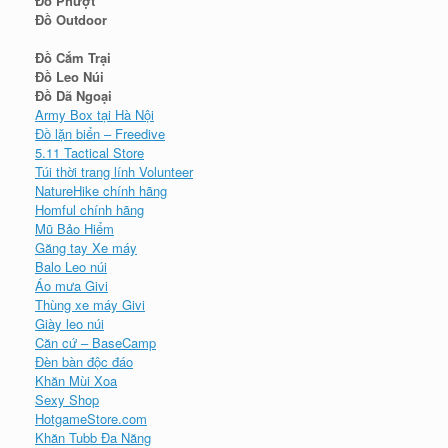
Đồ Phượt
Đồ Outdoor
Đồ Cắm Trại
Đồ Leo Núi
Đồ Dã Ngoại
Army Box tại Hà Nội
Đồ lặn biển – Freedive
5.11 Tactical Store
Túi thời trang lính Volunteer
NatureHike chính hãng
Homful chính hãng
Mũ Bảo Hiểm
Găng tay Xe máy
Balo Leo núi
Áo mưa Givi
Thùng xe máy Givi
Giày leo núi
Căn cứ – BaseCamp
Đèn bàn độc đáo
Khăn Mùi Xoa
Sexy Shop
HotgameStore.com
Khăn Tubb Đa Năng