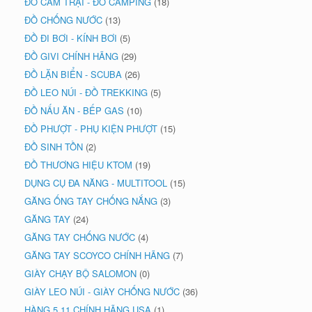
ĐỒ CẮM TRẠI - ĐỒ CAMPING
(18)
ĐỒ CHỐNG NƯỚC
(13)
ĐỒ ĐI BƠI - KÍNH BƠI
(5)
ĐỒ GIVI CHÍNH HÃNG
(29)
ĐỒ LẶN BIỂN - SCUBA
(26)
ĐỒ LEO NÚI - ĐỒ TREKKING
(5)
ĐỒ NẤU ĂN - BẾP GAS
(10)
ĐỒ PHƯỢT - PHỤ KIỆN PHƯỢT
(15)
ĐỒ SINH TỒN
(2)
ĐỒ THƯƠNG HIỆU KTOM
(19)
DỤNG CỤ ĐA NĂNG - MULTITOOL
(15)
GĂNG ỐNG TAY CHỐNG NẮNG
(3)
GĂNG TAY
(24)
GĂNG TAY CHỐNG NƯỚC
(4)
GĂNG TAY SCOYCO CHÍNH HÃNG
(7)
GIÀY CHẠY BỘ SALOMON
(0)
GIÀY LEO NÚI - GIÀY CHỐNG NƯỚC
(36)
HÀNG 5.11 CHÍNH HÃNG USA
(1)