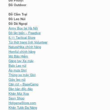
Đồ Phượt
Đồ Outdoor
Đồ Cắm Trại
Đồ Leo Núi
Đồ Dã Ngoại
Army Box tại Hà Nội
Đồ lặn biển – Freedive
5.11 Tactical Store
Túi thời trang lính Volunteer
NatureHike chính hãng
Homful chính hãng
Mũ Bảo Hiểm
Găng tay Xe máy
Balo Leo núi
Áo mưa Givi
Thùng xe máy Givi
Giày leo núi
Căn cứ – BaseCamp
Đèn bàn độc đáo
Khăn Mùi Xoa
Sexy Shop
HotgameStore.com
Khăn Tubb Đa Năng