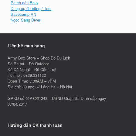
Patch dán Balo
Dụng cụ đa năng / Tool
Basecamp VN
Ngoc Sang Diver
Liên hệ mua hàng
Army Box Store – Shop Đồ Du Lịch
Đồ Phượt – Đồ Outdoor
Đồ Dã Ngoại – Đồ Cắm Trại
Hotline : 0829.331122
Open Time: 8.30AM – 7PM
Địa chỉ: 39 ngõ 87 Láng Hạ – Hà Nội
GPKD số 01A8021248 – UBND Quận Ba Đình cấp ngày
07/04/2017
Hướng dẫn CK thanh toán