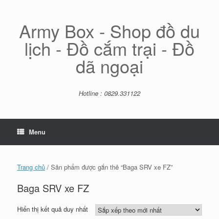
Skip
to
content
Army Box - Shop đồ du
lịch - Đồ cắm trại - Đồ
dã ngoại
Hotline : 0829.331122
Menu
Trang chủ
/ Sản phẩm được gắn thẻ “Baga SRV xe FZ”
Baga SRV xe FZ
Hiển thị kết quả duy nhất