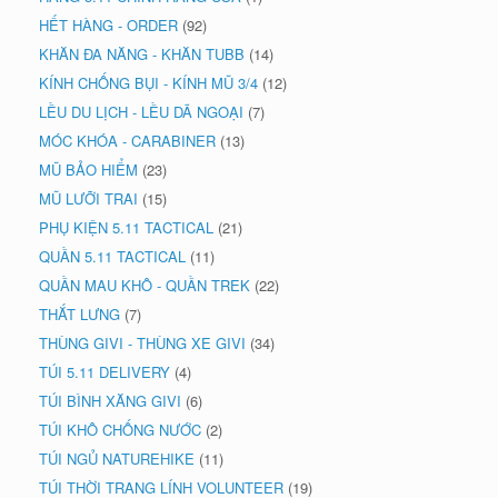
HẾT HÀNG - ORDER
(92)
KHĂN ĐA NĂNG - KHĂN TUBB
(14)
KÍNH CHỐNG BỤI - KÍNH MŨ 3/4
(12)
LỀU DU LỊCH - LỀU DÃ NGOẠI
(7)
MÓC KHÓA - CARABINER
(13)
MŨ BẢO HIỂM
(23)
MŨ LƯỠI TRAI
(15)
PHỤ KIỆN 5.11 TACTICAL
(21)
QUẦN 5.11 TACTICAL
(11)
QUẦN MAU KHÔ - QUẦN TREK
(22)
THẮT LƯNG
(7)
THÙNG GIVI - THÙNG XE GIVI
(34)
TÚI 5.11 DELIVERY
(4)
TÚI BÌNH XĂNG GIVI
(6)
TÚI KHÔ CHỐNG NƯỚC
(2)
TÚI NGỦ NATUREHIKE
(11)
TÚI THỜI TRANG LÍNH VOLUNTEER
(19)