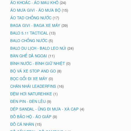
ÁO KHOÁC - ÁO MAU KHÔ
(24)
ÁO MƯA GIVI - ÁO MƯA BỘ
(15)
ÁO TAD CHỐNG NƯỚC
(17)
BAGA GIVI - BAGA XE MÁY
(39)
BALO 5.11 TACTICAL
(13)
BALO CHỐNG NƯỚC
(5)
BALO DU LỊCH - BALO LEO NÚI
(24)
BÀN GHẾ DÃ NGOẠI
(11)
BÌNH NƯỚC - BÌNH GIỮ NHIỆT
(0)
BỘ VÁ XE STOP AND GO
(8)
BỌC GỐI ĐI XE MÁY
(0)
CHÂN NHÁI LEADERFINS
(16)
ĐỆM HƠI NATUREHIKE
(1)
ĐÈN PIN - ĐÈN LỀU
(9)
DÉP SANDAL - ỦNG ĐI MƯA - XÀ CẠP
(4)
ĐỒ BẢO HỘ - ÁO GIÁP
(9)
ĐỒ CÁ NHÂN
(15)