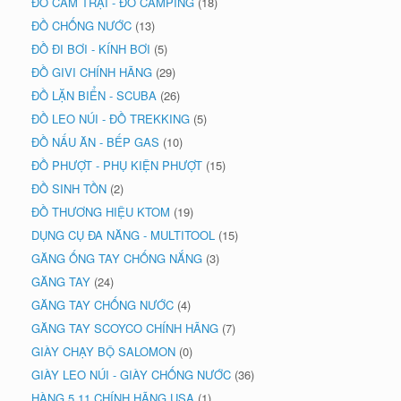
ĐỒ CẮM TRẠI - ĐỒ CAMPING
(18)
ĐỒ CHỐNG NƯỚC
(13)
ĐỒ ĐI BƠI - KÍNH BƠI
(5)
ĐỒ GIVI CHÍNH HÃNG
(29)
ĐỒ LẶN BIỂN - SCUBA
(26)
ĐỒ LEO NÚI - ĐỒ TREKKING
(5)
ĐỒ NẤU ĂN - BẾP GAS
(10)
ĐỒ PHƯỢT - PHỤ KIỆN PHƯỢT
(15)
ĐỒ SINH TỒN
(2)
ĐỒ THƯƠNG HIỆU KTOM
(19)
DỤNG CỤ ĐA NĂNG - MULTITOOL
(15)
GĂNG ỐNG TAY CHỐNG NẮNG
(3)
GĂNG TAY
(24)
GĂNG TAY CHỐNG NƯỚC
(4)
GĂNG TAY SCOYCO CHÍNH HÃNG
(7)
GIÀY CHẠY BỘ SALOMON
(0)
GIÀY LEO NÚI - GIÀY CHỐNG NƯỚC
(36)
HÀNG 5.11 CHÍNH HÃNG USA
(1)