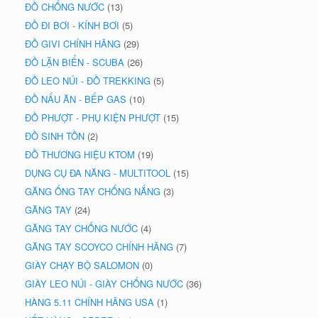
ĐỒ CHỐNG NƯỚC
(13)
ĐỒ ĐI BƠI - KÍNH BƠI
(5)
ĐỒ GIVI CHÍNH HÃNG
(29)
ĐỒ LẶN BIỂN - SCUBA
(26)
ĐỒ LEO NÚI - ĐỒ TREKKING
(5)
ĐỒ NẤU ĂN - BẾP GAS
(10)
ĐỒ PHƯỢT - PHỤ KIỆN PHƯỢT
(15)
ĐỒ SINH TỒN
(2)
ĐỒ THƯƠNG HIỆU KTOM
(19)
DỤNG CỤ ĐA NĂNG - MULTITOOL
(15)
GĂNG ỐNG TAY CHỐNG NẮNG
(3)
GĂNG TAY
(24)
GĂNG TAY CHỐNG NƯỚC
(4)
GĂNG TAY SCOYCO CHÍNH HÃNG
(7)
GIÀY CHẠY BỘ SALOMON
(0)
GIÀY LEO NÚI - GIÀY CHỐNG NƯỚC
(36)
HÀNG 5.11 CHÍNH HÃNG USA
(1)