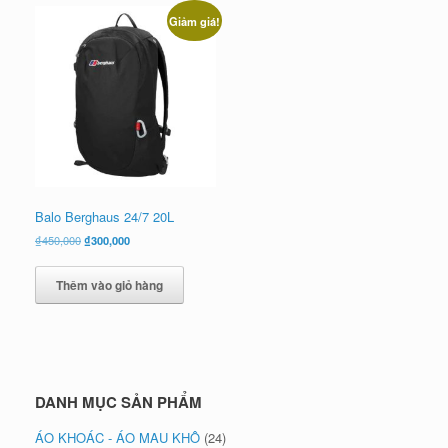
Giảm giá!
Balo Berghaus 24/7 20L
Giá
Giá
₫
450,000
₫
300,000
gốc
hiện
là:
tại
Thêm vào giỏ hàng
₫450,000.
là:
₫300,000.
DANH MỤC SẢN PHẨM
ÁO KHOÁC - ÁO MAU KHÔ
(24)