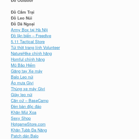
Đồ Outdoor
Đồ Cắm Trại
Đồ Leo Núi
Đồ Dã Ngoại
Army Box tại Hà Nội
Đồ lặn biển – Freedive
5.11 Tactical Store
Túi thời trang lính Volunteer
NatureHike chính hãng
Homful chính hãng
Mũ Bảo Hiểm
Găng tay Xe máy
Balo Leo núi
Áo mưa Givi
Thùng xe máy Givi
Giày leo núi
Căn cứ – BaseCamp
Đèn bàn độc đáo
Khăn Mùi Xoa
Sexy Shop
HotgameStore.com
Khăn Tubb Đa Năng
Patch dán Balo