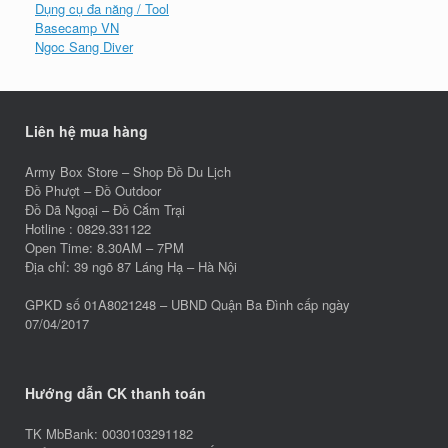
Dụng cụ đa năng / Tool
Basecamp VN
Ngoc Sang Diver
Liên hệ mua hàng
Army Box Store – Shop Đồ Du Lịch
Đồ Phượt – Đồ Outdoor
Đồ Dã Ngoại – Đồ Cắm Trại
Hotline : 0829.331122
Open Time: 8.30AM – 7PM
Địa chỉ: 39 ngõ 87 Láng Hạ – Hà Nội
GPKD số 01A8021248 – UBND Quận Ba Đình cấp ngày
07/04/2017
Hướng dẫn CK thanh toán
TK MbBank: 0030103291182