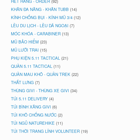
HẾT HÀNG - ORDER
(92)
KHĂN ĐA NĂNG - KHĂN TUBB
(14)
KÍNH CHỐNG BỤI - KÍNH MŨ 3/4
(12)
LỀU DU LỊCH - LỀU DÃ NGOẠI
(7)
MÓC KHÓA - CARABINER
(13)
MŨ BẢO HIỂM
(23)
MŨ LƯỠI TRAI
(15)
PHỤ KIỆN 5.11 TACTICAL
(21)
QUẦN 5.11 TACTICAL
(11)
QUẦN MAU KHÔ - QUẦN TREK
(22)
THẮT LƯNG
(7)
THÙNG GIVI - THÙNG XE GIVI
(34)
TÚI 5.11 DELIVERY
(4)
TÚI BÌNH XĂNG GIVI
(6)
TÚI KHÔ CHỐNG NƯỚC
(2)
TÚI NGỦ NATUREHIKE
(11)
TÚI THỜI TRANG LÍNH VOLUNTEER
(19)