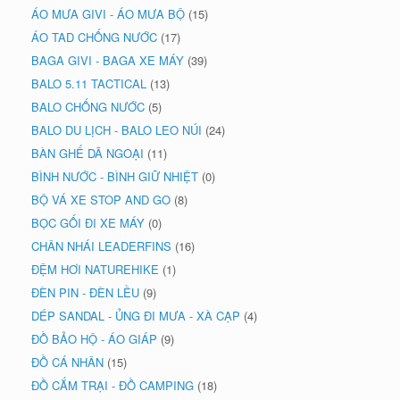
ÁO MƯA GIVI - ÁO MƯA BỘ
(15)
ÁO TAD CHỐNG NƯỚC
(17)
BAGA GIVI - BAGA XE MÁY
(39)
BALO 5.11 TACTICAL
(13)
BALO CHỐNG NƯỚC
(5)
BALO DU LỊCH - BALO LEO NÚI
(24)
BÀN GHẾ DÃ NGOẠI
(11)
BÌNH NƯỚC - BÌNH GIỮ NHIỆT
(0)
BỘ VÁ XE STOP AND GO
(8)
BỌC GỐI ĐI XE MÁY
(0)
CHÂN NHÁI LEADERFINS
(16)
ĐỆM HƠI NATUREHIKE
(1)
ĐÈN PIN - ĐÈN LỀU
(9)
DÉP SANDAL - ỦNG ĐI MƯA - XÀ CẠP
(4)
ĐỒ BẢO HỘ - ÁO GIÁP
(9)
ĐỒ CÁ NHÂN
(15)
ĐỒ CẮM TRẠI - ĐỒ CAMPING
(18)