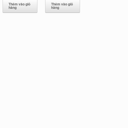
là:
tại
Thêm vào giỏ
Thêm vào giỏ
₫1,430,000.
là:
hàng
hàng
₫1,400,000.