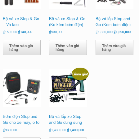
Bộ vá xe Stop & Go
Bộ vá xe Stop & Go
Bộ vá lốp Stop and
– Vá keo
(Ko kèm bơm điện)
Go (Kèm bơm điện)
Giá
Giá
Giá
Giá
₫
150,000
₫
140,000
₫
930,000
₫
1,830,000
₫
1,690,000
gốc
hiện
gốc
hiện
là:
tại
là:
tại
Thêm vào giỏ
Thêm vào giỏ
Thêm vào giỏ
₫150,000.
là:
₫1,830,000.
là:
hàng
hàng
hàng
₫140,000.
₫1,69
Giảm giá!
Bơm điện Stop and
Bộ vá lốp xe Stop
Go cho xe máy, ô tô
and Go dùng súng
Giá
Giá
₫
930,000
₫
1,430,000
₫
1,400,000
gốc
hiện