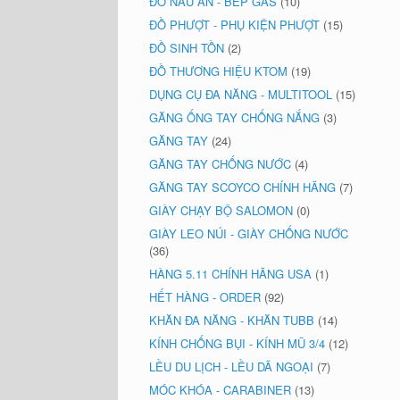
ĐỒ NẤU ĂN - BẾP GAS
(10)
ĐỒ PHƯỢT - PHỤ KIỆN PHƯỢT
(15)
ĐỒ SINH TỒN
(2)
ĐỒ THƯƠNG HIỆU KTOM
(19)
DỤNG CỤ ĐA NĂNG - MULTITOOL
(15)
GĂNG ỐNG TAY CHỐNG NẮNG
(3)
GĂNG TAY
(24)
GĂNG TAY CHỐNG NƯỚC
(4)
GĂNG TAY SCOYCO CHÍNH HÃNG
(7)
GIÀY CHẠY BỘ SALOMON
(0)
GIÀY LEO NÚI - GIÀY CHỐNG NƯỚC
(36)
HÀNG 5.11 CHÍNH HÃNG USA
(1)
HẾT HÀNG - ORDER
(92)
KHĂN ĐA NĂNG - KHĂN TUBB
(14)
KÍNH CHỐNG BỤI - KÍNH MŨ 3/4
(12)
LỀU DU LỊCH - LỀU DÃ NGOẠI
(7)
MÓC KHÓA - CARABINER
(13)