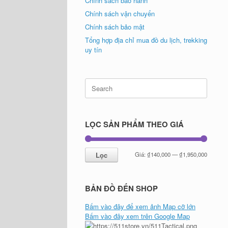
Chính sách bảo hành
Chính sách vận chuyển
Chính sách bảo mật
Tổng hợp địa chỉ mua đồ du lịch, trekking
uy tín
Search
for:
LỌC SẢN PHẨM THEO GIÁ
Giá
Giá
Lọc
Giá:
₫140,000
—
₫1,950,000
tối
tối
thiểu
đa
BẢN ĐỒ ĐẾN SHOP
Bấm vào đây để xem ảnh Map cỡ lớn
Bấm vào đây xem trên Google Map