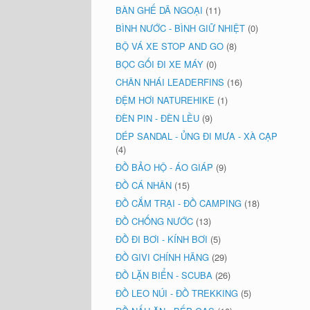
BÀN GHẾ DÃ NGOẠI
(11)
BÌNH NƯỚC - BÌNH GIỮ NHIỆT
(0)
BỘ VÁ XE STOP AND GO
(8)
BỌC GỐI ĐI XE MÁY
(0)
CHÂN NHÁI LEADERFINS
(16)
ĐỆM HƠI NATUREHIKE
(1)
ĐÈN PIN - ĐÈN LỀU
(9)
DÉP SANDAL - ỦNG ĐI MƯA - XÀ CẠP
(4)
ĐỒ BẢO HỘ - ÁO GIÁP
(9)
ĐỒ CÁ NHÂN
(15)
ĐỒ CẮM TRẠI - ĐỒ CAMPING
(18)
ĐỒ CHỐNG NƯỚC
(13)
ĐỒ ĐI BƠI - KÍNH BƠI
(5)
ĐỒ GIVI CHÍNH HÃNG
(29)
ĐỒ LẶN BIỂN - SCUBA
(26)
ĐỒ LEO NÚI - ĐỒ TREKKING
(5)