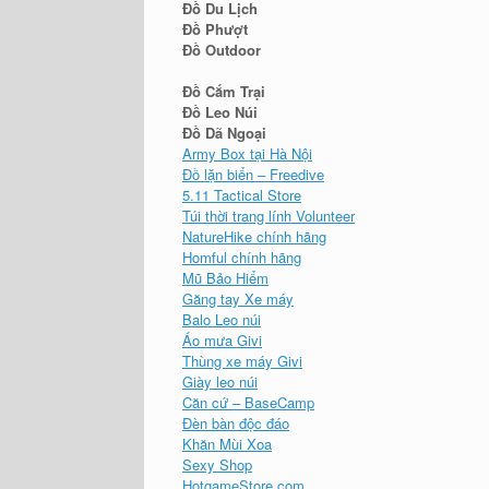
Đồ Du Lịch
Đồ Phượt
Đồ Outdoor
Đồ Cắm Trại
Đồ Leo Núi
Đồ Dã Ngoại
Army Box tại Hà Nội
Đồ lặn biển – Freedive
5.11 Tactical Store
Túi thời trang lính Volunteer
NatureHike chính hãng
Homful chính hãng
Mũ Bảo Hiểm
Găng tay Xe máy
Balo Leo núi
Áo mưa Givi
Thùng xe máy Givi
Giày leo núi
Căn cứ – BaseCamp
Đèn bàn độc đáo
Khăn Mùi Xoa
Sexy Shop
HotgameStore.com