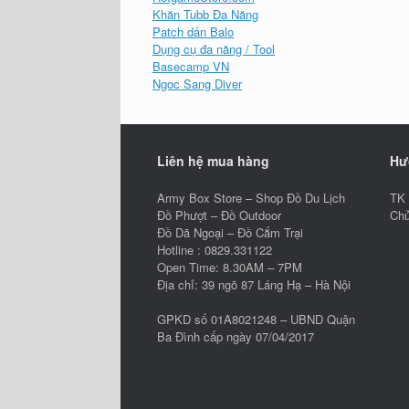
Khăn Tubb Đa Năng
Patch dán Balo
Dụng cụ đa năng / Tool
Basecamp VN
Ngoc Sang Diver
Liên hệ mua hàng
Hư
Army Box Store – Shop Đồ Du Lịch
TK 
Đồ Phượt – Đồ Outdoor
Chủ
Đồ Dã Ngoại – Đồ Cắm Trại
Hotline : 0829.331122
Open Time: 8.30AM – 7PM
Địa chỉ: 39 ngõ 87 Láng Hạ – Hà Nội
GPKD số 01A8021248 – UBND Quận
Ba Đình cấp ngày 07/04/2017