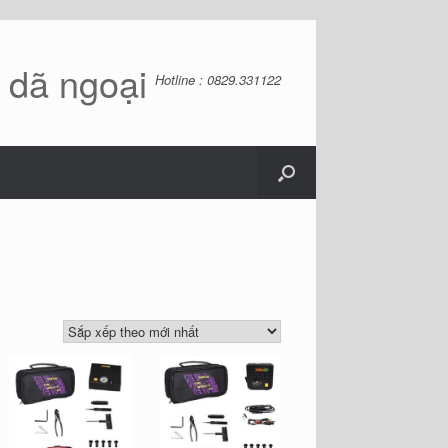
ồ dã ngoại
Hotline : 0829.331122