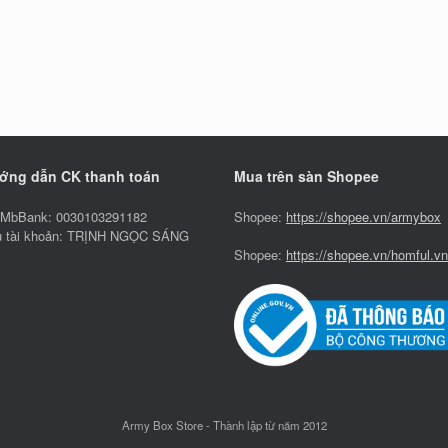
ớng dẫn CK thanh toán
Mua trên sàn Shopee
MbBank: 0030103291182
Shopee:
https://shopee.vn/armybox
 tài khoản: TRỊNH NGỌC SÁNG
Shopee:
https://shopee.vn/homful.vn
Army Box Store - Thành lập từ năm 2012