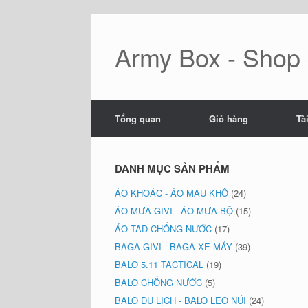
Skip
to
content
Army Box - Shop đ
Tổng quan
Giỏ hàng
Tà
DANH MỤC SẢN PHẨM
ÁO KHOÁC - ÁO MAU KHÔ
(24)
ÁO MƯA GIVI - ÁO MƯA BỘ
(15)
ÁO TAD CHỐNG NƯỚC
(17)
BAGA GIVI - BAGA XE MÁY
(39)
BALO 5.11 TACTICAL
(19)
BALO CHỐNG NƯỚC
(5)
BALO DU LỊCH - BALO LEO NÚI
(24)