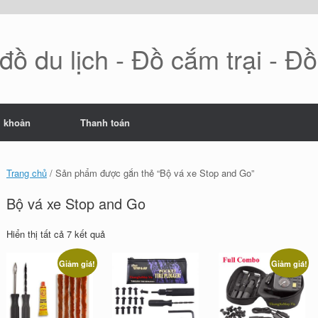
ồ du lịch - Đồ cắm trại - Đ
i khoản
Thanh toán
Trang chủ
/ Sản phẩm được gắn thẻ “Bộ vá xe Stop and Go”
Bộ vá xe Stop and Go
Đã
Hiển thị tất cả 7 kết quả
sắp
xếp
Giảm giá!
Giảm giá!
theo
mới
nhất