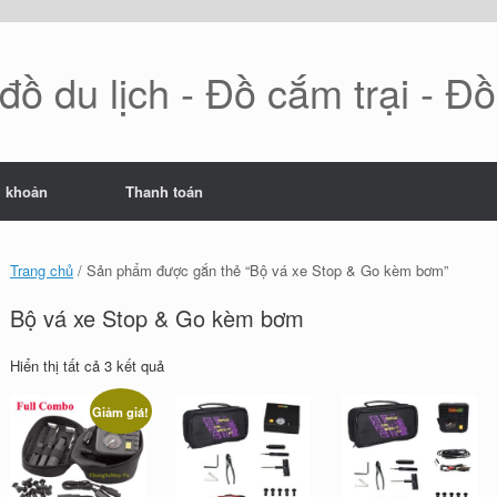
ồ du lịch - Đồ cắm trại - Đ
i khoản
Thanh toán
Trang chủ
/ Sản phẩm được gắn thẻ “Bộ vá xe Stop & Go kèm bơm”
Bộ vá xe Stop & Go kèm bơm
Đã
Hiển thị tất cả 3 kết quả
sắp
xếp
Giảm giá!
theo
mới
nhất