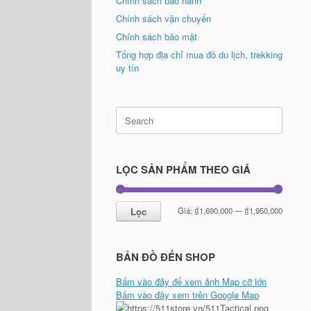
Chính sách bảo hành
Chính sách vận chuyển
Chính sách bảo mật
Tổng hợp địa chỉ mua đồ du lịch, trekking
uy tín
Search
for:
LỌC SẢN PHẨM THEO GIÁ
Giá
Giá
Lọc
Giá:
₫1,690,000
—
₫1,950,000
tối
tối
thiểu
đa
BẢN ĐỒ ĐẾN SHOP
Bấm vào đây để xem ảnh Map cỡ lớn
Bấm vào đây xem trên Google Map