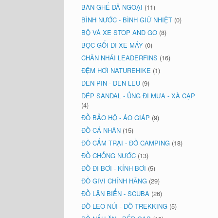
BÀN GHẾ DÃ NGOẠI
(11)
BÌNH NƯỚC - BÌNH GIỮ NHIỆT
(0)
BỘ VÁ XE STOP AND GO
(8)
BỌC GỐI ĐI XE MÁY
(0)
CHÂN NHÁI LEADERFINS
(16)
ĐỆM HƠI NATUREHIKE
(1)
ĐÈN PIN - ĐÈN LỀU
(9)
DÉP SANDAL - ỦNG ĐI MƯA - XÀ CẠP
(4)
ĐỒ BẢO HỘ - ÁO GIÁP
(9)
ĐỒ CÁ NHÂN
(15)
ĐỒ CẮM TRẠI - ĐỒ CAMPING
(18)
ĐỒ CHỐNG NƯỚC
(13)
ĐỒ ĐI BƠI - KÍNH BƠI
(5)
ĐỒ GIVI CHÍNH HÃNG
(29)
ĐỒ LẶN BIỂN - SCUBA
(26)
ĐỒ LEO NÚI - ĐỒ TREKKING
(5)