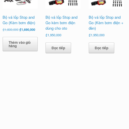
Bộ vá lốp Stop and
Bộ vá lốp Stop and
Bộ vá lốp Stop and
Go (Kèm bơm điện)
Go kèm bơm điện
Go (Kèm bơm điện +
dùng cho oto
đèn)
Giá
Giá
₫
1,830,000
₫
1,690,000
gốc
hiện
₫
1,950,000
₫
1,950,000
là:
tại
Thêm vào giỏ
₫1,830,000.
là:
hàng
Đọc tiếp
Đọc tiếp
₫1,690,000.