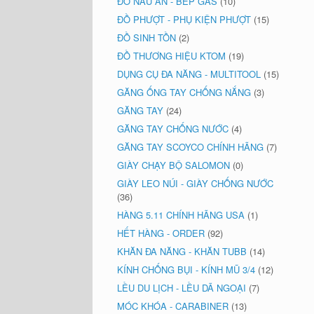
ĐỒ NẤU ĂN - BẾP GAS
(10)
ĐỒ PHƯỢT - PHỤ KIỆN PHƯỢT
(15)
ĐỒ SINH TỒN
(2)
ĐỒ THƯƠNG HIỆU KTOM
(19)
DỤNG CỤ ĐA NĂNG - MULTITOOL
(15)
GĂNG ỐNG TAY CHỐNG NẮNG
(3)
GĂNG TAY
(24)
GĂNG TAY CHỐNG NƯỚC
(4)
GĂNG TAY SCOYCO CHÍNH HÃNG
(7)
GIÀY CHẠY BỘ SALOMON
(0)
GIÀY LEO NÚI - GIÀY CHỐNG NƯỚC
(36)
HÀNG 5.11 CHÍNH HÃNG USA
(1)
HẾT HÀNG - ORDER
(92)
KHĂN ĐA NĂNG - KHĂN TUBB
(14)
KÍNH CHỐNG BỤI - KÍNH MŨ 3/4
(12)
LỀU DU LỊCH - LỀU DÃ NGOẠI
(7)
MÓC KHÓA - CARABINER
(13)