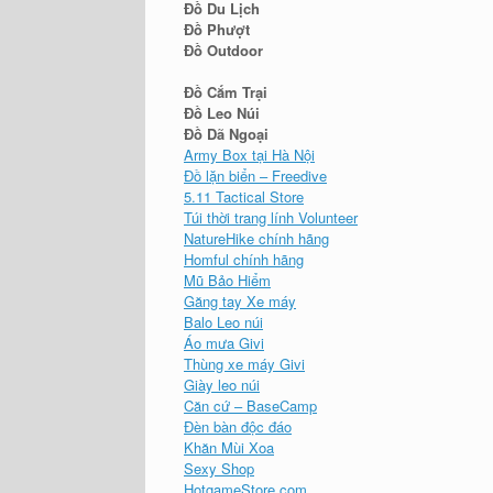
Đồ Du Lịch
Đồ Phượt
Đồ Outdoor
Đồ Cắm Trại
Đồ Leo Núi
Đồ Dã Ngoại
Army Box tại Hà Nội
Đồ lặn biển – Freedive
5.11 Tactical Store
Túi thời trang lính Volunteer
NatureHike chính hãng
Homful chính hãng
Mũ Bảo Hiểm
Găng tay Xe máy
Balo Leo núi
Áo mưa Givi
Thùng xe máy Givi
Giày leo núi
Căn cứ – BaseCamp
Đèn bàn độc đáo
Khăn Mùi Xoa
Sexy Shop
HotgameStore.com