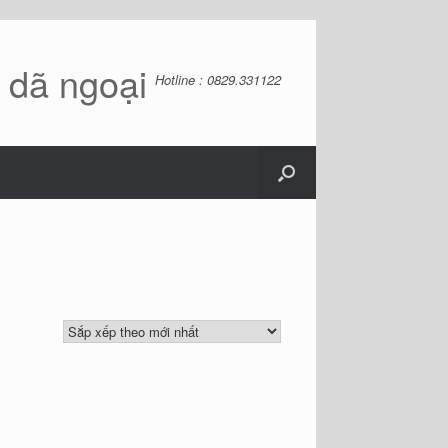
ồ dã ngoại
Hotline : 0829.331122