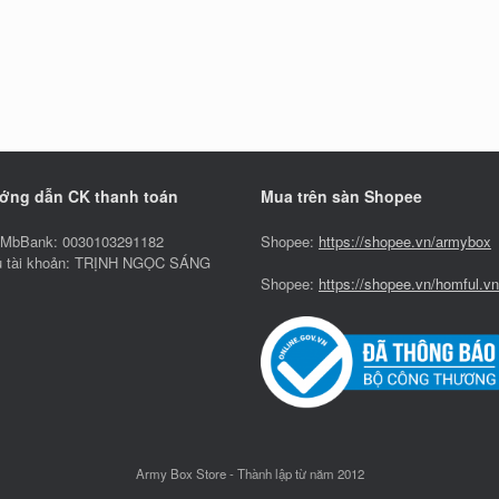
ớng dẫn CK thanh toán
Mua trên sàn Shopee
MbBank: 0030103291182
Shopee:
https://shopee.vn/armybox
 tài khoản: TRỊNH NGỌC SÁNG
Shopee:
https://shopee.vn/homful.vn
Army Box Store - Thành lập từ năm 2012