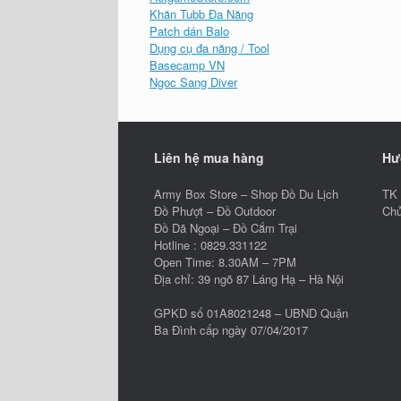
Khăn Tubb Đa Năng
Patch dán Balo
Dụng cụ đa năng / Tool
Basecamp VN
Ngoc Sang Diver
Liên hệ mua hàng
Hư
Army Box Store – Shop Đồ Du Lịch
TK 
Đồ Phượt – Đồ Outdoor
Chủ
Đồ Dã Ngoại – Đồ Cắm Trại
Hotline : 0829.331122
Open Time: 8.30AM – 7PM
Địa chỉ: 39 ngõ 87 Láng Hạ – Hà Nội
GPKD số 01A8021248 – UBND Quận
Ba Đình cấp ngày 07/04/2017