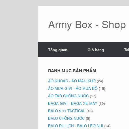
Skip
to
content
Army Box - Shop đ
Tổng quan
Giỏ hàng
Tà
DANH MỤC SẢN PHẨM
ÁO KHOÁC - ÁO MAU KHÔ
(24)
ÁO MƯA GIVI - ÁO MƯA BỘ
(15)
ÁO TAD CHỐNG NƯỚC
(17)
BAGA GIVI - BAGA XE MÁY
(39)
BALO 5.11 TACTICAL
(13)
BALO CHỐNG NƯỚC
(5)
BALO DU LỊCH - BALO LEO NÚI
(24)