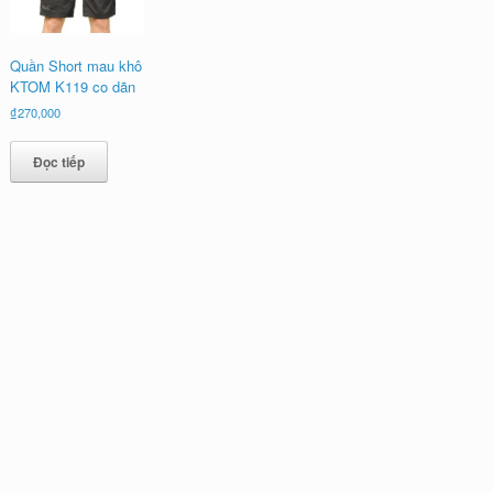
Quần Short mau khô
KTOM K119 co dãn
₫
270,000
Đọc tiếp