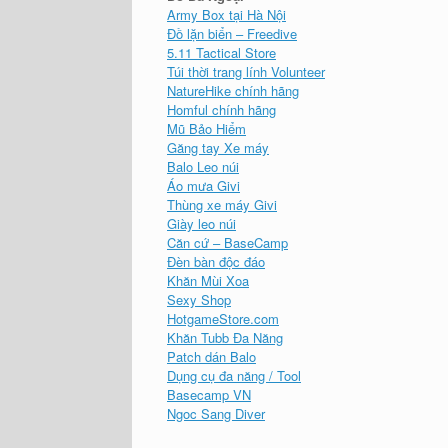
Army Box tại Hà Nội
Đồ lặn biển – Freedive
5.11 Tactical Store
Túi thời trang lính Volunteer
NatureHike chính hãng
Homful chính hãng
Mũ Bảo Hiểm
Găng tay Xe máy
Balo Leo núi
Áo mưa Givi
Thùng xe máy Givi
Giày leo núi
Căn cứ – BaseCamp
Đèn bàn độc đáo
Khăn Mùi Xoa
Sexy Shop
HotgameStore.com
Khăn Tubb Đa Năng
Patch dán Balo
Dụng cụ đa năng / Tool
Basecamp VN
Ngoc Sang Diver