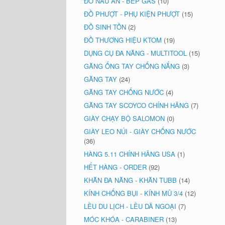
ĐỒ NẤU ĂN - BẾP GAS
(10)
ĐỒ PHƯỢT - PHỤ KIỆN PHƯỢT
(15)
ĐỒ SINH TỒN
(2)
ĐỒ THƯƠNG HIỆU KTOM
(19)
DỤNG CỤ ĐA NĂNG - MULTITOOL
(15)
GĂNG ỐNG TAY CHỐNG NẮNG
(3)
GĂNG TAY
(24)
GĂNG TAY CHỐNG NƯỚC
(4)
GĂNG TAY SCOYCO CHÍNH HÃNG
(7)
GIÀY CHẠY BỘ SALOMON
(0)
GIÀY LEO NÚI - GIÀY CHỐNG NƯỚC
(36)
HÀNG 5.11 CHÍNH HÃNG USA
(1)
HẾT HÀNG - ORDER
(92)
KHĂN ĐA NĂNG - KHĂN TUBB
(14)
KÍNH CHỐNG BỤI - KÍNH MŨ 3/4
(12)
LỀU DU LỊCH - LỀU DÃ NGOẠI
(7)
MÓC KHÓA - CARABINER
(13)