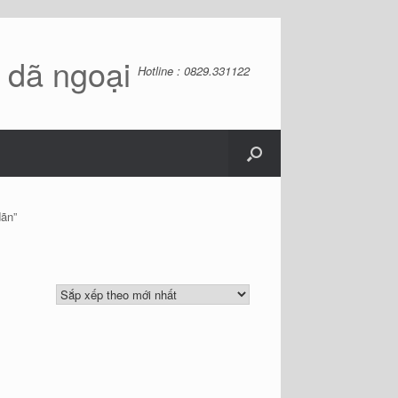
ồ dã ngoại
Hotline : 0829.331122
ãn”