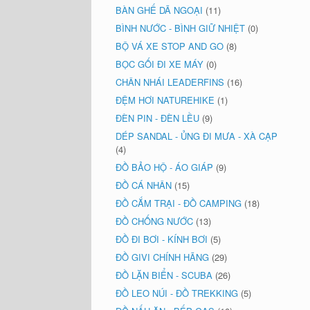
BÀN GHẾ DÃ NGOẠI
(11)
BÌNH NƯỚC - BÌNH GIỮ NHIỆT
(0)
BỘ VÁ XE STOP AND GO
(8)
BỌC GỐI ĐI XE MÁY
(0)
CHÂN NHÁI LEADERFINS
(16)
ĐỆM HƠI NATUREHIKE
(1)
ĐÈN PIN - ĐÈN LỀU
(9)
DÉP SANDAL - ỦNG ĐI MƯA - XÀ CẠP
(4)
ĐỒ BẢO HỘ - ÁO GIÁP
(9)
ĐỒ CÁ NHÂN
(15)
ĐỒ CẮM TRẠI - ĐỒ CAMPING
(18)
ĐỒ CHỐNG NƯỚC
(13)
ĐỒ ĐI BƠI - KÍNH BƠI
(5)
ĐỒ GIVI CHÍNH HÃNG
(29)
ĐỒ LẶN BIỂN - SCUBA
(26)
ĐỒ LEO NÚI - ĐỒ TREKKING
(5)