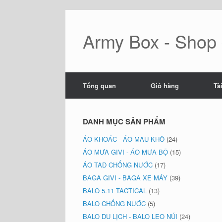
Skip
to
content
Army Box - Shop đ
Tổng quan
Giỏ hàng
Tà
DANH MỤC SẢN PHẨM
ÁO KHOÁC - ÁO MAU KHÔ
(24)
ÁO MƯA GIVI - ÁO MƯA BỘ
(15)
ÁO TAD CHỐNG NƯỚC
(17)
BAGA GIVI - BAGA XE MÁY
(39)
BALO 5.11 TACTICAL
(13)
BALO CHỐNG NƯỚC
(5)
BALO DU LỊCH - BALO LEO NÚI
(24)