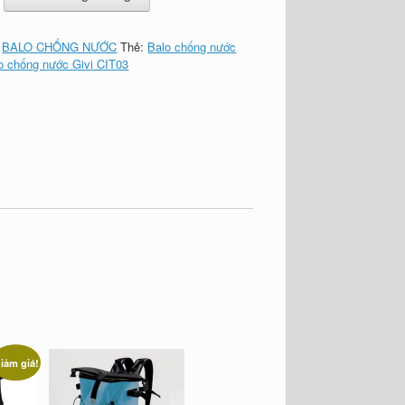
:
BALO CHỐNG NƯỚC
Thẻ:
Balo chống nước
o chống nước Givi CIT03
iảm giá!