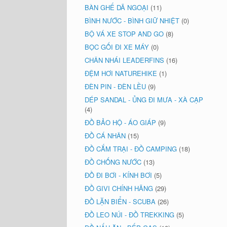
BÀN GHẾ DÃ NGOẠI
(11)
BÌNH NƯỚC - BÌNH GIỮ NHIỆT
(0)
BỘ VÁ XE STOP AND GO
(8)
BỌC GỐI ĐI XE MÁY
(0)
CHÂN NHÁI LEADERFINS
(16)
ĐỆM HƠI NATUREHIKE
(1)
ĐÈN PIN - ĐÈN LỀU
(9)
DÉP SANDAL - ỦNG ĐI MƯA - XÀ CẠP
(4)
ĐỒ BẢO HỘ - ÁO GIÁP
(9)
ĐỒ CÁ NHÂN
(15)
ĐỒ CẮM TRẠI - ĐỒ CAMPING
(18)
ĐỒ CHỐNG NƯỚC
(13)
ĐỒ ĐI BƠI - KÍNH BƠI
(5)
ĐỒ GIVI CHÍNH HÃNG
(29)
ĐỒ LẶN BIỂN - SCUBA
(26)
ĐỒ LEO NÚI - ĐỒ TREKKING
(5)