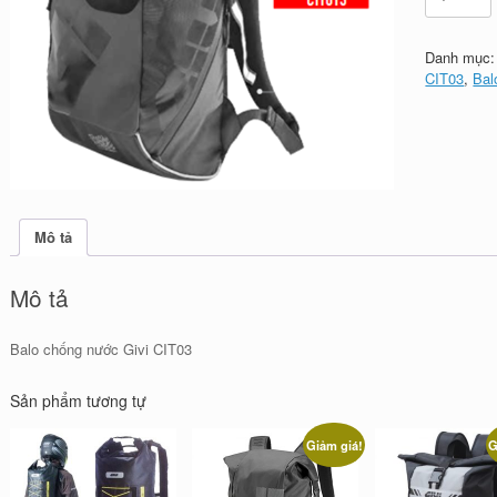
chống
nước
Givi
Danh mục
CIT03
CIT03
,
Bal
số
lượng
Mô tả
Mô tả
Balo chống nước Givi CIT03
Sản phẩm tương tự
Giảm giá!
G