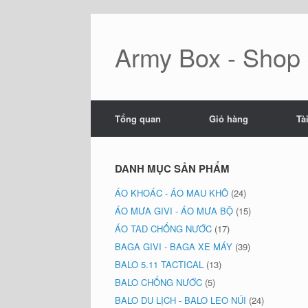
Skip
to
content
Army Box - Shop đ
Tổng quan
Giỏ hàng
Tà
DANH MỤC SẢN PHẨM
ÁO KHOÁC - ÁO MAU KHÔ
(24)
ÁO MƯA GIVI - ÁO MƯA BỘ
(15)
ÁO TAD CHỐNG NƯỚC
(17)
BAGA GIVI - BAGA XE MÁY
(39)
BALO 5.11 TACTICAL
(13)
BALO CHỐNG NƯỚC
(5)
BALO DU LỊCH - BALO LEO NÚI
(24)