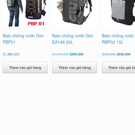
Balo chống nước Givi
Balo chống nước Givi
Balo chống nước 
PBP01
EA148 20L
RBP02 15L
Giá
Giá
Giá
Gi
₫
1,885,000
₫
1,010,000
₫
995,000
₫
900,000
₫
830,000
gốc
hiện
gốc
hiệ
là:
tại
là:
tại
Thêm vào giỏ hàng
Thêm vào giỏ hàng
Thêm vào giỏ h
₫1,010,000.
là:
₫900,000.
là:
₫995,000.
₫8