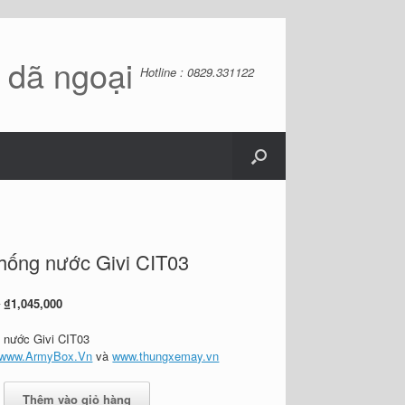
ồ dã ngoại
Hotline : 0829.331122
hống nước Givi CIT03
Giá
Giá
0
₫
1,045,000
gốc
hiện
là:
tại
 nước Givi CIT03
₫1,060,000.
là:
www.ArmyBox.Vn
và
www.thungxemay.vn
₫1,045,000.
Thêm vào giỏ hàng