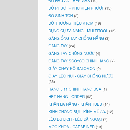
ĐỒ NẤU ĂN - BẾP GAS
(10)
ĐỒ PHƯỢT - PHỤ KIỆN PHƯỢT
(15)
ĐỒ SINH TỒN
(2)
ĐỒ THƯƠNG HIỆU KTOM
(19)
DỤNG CỤ ĐA NĂNG - MULTITOOL
(15)
GĂNG ỐNG TAY CHỐNG NẮNG
(3)
GĂNG TAY
(24)
GĂNG TAY CHỐNG NƯỚC
(4)
GĂNG TAY SCOYCO CHÍNH HÃNG
(7)
GIÀY CHẠY BỘ SALOMON
(0)
GIÀY LEO NÚI - GIÀY CHỐNG NƯỚC
(36)
HÀNG 5.11 CHÍNH HÃNG USA
(1)
HẾT HÀNG - ORDER
(92)
KHĂN ĐA NĂNG - KHĂN TUBB
(14)
KÍNH CHỐNG BỤI - KÍNH MŨ 3/4
(12)
LỀU DU LỊCH - LỀU DÃ NGOẠI
(7)
MÓC KHÓA - CARABINER
(13)