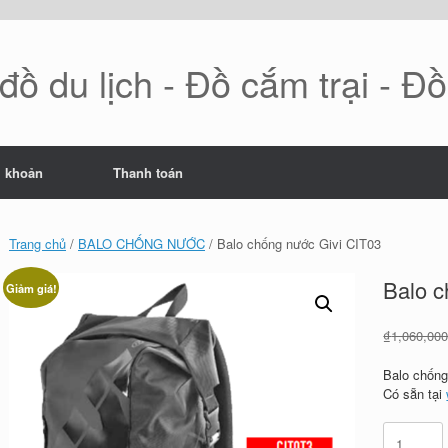
ồ du lịch - Đồ cắm trại - Đ
i khoản
Thanh toán
Trang chủ
/
BALO CHỐNG NƯỚC
/ Balo chống nước Givi CIT03
Balo c
Giảm giá!
₫
1,060,00
Balo chống
Có sẵn tại
Balo