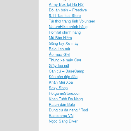
Army Box tại Hà Nội
Đồ lặn biển – Freedive
5.11 Tactical Store
Túi thời trang lính Volunteer
NatureHike chính hãng
Homful chính hãng
Mũ Bảo Hiểm
Găng tay Xe máy
Balo Leo núi
Áo mưa Givi
Thùng xe máy Givi
Giày leo núi
Căn cứ – BaseCamp
Đèn bàn độc đáo
Khăn Mùi Xoa
Sexy Shop
HotgameStore.com
Khăn Tubb Đa Năng
Patch dán Balo
Dụng cụ đa năng / Tool
Basecamp VN
Ngoc Sang Diver