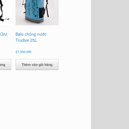
Givi
Balo chống nước
Trudive 25L
á
₫
1,500,000
n
àng
Thêm vào giỏ hàng
30,000.