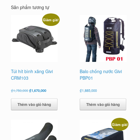
Sản phẩm tương tự
Giảm giá!
Túi hít bình xăng Givi
Balo chống nước Givi
CRM103
PBP01
Giá
Giá
₫
1,750,000
₫
1,670,000
₫
1,885,000
gốc
hiện
là:
tại
Thêm vào giỏ hàng
Thêm vào giỏ hàng
₫1,750,000.
là:
₫1,670,000.
Giảm giá!