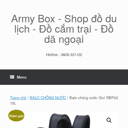
Skip
to
content
Army Box - Shop đồ du
lịch - Đồ cắm trại - Đồ
dã ngoại
Hotline : 0829.331122
Menu
Trang chủ
/
BALO CHỐNG NƯỚC
/ Balo chống nước Givi RBP02
15L
Giảm giá!