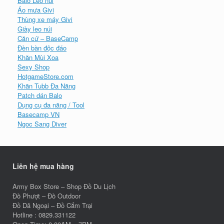
Liên hệ mua hàng
Army Box Store – Shop Đồ Du Lịch
Đồ Phượt – Đồ Outdoor
Đồ Dã Ngoại – Đồ Cắm Trại
Hotline : 0829.331122
Open Time: 8.30AM – 7PM
Địa chỉ: 39 ngõ 87 Láng Hạ – Hà Nội
GPKD số 01A8021248 – UBND Quận Ba Đình cấp ngày
07/04/2017
Hướng dẫn CK thanh toán
TK MbBank: 0030103291182
Chủ tài khoản: TRỊNH NGỌC SÁNG