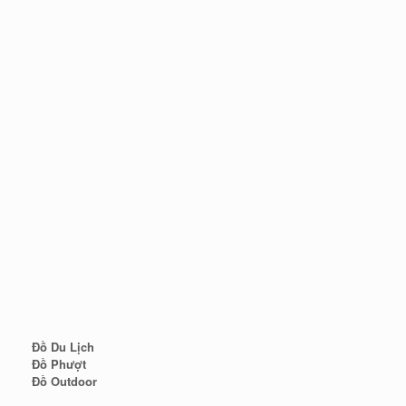
Đồ Du Lịch
Đồ Phượt
Đồ Outdoor
Đồ Cắm Trại
Đồ Leo Núi
Đồ Dã Ngoại
HỆ THỐNG WEB VỆ TINH
Đồ Du Lịch
Đồ Phượt
Đồ Outdoor
Đồ Cắm Trại
Đồ Leo Núi