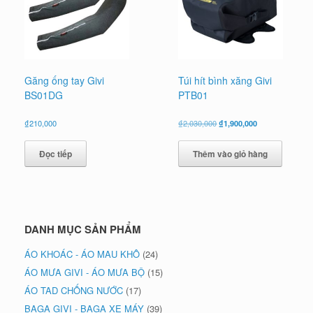
Găng ống tay Givi
Túi hít bình xăng Givi
BS01DG
PTB01
Giá
Giá
₫
210,000
₫
2,030,000
₫
1,900,000
gốc
hiện
là:
tại
Đọc tiếp
Thêm vào giỏ hàng
₫2,030,000.
là:
₫1,900,000.
DANH MỤC SẢN PHẨM
ÁO KHOÁC - ÁO MAU KHÔ
(24)
ÁO MƯA GIVI - ÁO MƯA BỘ
(15)
ÁO TAD CHỐNG NƯỚC
(17)
BAGA GIVI - BAGA XE MÁY
(39)