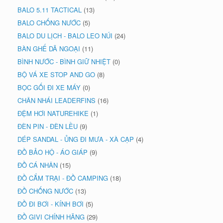
BALO 5.11 TACTICAL
(13)
BALO CHỐNG NƯỚC
(5)
BALO DU LỊCH - BALO LEO NÚI
(24)
BÀN GHẾ DÃ NGOẠI
(11)
BÌNH NƯỚC - BÌNH GIỮ NHIỆT
(0)
BỘ VÁ XE STOP AND GO
(8)
BỌC GỐI ĐI XE MÁY
(0)
CHÂN NHÁI LEADERFINS
(16)
ĐỆM HƠI NATUREHIKE
(1)
ĐÈN PIN - ĐÈN LỀU
(9)
DÉP SANDAL - ỦNG ĐI MƯA - XÀ CẠP
(4)
ĐỒ BẢO HỘ - ÁO GIÁP
(9)
ĐỒ CÁ NHÂN
(15)
ĐỒ CẮM TRẠI - ĐỒ CAMPING
(18)
ĐỒ CHỐNG NƯỚC
(13)
ĐỒ ĐI BƠI - KÍNH BƠI
(5)
ĐỒ GIVI CHÍNH HÃNG
(29)