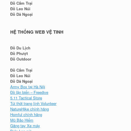
Đồ Dã Ngoại
Army Box tại Hà Nội
Đồ lặn biển – Freedive
5.11 Tactical Store
Túi thời trang lính Volunteer
NatureHike chính hãng
Homful chính hãng
Mũ Bảo Hiểm
Găng tay Xe máy
Balo Leo núi
Áo mưa Givi
Thùng xe máy Givi
Giày leo núi
Căn cứ – BaseCamp
Đèn bàn độc đáo
Khăn Mùi Xoa
Sexy Shop
HotgameStore.com
Khăn Tubb Đa Năng
Patch dán Balo
Dụng cụ đa năng / Tool
Basecamp VN
Ngoc Sang Diver