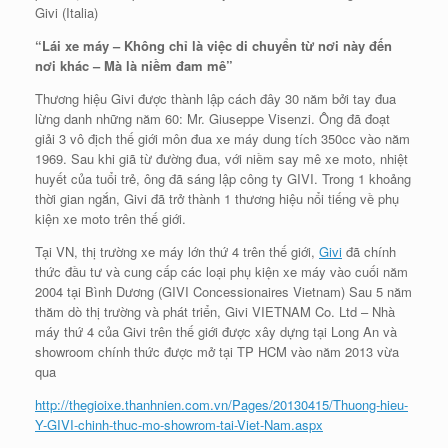
Givi (Italia)
“Lái xe máy – Không chỉ là việc di chuyển từ nơi này đến
nơi khác – Mà là niềm đam mê”
Thương hiệu Givi được thành lập cách đây 30 năm bởi tay đua
lừng danh những năm 60: Mr. Giuseppe Visenzi. Ông đã đoạt
giải 3 vô địch thế giới môn đua xe máy dung tích 350cc vào năm
1969. Sau khi giã từ đường đua, với niềm say mê xe moto, nhiệt
huyết của tuổi trẻ, ông đã sáng lập công ty GIVI. Trong 1 khoảng
thời gian ngắn, Givi đã trở thành 1 thương hiệu nổi tiếng về phụ
kiện xe moto trên thế giới.
Tại VN, thị trường xe máy lớn thứ 4 trên thế giới,
Givi
đã chính
thức đầu tư và cung cấp các loại phụ kiện xe máy vào cuối năm
2004 tại Bình Dương (GIVI Concessionaires Vietnam) Sau 5 năm
thăm dò thị trường và phát triển, Givi VIETNAM Co. Ltd – Nhà
máy thứ 4 của Givi trên thế giới được xây dựng tại Long An và
showroom chính thức được mở tại TP HCM vào năm 2013 vừa
qua
http://thegioixe.thanhnien.com.vn/Pages/20130415/Thuong-hieu-
Y-GIVI-chinh-thuc-mo-showrom-tai-Viet-Nam.aspx