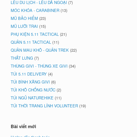
LỀU DU LỊCH - LỀU DÃ NGOẠI
(7)
MÓC KHÓA - CARABINER
(13)
MŨ BẢO HIỂM
(23)
MŨ LƯỠI TRAI
(15)
PHỤ KIỆN 5.11 TACTICAL
(21)
QUẦN 5.11 TACTICAL
(11)
QUẦN MAU KHÔ - QUẦN TREK
(22)
THẮT LƯNG
(7)
THÙNG GIVI - THÙNG XE GIVI
(34)
TÚI 5.11 DELIVERY
(4)
TÚI BÌNH XĂNG GIVI
(6)
TÚI KHÔ CHỐNG NƯỚC
(2)
TÚI NGỦ NATUREHIKE
(11)
TÚI THỜI TRANG LÍNH VOLUNTEER
(19)
Bài viết mới