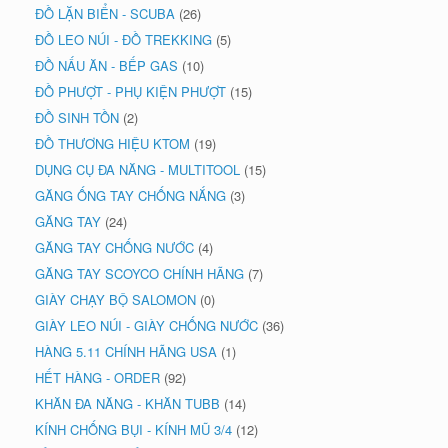
ĐỒ LẶN BIỂN - SCUBA
(26)
ĐỒ LEO NÚI - ĐỒ TREKKING
(5)
ĐỒ NẤU ĂN - BẾP GAS
(10)
ĐỒ PHƯỢT - PHỤ KIỆN PHƯỢT
(15)
ĐỒ SINH TỒN
(2)
ĐỒ THƯƠNG HIỆU KTOM
(19)
DỤNG CỤ ĐA NĂNG - MULTITOOL
(15)
GĂNG ỐNG TAY CHỐNG NẮNG
(3)
GĂNG TAY
(24)
GĂNG TAY CHỐNG NƯỚC
(4)
GĂNG TAY SCOYCO CHÍNH HÃNG
(7)
GIÀY CHẠY BỘ SALOMON
(0)
GIÀY LEO NÚI - GIÀY CHỐNG NƯỚC
(36)
HÀNG 5.11 CHÍNH HÃNG USA
(1)
HẾT HÀNG - ORDER
(92)
KHĂN ĐA NĂNG - KHĂN TUBB
(14)
KÍNH CHỐNG BỤI - KÍNH MŨ 3/4
(12)