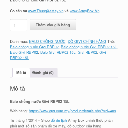
₫900,000.
là:
₫830,000.
Có sẵn tại
www.ThungXeMay.vn
và
www.ArmyBox.Vn
Balo
Thêm vào giỏ hàng
chống
nước
Givi
Danh mục:
BALO CHỐNG NƯỚC
,
ĐỒ GIVI CHÍNH HÃNG
Thẻ:
RBP02
Balo chống nước Givi RBP02
,
Balo chống nước Givi RBP02 15L
,
15L
Balo Givi RBP02
,
Balo Givi RBP02 15L
,
Givi RBP02
,
Givi
số
RBP02 15L
lượng
Mô tả
Đánh giá (0)
Mô tả
Balo chống nước Givi RBP02 15L
Web hãng:
https://www.givi.com.my/productdetails.php?pid=409
Từ tháng 1/2014 – Shop
đồ du lịch
Army Box chính thức phân
phối một số sản phẩm đồ xe máy, đồ outdoor của hãng